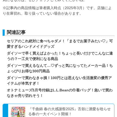
※記事内の商品情報は筆者購入時点（2025年3月）です。店舗によ
り在庫切れ、取り扱っていない場合があります。
関連記事
セリアのこれ絶対に食べちゃダメ！「まるでお菓子みたい♡」可
愛すぎるハンドメイドグッズ
ダイソーで早く買えばよかった！ちょっと長いだけでこんなに違
うの？一工夫で便利になる商品
ダイソーで買えるなんて…♡ずっと気になってたメーカー品！ち
ょっぴりお得な300円商品
ダイソーで買わなきゃ損！100円とは思えない生活激変の優秀ア
イテムが本気すぎ！
オトナミューズ5月号付録はL.L.Beanの巾着バッグ！急いで買わ
なきゃ売り切れそう！
『千曲錦 春の大感謝祭2025』舌鼓に酒愛を唸らせ
る春の一大イベント開催！