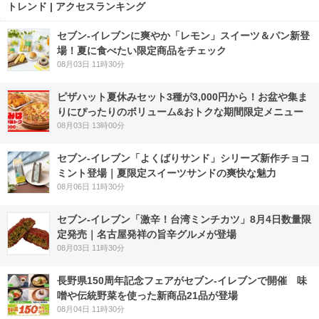
トレンド | アクセスランキング
セブン‐イレブンに爽やか「レモン」スイーツ＆パン新登
場！夏に食べたい限定商品をチェック
08月03日 11時30分
ピザハット夏休みセット3種が3,000円から！お盆や集ま
りにぴったりのボリューム&おトクな期間限定メニュー
08月03日 13時00分
セブン‐イレブン「よくばりサンド」シリーズ新作チョコ
ミント登場｜夏限定スイーツサンドの爽快な魅力
08月06日 11時30分
セブン-イレブン「激辛！台湾ミンチカツ」8月4日数量限
定発売｜名古屋発祥の旨辛グルメが登場
08月03日 11時30分
長野県150周年記念フェアがセブン-イレブンで開催 味
噌や伝統野菜を使った新商品21品が登場
08月04日 11時30分