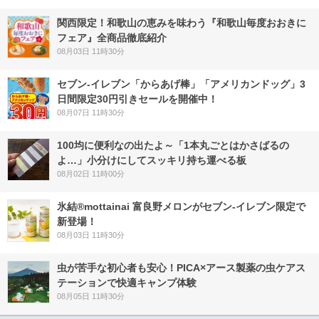
関西限定！和歌山の恵みを味わう『和歌山毎度おおきに
フェア』全商品徹底紹介
08月03日 11時30分
セブン‐イレブン「からあげ棒」「アメリカンドッグ」3
日間限定30円引きセールを開催中！
08月07日 11時30分
100均に便利なの出たよ～「1本丸ごとはかさばるの
よ…」小分けにしてスッキリ持ち運べる板
08月02日 11時00分
氷結®mottainai 富良野メロンがセブン‐イレブン限定で
新登場！
08月03日 11時30分
虫が苦手な初心者も安心！PICA×アース製薬の虫ケアス
テーションで快適キャンプ体験
08月05日 11時30分