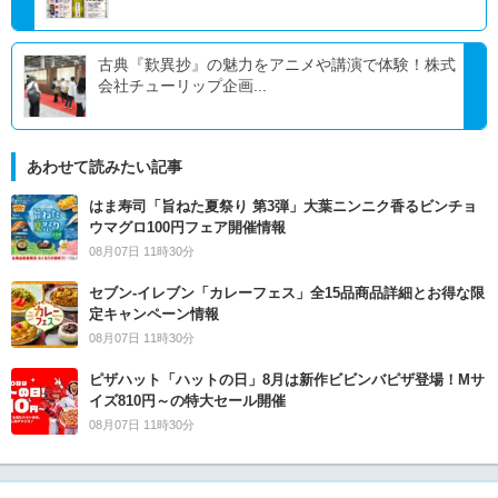
古典『歎異抄』の魅力をアニメや講演で体験！株式
会社チューリップ企画...
あわせて読みたい記事
はま寿司「旨ねた夏祭り 第3弾」大葉ニンニク香るビンチョ
ウマグロ100円フェア開催情報
08月07日 11時30分
セブン‐イレブン「カレーフェス」全15品商品詳細とお得な限
定キャンペーン情報
08月07日 11時30分
ピザハット「ハットの日」8月は新作ビビンバピザ登場！Mサ
イズ810円～の特大セール開催
08月07日 11時30分