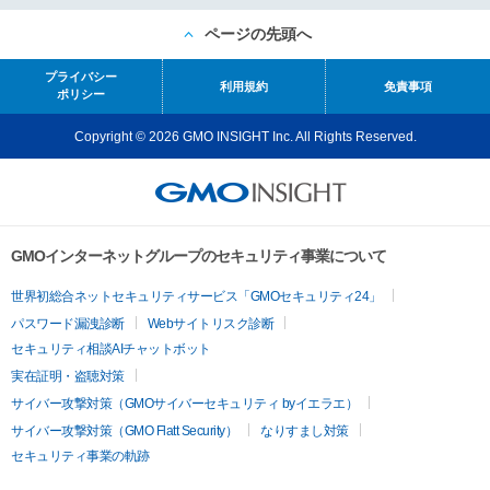
ページの先頭へ
プライバシー
利用規約
免責事項
ポリシー
Copyright © 2026 GMO INSIGHT Inc. All Rights Reserved.
GMOインターネットグループのセキュリティ事業について
世界初総合ネットセキュリティサービス「GMOセキュリティ24」
パスワード漏洩診断
Webサイトリスク診断
セキュリティ相談AIチャットボット
実在証明・盗聴対策
サイバー攻撃対策（GMOサイバーセキュリティ byイエラエ）
サイバー攻撃対策（GMO Flatt Security）
なりすまし対策
セキュリティ事業の軌跡