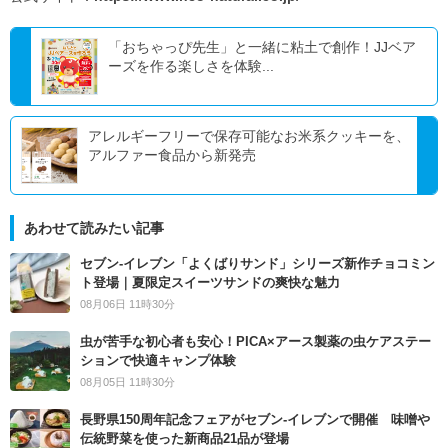
「おちゃっぴ先生」と一緒に粘土で創作！JJベア
ーズを作る楽しさを体験...
アレルギーフリーで保存可能なお米系クッキーを、
アルファー食品から新発売
あわせて読みたい記事
セブン‐イレブン「よくばりサンド」シリーズ新作チョコミン
ト登場｜夏限定スイーツサンドの爽快な魅力
08月06日 11時30分
虫が苦手な初心者も安心！PICA×アース製薬の虫ケアステー
ションで快適キャンプ体験
08月05日 11時30分
長野県150周年記念フェアがセブン-イレブンで開催 味噌や
伝統野菜を使った新商品21品が登場