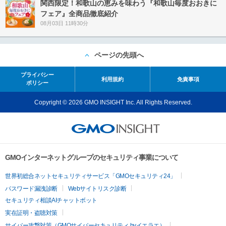
関西限定！和歌山の恵みを味わう『和歌山毎度おおきに
フェア』全商品徹底紹介
08月03日 11時30分
ページの先頭へ
プライバシー
利用規約
免責事項
ポリシー
Copyright © 2026 GMO INSIGHT Inc. All Rights Reserved.
GMOインターネットグループのセキュリティ事業について
世界初総合ネットセキュリティサービス「GMOセキュリティ24」
パスワード漏洩診断
Webサイトリスク診断
セキュリティ相談AIチャットボット
実在証明・盗聴対策
サイバー攻撃対策（GMOサイバーセキュリティ byイエラエ）