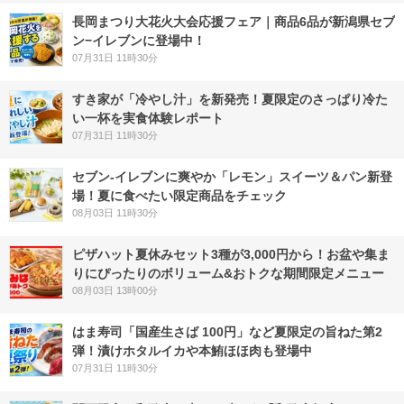
長岡まつり大花火大会応援フェア｜商品6品が新潟県セブ
ン−イレブンに登場中！
07月31日 11時30分
すき家が「冷やし汁」を新発売！夏限定のさっぱり冷た
い一杯を実食体験レポート
07月31日 11時30分
セブン‐イレブンに爽やか「レモン」スイーツ＆パン新登
場！夏に食べたい限定商品をチェック
08月03日 11時30分
ピザハット夏休みセット3種が3,000円から！お盆や集ま
りにぴったりのボリューム&おトクな期間限定メニュー
08月03日 13時00分
はま寿司「国産生さば 100円」など夏限定の旨ねた第2
弾！漬けホタルイカや本鮪ほほ肉も登場中
07月31日 11時30分