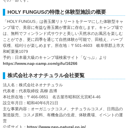
その一部です。
HOLY FUNGUSの特徴と体験型施設の概要
「HOLY FUNGUS」は善玉菌リトリートをテーマにした体験型キャ
ンプ場で、美容に有益な善玉菌が豊富に存在します。キャンプ場で
は、無料でフィンランド式サウナと美しい天然水のお風呂を楽しむ
ことができ、更に四季を通じて自然体験が可能で、田植え、ハーブ
収穫、稲刈りが楽しめます。所在地：〒501-4603 岐阜県郡上市大
和町栗巣1079
予約：日本最大級のキャンプ場検索サイト「なっぷ」より
https://www.nap-camp.com/gifu/16266
株式会社ネオナチュラル会社要覧
法人名：株式会社ネオナチュラル
代表者：代表取締役 高柳 昌博
本社所在地：〒466-0851 名古屋市昭和区元宮町4-46
設立年月日：昭和40年6月21日
主な事業内容：オーガニックコスメ、ナチュラルコスメ、日用品の
製造販売、コスメ原料、有機食品の生産、体験農場、イベントの運
営
公式サイト：
https://www.neo-natural.co.jp/