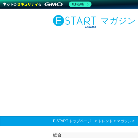
無料診断
マガジン
E START トップページ
>
トレンド
>
マガジン
総合