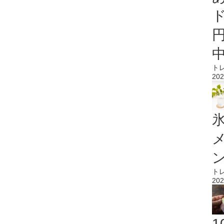
ト
202
氷
ト
202