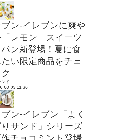
セブン‐イレブンに爽や
か「レモン」スイーツ
＆パン新登場！夏に食
べたい限定商品をチェ
ック
レンド
6-08-03 11:30
セブン‐イレブン「よく
ばりサンド」シリーズ
新作チョコミント登場