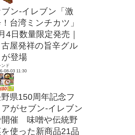
セブン-イレブン「激
辛！台湾ミンチカツ」
8月4日数量限定発売｜
名古屋発祥の旨辛グル
メが登場
レンド
6-08-03 11:30
長野県150周年記念フ
ェアがセブン-イレブン
で開催 味噌や伝統野
菜を使った新商品21品