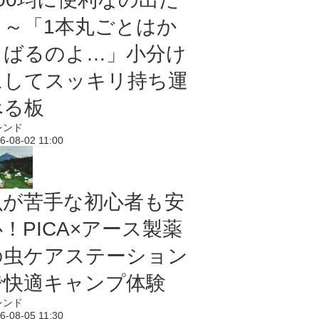
よ～「1本丸ごとはか
さばるのよ…」小分け
にしてスッキリ持ち運
べる板
レンド
6-08-02 11:00
虫が苦手な初心者も安
！PICA×アース製薬
の虫ケアステーション
で快適キャンプ体験
レンド
6-08-05 11:30