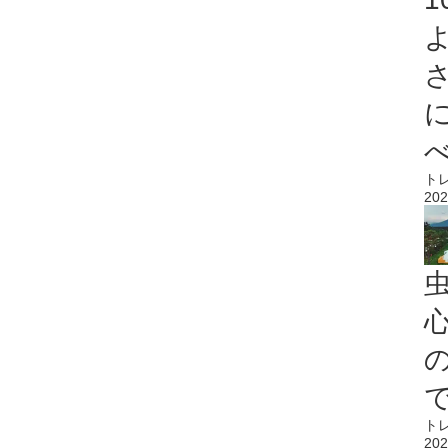
ト
202
心
ト
202