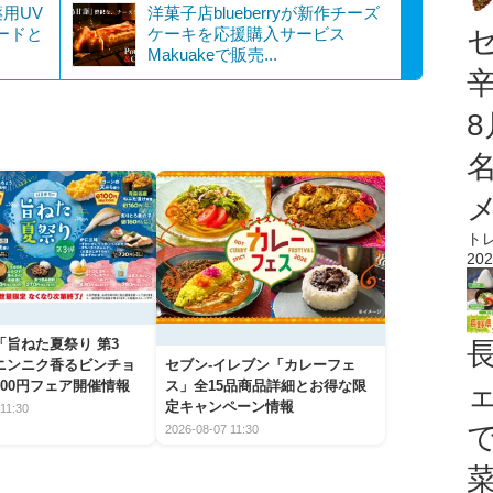
用UV
洋菓子店blueberryが新作チーズ
ードと
ケーキを応援購入サービス
Makuakeで販売...
ト
202
「旨ねた夏祭り 第3
ニンニク香るビンチョ
セブン‐イレブン「カレーフェ
00円フェア開催情報
ス」全15品商品詳細とお得な限
定キャンペーン情報
11:30
2026-08-07 11:30