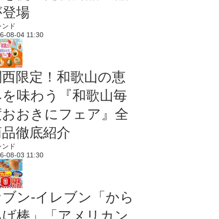
が登場
レンド
6-08-04 11:30
関西限定！和歌山の恵
みを味わう『和歌山毎
度おおきにフェア』全
商品徹底紹介
レンド
6-08-03 11:30
セブン‐イレブン「から
あげ棒」「アメリカン