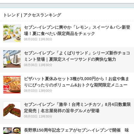
トレンド | アクセスランキング
セブン‐イレブンに爽やか「レモン」スイーツ＆パン新登
場！夏に食べたい限定商品をチェック
08月03日 11時30分
セブン‐イレブン「よくばりサンド」シリーズ新作チョコ
ミント登場｜夏限定スイーツサンドの爽快な魅力
08月06日 11時30分
ピザハット夏休みセット3種が3,000円から！お盆や集ま
りにぴったりのボリューム&おトクな期間限定メニュー
08月03日 13時00分
セブン-イレブン「激辛！台湾ミンチカツ」8月4日数量限
定発売｜名古屋発祥の旨辛グルメが登場
08月03日 11時30分
長野県150周年記念フェアがセブン-イレブンで開催 味