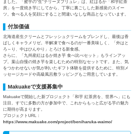
ました。「蜜芋の“生”テリーヌブリュレ」は、紅はるか「和芋紅茶
房」を一度焼き芋にしてから、丁寧に裏ごしした新感覚のスイー
ツ。食べる人を笑顔にすること間違いなしな商品となっています。
付加価値
北海道産生クリームとフレッシュクリームをブレンドし、最後は香
ばしくキャラメリゼ。半解凍で食べるのが一番美味しく、「外はと
ろ～り、中はひんやり」とろける新食感。
さらに、「九州産紅はるか焼き芋 食べ比べセット」もラインアッ
プ。葉山自慢の焼き芋を楽しむための特別なセットです。また、気
をつかわせないが気が利いたギフト体験を提供するために、特別メ
ッセージカードや高級風呂敷ラッピングもご用意しています。
Makuakeで支援募集中
Makuakeで開始した新プロジェクト「和芋 紅茶房を、世界へ」にも
注目。すでに多数の方が参加中で、これからもっと広がる芋の魅力
に期待が高まります。
プロジェクトURL：
https://www.makuake.com/project/beniharuka-waimo/