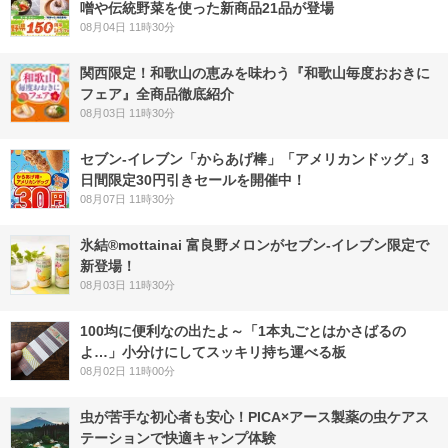
噌や伝統野菜を使った新商品21品が登場
08月04日 11時30分
関西限定！和歌山の恵みを味わう『和歌山毎度おおきに
フェア』全商品徹底紹介
08月03日 11時30分
セブン‐イレブン「からあげ棒」「アメリカンドッグ」3
日間限定30円引きセールを開催中！
08月07日 11時30分
氷結®mottainai 富良野メロンがセブン‐イレブン限定で
新登場！
08月03日 11時30分
100均に便利なの出たよ～「1本丸ごとはかさばるの
よ…」小分けにしてスッキリ持ち運べる板
08月02日 11時00分
虫が苦手な初心者も安心！PICA×アース製薬の虫ケアス
テーションで快適キャンプ体験