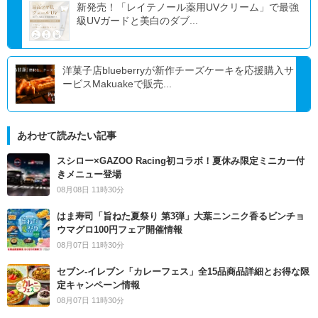
新発売！「レイテノール薬用UVクリーム」で最強
級UVガードと美白のダブ...
洋菓子店blueberryが新作チーズケーキを応援購入サ
ービスMakuakeで販売...
あわせて読みたい記事
スシロー×GAZOO Racing初コラボ！夏休み限定ミニカー付
きメニュー登場
08月08日 11時30分
はま寿司「旨ねた夏祭り 第3弾」大葉ニンニク香るビンチョ
ウマグロ100円フェア開催情報
08月07日 11時30分
セブン‐イレブン「カレーフェス」全15品商品詳細とお得な限
定キャンペーン情報
08月07日 11時30分