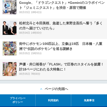
Google、「ドラゴンクエスト」×Geminiのコラボイベン
ト「ジェミニクエスト」を渋谷・原宿で開催
08月03日 18時42分
松村北斗と今田美桜、急逝した東野圭吾氏へ誓う「多く
の方へ届けていけたら」
08月04日 14時00分
街中にポケモン100匹以上、立像は19匹 日本橋・八重
洲で“伝説のポケモン”を巡る謎解き
08月05日 15時55分
声優・井口裕香が「FLASH」で圧巻のスタイルを披露！
計18ページにわたる大特集に！
08月05日 7時00分
ページの先頭へ
プライバシー
利用規約
免責事項
ポリシー