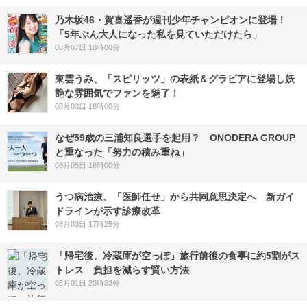
乃木坂46・賀喜遥香が週刊少年チャンピオンに登場！
「5年ぶん大人になった私を見ていただけたら」
08月07日 18時00分
東雲うみ、「スピリッツ」の表紙＆グラビアに登場し妖
艶な雰囲気でファンを魅了！
08月03日 18時00分
なぜ59歳の三浦知良選手を起用？ ONODERA GROUP
と重なった「努力の積み重ね」
08月05日 16時00分
うつ病治療、「医師任せ」から共同意思決定へ 新ガイ
ドラインが示す診療改革
08月03日 17時25分
「帰宅後、冷蔵庫が空っぽ」旅行前後の食事に約5割がス
トレス 負担を減らす賢い方法
08月01日 20時33分