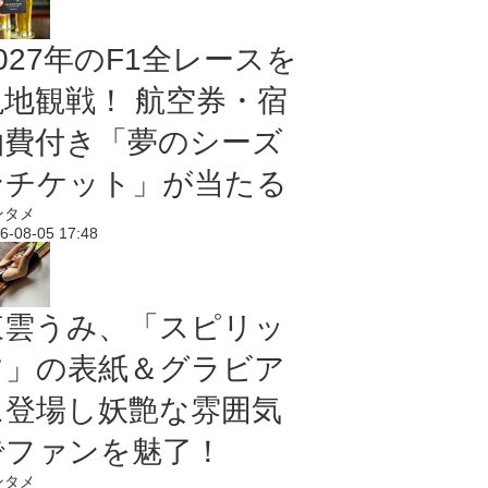
027年のF1全レースを
現地観戦！ 航空券・宿
泊費付き「夢のシーズ
ンチケット」が当たる
ンタメ
6-08-05 17:48
東雲うみ、「スピリッ
ツ」の表紙＆グラビア
に登場し妖艶な雰囲気
でファンを魅了！
ンタメ