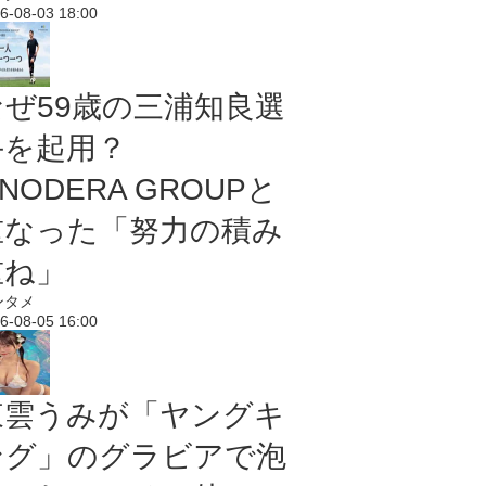
6-08-03 18:00
なぜ59歳の三浦知良選
手を起用？
NODERA GROUPと
重なった「努力の積み
重ね」
ンタメ
6-08-05 16:00
東雲うみが「ヤングキ
ング」のグラビアで泡