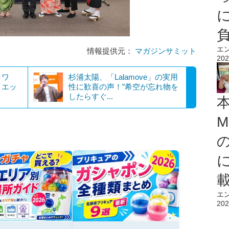
エ
情報提供元：
マガジンサミット
202
コワ
杉浦太陽、「Lalamove」の実用
イエッ
性に歓喜の声！”希空が忘れ物を
したらすぐ...
M
エ
202