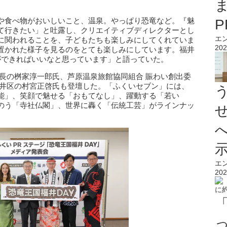
や食べ物がおいしいこと、温泉。やっぱり恐竜など。『魅
て行きたい」と吐露し、クリエイティブディレクターとし
エ
に関われることを、子どもたちも楽しみにしてくれていま
202
置かれた様子を見るのをとても楽しみにしています。福井
ができればいいなと思っています」と語っていた。
長の桝家淳一郎氏、芦原温泉旅館協同組合 賑わい創出委
酒井区の村宮正啓氏も登壇した。「ふくいセブン」には、
能」、笑顔で魅せる「おもてなし」、躍動する「若い
のう「寺社仏閣」、世界に轟く「伝統工芸」がラインナッ
エ
202