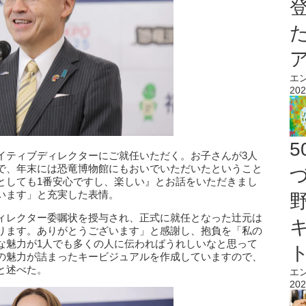
エ
202
イティブディレクターにご就任いただく。お子さんが3人
で、年末には恐竜博物館にもおいでいただいたということ
としても1番安心ですし、楽しい』とお話をいただきまし
います」と充実した表情。
ィレクター委嘱状を授与され、正式に就任となった辻元は
ります。ありがとうございます」と感謝し、抱負を「私の
な魅力が1人でも多くの人に伝わればうれしいなと思って
の魅力が詰まったキービジュアルを作成していますので、
と述べた。
エ
202