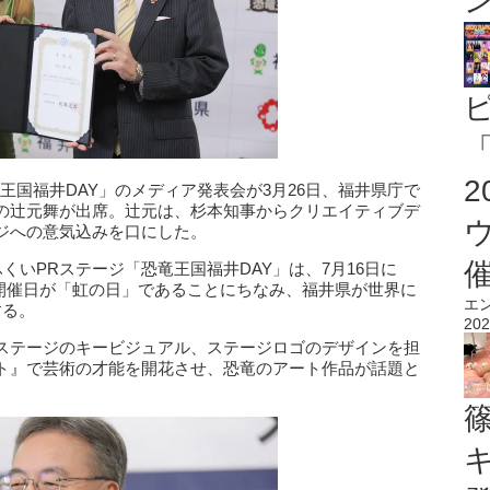
「
王国福井DAY」のメディア発表会が3月26日、福井県庁で
の辻元舞が出席。辻元は、杉本知事からクリエイティブデ
ジへの意気込みを口にした。
くいPRステージ「恐竜王国福井DAY」は、7月16日に
、開催日が「虹の日」であることにちなみ、福井県が世界に
エ
する。
202
ステージのキービジュアル、ステージロゴのデザインを担
ト』で芸術の才能を開花させ、恐竜のアート作品が話題と