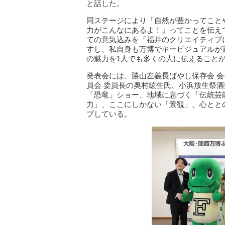
と話した。
同ステージにより「自然が豊かってこと
力がこんなにあるよ！』ってことを伝え
ての意気込みを「福井のクリエイティブ
すし、私自身も万博でキービジュアルが
の魅力を1人でも多くの人に伝えること
発表会には、勝山左義長ばやし保存会 会
員会 委員長の奥村紘生氏、小浜放生祭
「恐竜」ショー、地域に息づく「伝統芸
力」、ここにしかない「景観」、心とと
プしている。