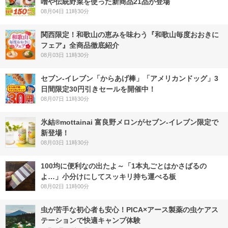
噌や伝統野菜を使った新商品21品が登場
08月04日 11時30分
関西限定！和歌山の恵みを味わう『和歌山毎度おおきに
フェア』全商品徹底紹介
08月03日 11時30分
セブン‐イレブン「からあげ棒」「アメリカンドッグ」3
日間限定30円引きセールを開催中！
08月07日 11時30分
氷結®mottainai 富良野メロンがセブン‐イレブン限定で
新登場！
08月03日 11時30分
100均に便利なの出たよ～「1本丸ごとはかさばるの
よ…」小分けにしてスッキリ持ち運べる板
08月02日 11時00分
虫が苦手な初心者も安心！PICA×アース製薬の虫ケアス
テーションで快適キャンプ体験