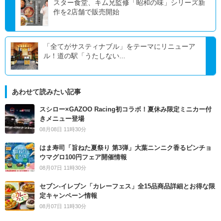
スター食堂、キム兄監修「昭和の味」シリーズ新
作を2店舗で販売開始
「全てがサスティナブル」をテーマにリニューア
ル！道の駅「うたしない...
あわせて読みたい記事
スシロー×GAZOO Racing初コラボ！夏休み限定ミニカー付
きメニュー登場
08月08日 11時30分
はま寿司「旨ねた夏祭り 第3弾」大葉ニンニク香るビンチョ
ウマグロ100円フェア開催情報
08月07日 11時30分
セブン‐イレブン「カレーフェス」全15品商品詳細とお得な限
定キャンペーン情報
08月07日 11時30分