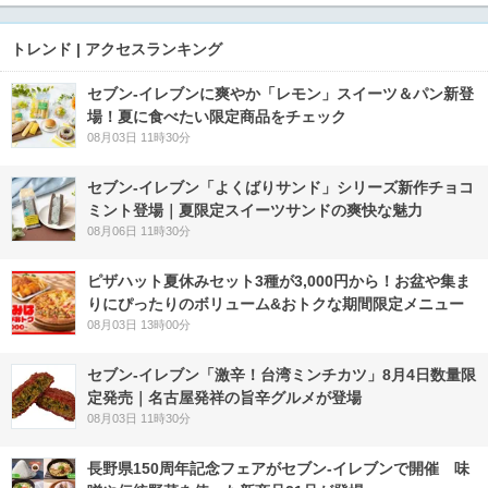
トレンド | アクセスランキング
セブン‐イレブンに爽やか「レモン」スイーツ＆パン新登
場！夏に食べたい限定商品をチェック
08月03日 11時30分
セブン‐イレブン「よくばりサンド」シリーズ新作チョコ
ミント登場｜夏限定スイーツサンドの爽快な魅力
08月06日 11時30分
ピザハット夏休みセット3種が3,000円から！お盆や集ま
りにぴったりのボリューム&おトクな期間限定メニュー
08月03日 13時00分
セブン-イレブン「激辛！台湾ミンチカツ」8月4日数量限
定発売｜名古屋発祥の旨辛グルメが登場
08月03日 11時30分
長野県150周年記念フェアがセブン-イレブンで開催 味