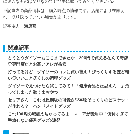
に優秀なものばかりなのでぜひ手に取ってみてくださいね♪
※記事内の商品情報は、購入時点の情報です。店舗により在庫切
れ、取り扱っていない場合があります。
記事協力：
海原藍
関連記事
とうとうダイソーもここまできたか！200円で買えるなんて奇跡
♡専門店だとお高いアレが格安
持ってるけど…ダイソーのコレに買い替え！びっくりするほど軽
い♡いいこと尽くしの調理グッズ
ダイソーで見つけたら試してみて！「健康食品とは思えん…」沼
ってしまった激うまおやつ
セリアさん…これは反則級の可愛さ♡本物そっくりのビスケット
が作れる？！ハンドメイドグッズ
これ100均の域超えちゃってるよ…マニアが愛用中！便利すぎて
手放せない優秀グッズ5連発