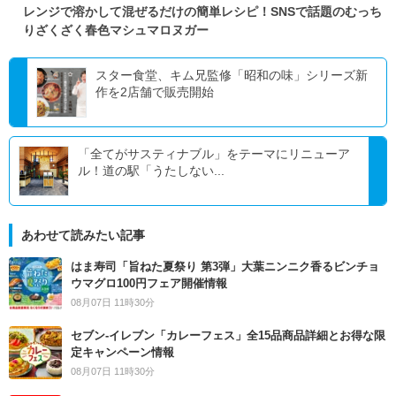
レンジで溶かして混ぜるだけの簡単レシピ！SNSで話題のむっち
りざくざく春色マシュマロヌガー
スター食堂、キム兄監修「昭和の味」シリーズ新
作を2店舗で販売開始
「全てがサスティナブル」をテーマにリニューア
ル！道の駅「うたしない...
あわせて読みたい記事
はま寿司「旨ねた夏祭り 第3弾」大葉ニンニク香るビンチョ
ウマグロ100円フェア開催情報
08月07日 11時30分
セブン‐イレブン「カレーフェス」全15品商品詳細とお得な限
定キャンペーン情報
08月07日 11時30分