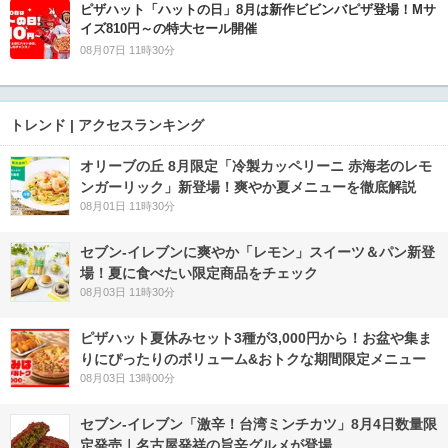
ピザハット「ハットの日」8月は新作ビビンバピザ登場！Mサ
イズ810円～の特大セール開催
08月07日 11時30分
トレンド | アクセスランキング
オリーブの丘 8月限定「冷製カッペリーニ 赤海老のレモ
ンガーリック」新登場！爽やか夏メニューを徹底解説
08月01日 11時30分
セブン‐イレブンに爽やか「レモン」スイーツ＆パン新登
場！夏に食べたい限定商品をチェック
08月03日 11時30分
ピザハット夏休みセット3種が3,000円から！お盆や集ま
りにぴったりのボリューム&おトクな期間限定メニュー
08月03日 13時00分
セブン-イレブン「激辛！台湾ミンチカツ」8月4日数量限
定発売｜名古屋発祥の旨辛グルメが登場