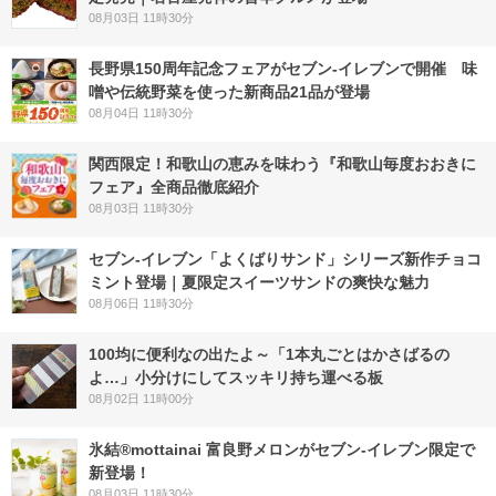
08月03日 11時30分
長野県150周年記念フェアがセブン-イレブンで開催 味
噌や伝統野菜を使った新商品21品が登場
08月04日 11時30分
関西限定！和歌山の恵みを味わう『和歌山毎度おおきに
フェア』全商品徹底紹介
08月03日 11時30分
セブン‐イレブン「よくばりサンド」シリーズ新作チョコ
ミント登場｜夏限定スイーツサンドの爽快な魅力
08月06日 11時30分
100均に便利なの出たよ～「1本丸ごとはかさばるの
よ…」小分けにしてスッキリ持ち運べる板
08月02日 11時00分
氷結®mottainai 富良野メロンがセブン‐イレブン限定で
新登場！
08月03日 11時30分