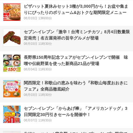
ピザハット夏休みセット3種が3,000円から！お盆や集ま
りにぴったりのボリューム&おトクな期間限定メニュー
08月03日 13時00分
セブン-イレブン「激辛！台湾ミンチカツ」8月4日数量限
定発売｜名古屋発祥の旨辛グルメが登場
08月03日 11時30分
長野県150周年記念フェアがセブン-イレブンで開催 味
噌や伝統野菜を使った新商品21品が登場
08月04日 11時30分
関西限定！和歌山の恵みを味わう『和歌山毎度おおきに
フェア』全商品徹底紹介
08月03日 11時30分
セブン‐イレブン「からあげ棒」「アメリカンドッグ」3
日間限定30円引きセールを開催中！
08月07日 11時30分