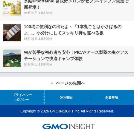
氷結®mottainai 富良野メロンがセブン‐イレブン限定で
新登場！
08月03日 11時30分
100均に便利なの出たよ～「1本丸ごとはかさばるの
よ…」小分けにしてスッキリ持ち運べる板
08月02日 11時00分
虫が苦手な初心者も安心！PICA×アース製薬の虫ケアス
テーションで快適キャンプ体験
08月05日 11時30分
ページの先頭へ
プライバシー
利用規約
免責事項
ポリシー
Copyright © 2026 GMO INSIGHT Inc. All Rights Reserved.