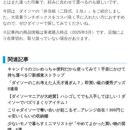
とはまた違った印象で、好みに合わせて選べるのも嬉しいです。
今回は、ダイソーの『弁当箱（二段式、1.3L）』をご紹介しまし
た。大容量ランチボックスをコスパ良く手に入れたい方におすすめ
なので、ぜひダイソーで探してみてくださいね。
※記事内の商品情報は筆者購入時点（2025年3月）です。店舗によ
り在庫切れ、取り扱っていない場合があります。
関連記事
キャンドゥのコレめっちゃ便利だから使ってみて！手首にかけて
持ち運べる♡新感覚ストラップ
「ダイソーのこれ考えた人天才過ぎん？」即買い級の優秀グッズ
5連発
【ダイソーマニアが大絶賛】ハシゴしてでも入手してほしい！ダ
イソーでバズリまくりアイテム！
こりゃダイソーで奪い合いが起こるぞ…アレンジ自在！300円じ
ゃ安いくらいの収納棚
少ないモノで暮らすミニマリストが「やめてよかった買い物の習
慣」5選