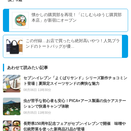
懐かしの購買部を再現！「にしむらゆうじ購買部
本店」が新宿にオープン
この付録…お店で買ったら絶対高いやつ！人気ブラ
ンドのトートバッグが優...
あわせて読みたい記事
セブン‐イレブン「よくばりサンド」シリーズ新作チョコミン
ト登場｜夏限定スイーツサンドの爽快な魅力
08月06日 11時30分
虫が苦手な初心者も安心！PICA×アース製薬の虫ケアステー
ションで快適キャンプ体験
08月05日 11時30分
長野県150周年記念フェアがセブン-イレブンで開催 味噌や
伝統野菜を使った新商品21品が登場