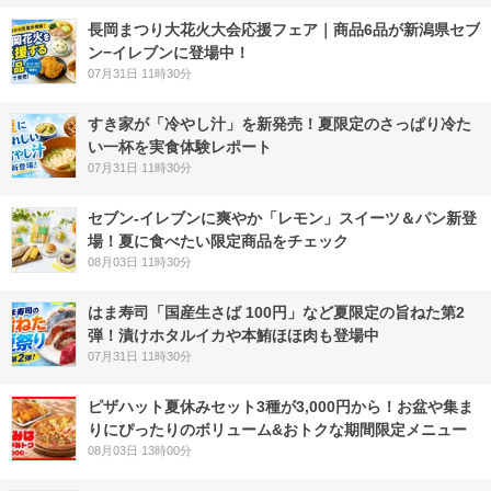
長岡まつり大花火大会応援フェア｜商品6品が新潟県セブ
ン−イレブンに登場中！
07月31日 11時30分
すき家が「冷やし汁」を新発売！夏限定のさっぱり冷た
い一杯を実食体験レポート
07月31日 11時30分
セブン‐イレブンに爽やか「レモン」スイーツ＆パン新登
場！夏に食べたい限定商品をチェック
08月03日 11時30分
はま寿司「国産生さば 100円」など夏限定の旨ねた第2
弾！漬けホタルイカや本鮪ほほ肉も登場中
07月31日 11時30分
ピザハット夏休みセット3種が3,000円から！お盆や集ま
りにぴったりのボリューム&おトクな期間限定メニュー
08月03日 13時00分