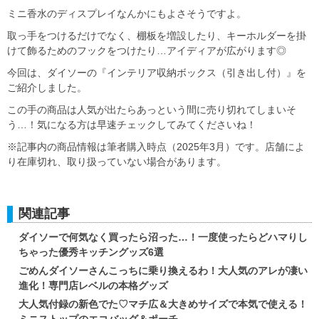
ミニ香水のディスプレイなんかにもよさそうですよ。
取っ手をつけるだけでなく、棚板を増設したり、キーホルダーを掛
けて飾るためのフックをつけたり…アイディアが広がります◎
今回は、ダイソーの『インテリア収納ボックス（引き出し付）』を
ご紹介しました。
この手の商品は人気が出たらあっという間に売り切れてしまいそ
う…！気になる方は早速チェックしてみてくださいね！
※記事内の商品情報は筆者購入時点（2025年3月）です。店舗によ
り在庫切れ、取り扱っていない場合があります。
関連記事
ダイソーで何気なく買ったら沼った…！一度使ったらどハマりし
ちゃった優秀キッチングッズ6選
ごめんダイソーさんこっちに乗り換えるわ！大人気のアレが凄い
進化！専門店レベルの本格グッズ
大人気付録の新色でた♡マチ広＆大きめサイズで本気で使える！
ミニストップのエコバッグ＆ポーチ