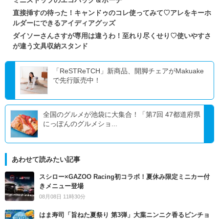
直接挿すの待った！キャンドゥのコレ使ってみて♡アレをキーホ
ルダーにできるアイディアグッズ
ダイソーさんさすが専用は違うわ！至れり尽くせり♡使いやすさ
が違う文具収納スタンド
「ReSTReTCH」新商品、開脚チェアがMakuake
で先行販売中！
全国のグルメが池袋に大集合！「第7回 47都道府県
にっぽんのグルメショ...
あわせて読みたい記事
スシロー×GAZOO Racing初コラボ！夏休み限定ミニカー付
きメニュー登場
08月08日 11時30分
はま寿司「旨ねた夏祭り 第3弾」大葉ニンニク香るビンチョ