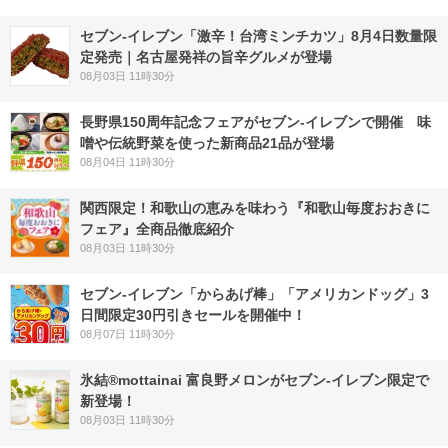
セブン-イレブン「激辛！台湾ミンチカツ」8月4日数量限
定発売｜名古屋発祥の旨辛グルメが登場
08月03日 11時30分
長野県150周年記念フェアがセブン-イレブンで開催 味
噌や伝統野菜を使った新商品21品が登場
08月04日 11時30分
関西限定！和歌山の恵みを味わう『和歌山毎度おおきに
フェア』全商品徹底紹介
08月03日 11時30分
セブン‐イレブン「からあげ棒」「アメリカンドッグ」3
日間限定30円引きセールを開催中！
08月07日 11時30分
氷結®mottainai 富良野メロンがセブン‐イレブン限定で
新登場！
08月03日 11時30分