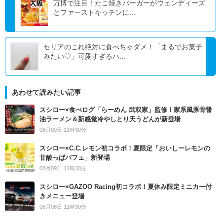
万博で注目！たこ焼きバーガーがウェンディーズ
とファーストキッチンに...
セリアのこれ絶対に食べちゃダメ！「まるでお菓子
みたい♡」可愛すぎるハ...
あわせて読みたい記事
スシロー×食べログ「らーめん 武双家」監修！家系風豚骨醤
油ラーメン＆新感覚冷やしとり天うどんが新登場
08月09日 11時30分
スシロー×C.C.レモン初コラボ！夏限定「おいしーレモンの
甘酸っぱパフェ」新登場
08月09日 11時30分
スシロー×GAZOO Racing初コラボ！夏休み限定ミニカー付
きメニュー登場
08月08日 11時30分