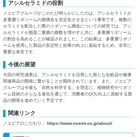
アシルセラミドの役割
ノエビアグループがこのたび明らかにしたのは、アシルセラミドが
多重層リポソームの膜構造を安定化させるという事実です。複数の
セラミドを配合した際のリポソーム構造についての研究では、アシ
ルセラミドが脂質二重膜の膜数を増やすと共に、多重層リポソーム
の割合を高めることが確認されました。この結果は、多重層リポソ
ームを使用した製品の安定性と効果の向上に直結するため、非常に
重要な発見です。
今後の展望
今回の研究成果は、アシルセラミドを活用した新たな化粧品や健康
関連商品の開発に繋がることが期待されています。また、ノエビア
グループは今後も「自然を科学する」を理念に、植物研究やリポソ
ーム技術のさらなる進化を通じて、消費者のQOL向上に貢献する製
品の開発を進めていく予定です。
関連リンク
ノエビアのこだわり：
https://www.noevir.co.jp/about/