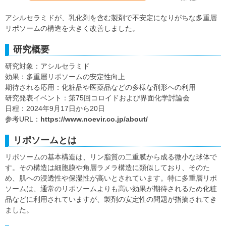
アシルセラミドが、乳化剤を含む製剤で不安定になりがちな多重層
リポソームの構造を大きく改善しました。
研究概要
研究対象：アシルセラミド
効果：多重層リポソームの安定性向上
期待される応用：化粧品や医薬品などの多様な剤形への利用
研究発表イベント：第75回コロイドおよび界面化学討論会
日程：2024年9月17日から20日
参考URL：
https://www.noevir.co.jp/about/
リポソームとは
リポソームの基本構造は、リン脂質の二重膜から成る微小な球体で
す。その構造は細胞膜や角層ラメラ構造に類似しており、そのた
め、肌への浸透性や保湿性が高いとされています。特に多重層リポ
ソームは、通常のリポソームよりも高い効果が期待されるため化粧
品などに利用されていますが、製剤の安定性の問題が指摘されてき
ました。