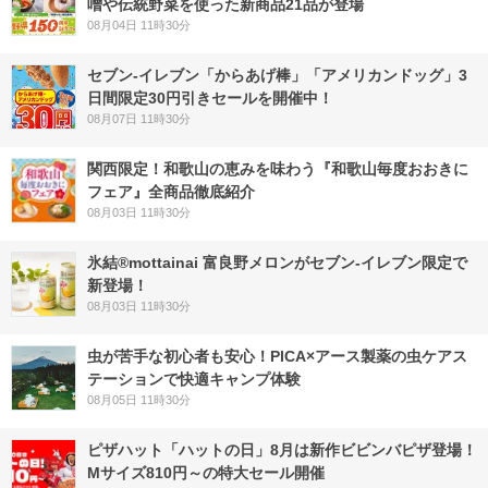
噌や伝統野菜を使った新商品21品が登場
08月04日 11時30分
セブン‐イレブン「からあげ棒」「アメリカンドッグ」3
日間限定30円引きセールを開催中！
08月07日 11時30分
関西限定！和歌山の恵みを味わう『和歌山毎度おおきに
フェア』全商品徹底紹介
08月03日 11時30分
氷結®mottainai 富良野メロンがセブン‐イレブン限定で
新登場！
08月03日 11時30分
虫が苦手な初心者も安心！PICA×アース製薬の虫ケアス
テーションで快適キャンプ体験
08月05日 11時30分
ピザハット「ハットの日」8月は新作ビビンバピザ登場！
Mサイズ810円～の特大セール開催