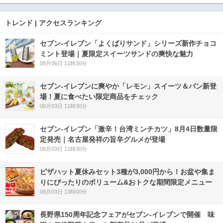
トレンド | アクセスランキング
セブン‐イレブン「よくばりサンド」シリーズ新作チョコ
ミント登場｜夏限定スイーツサンドの爽快な魅力
08月06日 11時30分
セブン‐イレブンに爽やか「レモン」スイーツ＆パン新登
場！夏に食べたい限定商品をチェック
08月03日 11時30分
セブン-イレブン「激辛！台湾ミンチカツ」8月4日数量限
定発売｜名古屋発祥の旨辛グルメが登場
08月03日 11時30分
ピザハット夏休みセット3種が3,000円から！お盆や集ま
りにぴったりのボリューム&おトクな期間限定メニュー
08月03日 13時00分
長野県150周年記念フェアがセブン-イレブンで開催 味