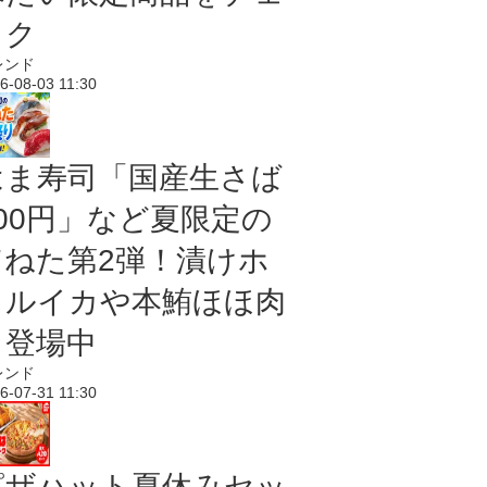
ック
レンド
6-08-03 11:30
はま寿司「国産生さば
100円」など夏限定の
旨ねた第2弾！漬けホ
タルイカや本鮪ほほ肉
も登場中
レンド
6-07-31 11:30
ピザハット夏休みセッ