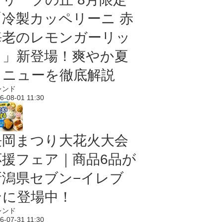
「冷製カッペリーニ 赤
海老のレモンガーリッ
ク」新登場！爽やか夏
メニューを徹底解説
レンド
6-08-01 11:30
長岡まつり大花火大会
応援フェア｜商品6品が
新潟県セブン−イレブ
ンに登場中！
レンド
6-07-31 11:30