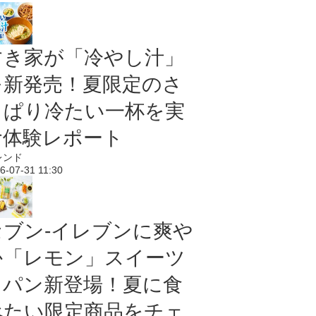
すき家が「冷やし汁」
を新発売！夏限定のさ
っぱり冷たい一杯を実
食体験レポート
レンド
6-07-31 11:30
セブン‐イレブンに爽や
か「レモン」スイーツ
＆パン新登場！夏に食
べたい限定商品をチェ