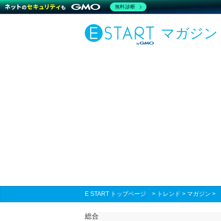
無料診断
マガジン
E START トップページ
>
トレンド
>
マガジン
総合