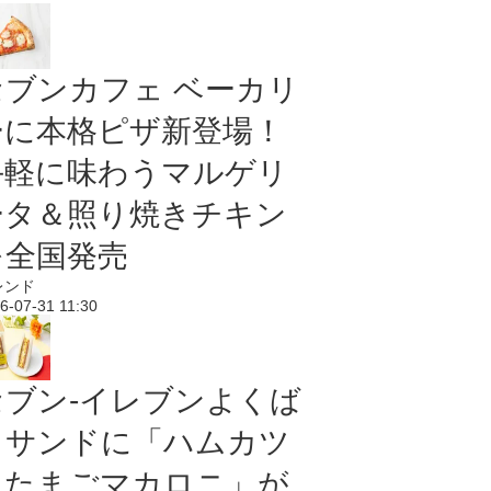
セブンカフェ ベーカリ
ーに本格ピザ新登場！
手軽に味わうマルゲリ
ータ＆照り焼きチキン
を全国発売
レンド
6-07-31 11:30
セブン‐イレブンよくば
りサンドに「ハムカツ
＆たまごマカロニ」が