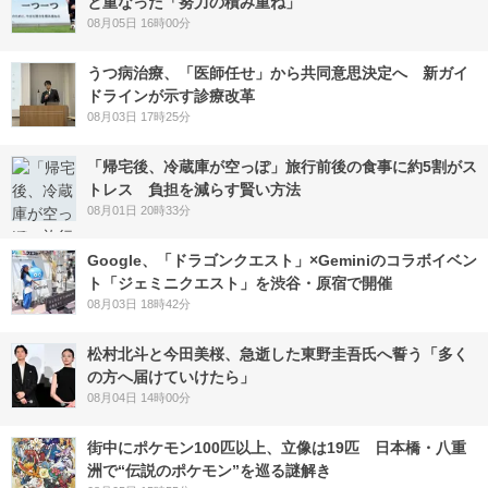
と重なった「努力の積み重ね」
08月05日 16時00分
うつ病治療、「医師任せ」から共同意思決定へ 新ガイ
ドラインが示す診療改革
08月03日 17時25分
「帰宅後、冷蔵庫が空っぽ」旅行前後の食事に約5割がス
トレス 負担を減らす賢い方法
08月01日 20時33分
Google、「ドラゴンクエスト」×Geminiのコラボイベン
ト「ジェミニクエスト」を渋谷・原宿で開催
08月03日 18時42分
松村北斗と今田美桜、急逝した東野圭吾氏へ誓う「多く
の方へ届けていけたら」
08月04日 14時00分
街中にポケモン100匹以上、立像は19匹 日本橋・八重
洲で“伝説のポケモン”を巡る謎解き