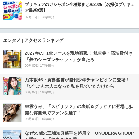
プリキュアのガシャポン全種類まとめ2026【名探偵プリキュ
ア最新9選】
07月16日 13時00分
エンタメ | アクセスランキング
2027年のF1全レースを現地観戦！ 航空券・宿泊費付き
「夢のシーズンチケット」が当たる
08月05日 17時48分
乃木坂46・賀喜遥香が週刊少年チャンピオンに登場！
「5年ぶん大人になった私を見ていただけたら」
08月07日 18時00分
東雲うみ、「スピリッツ」の表紙＆グラビアに登場し妖
艶な雰囲気でファンを魅了！
08月03日 18時00分
なぜ59歳の三浦知良選手を起用？ ONODERA GROUP