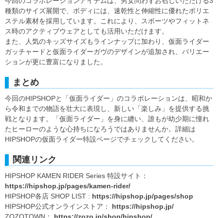
今回のコラボレーションアイテムは、男女問わずお召しいただける3
種類のサイズ展開で、ボディには、速乾性と伸縮性に優れたポリエ
ステル素材を採用しています。これにより、スポーツやフィットネ
ス時のアクティブウェアとしても活用いただけます。
また、人気のキッズサイズもラインナップに加わり、仮面ライダー
ガッチャードと仮面ライダーガヴのデザインが追加され、バリエー
ションが更に豊富になりました。
まとめ
今回のHIPSHOPと「仮面ライダー」のコラボレーションは、昭和か
ら令和までの物語を壮大に表現し、新しい「楽しみ」を提供する挑
戦となります。「仮面ライダー」を身に纏い、誰もが幼少期に憧れ
たヒーローのような心持ちになろうではありませんか。詳細は
HIPSHOPの仮面ライダー特設ページでチェックしてください。
関連リンク
HIPSHOP KAMEN RIDER Series 特設サイト：
https://hipshop.jp/pages/kamen-rider/
HIPSHOP各店 SHOP LIST :
https://hipshop.jp/pages/shop
HIPSHOP公式オンラインストア：
https://hipshop.jp/
ZOZOTOWN：
https://zozo.jp/shop/hipshop/