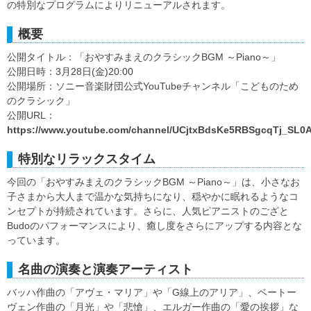
の特別なプログラムによりリニューアルされます。
概要
公開タイトル：「おやすみまえのクラシックBGM ～Piano～」
公開日時：3月28日(金)20:00
公開場所：ソニー音楽財団公式YouTubeチャンネル「こどものため
のクラシック」
公開URL：
https://www.youtube.com/channel/UCjtxBdsKe5RBSgcqTj_SL0
特別なリラックスタイム
今回の「おやすみまえのクラシックBGM ～Piano～」は、小さなお
子さまから大人まで温かな気持ちになり、穏やかに眠れるようなコ
ンセプトが持続されています。さらに、人気ピアニストのござと
Budoのパフォーマンスにより、癒し度をさらにアップする内容とな
っています。
名曲の演奏と演奏アーティスト
バッハ作曲の「アヴェ・マリア」や「G線上のアリア」、ベートー
ヴェン作曲の「月光」や「悲愴」、エルガー作曲の「愛の挨拶」な