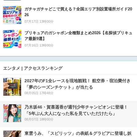
ガチャガチャどこで買える？全国エリア別設置場所ガイド20
26
07月17日 13時00分
プリキュアのガシャポン全種類まとめ2026【名探偵プリキュ
ア最新9選】
07月16日 13時00分
エンタメ | アクセスランキング
2027年のF1全レースを現地観戦！ 航空券・宿泊費付き
「夢のシーズンチケット」が当たる
08月05日 17時48分
乃木坂46・賀喜遥香が週刊少年チャンピオンに登場！
「5年ぶん大人になった私を見ていただけたら」
08月07日 18時00分
東雲うみ、「スピリッツ」の表紙＆グラビアに登場し妖