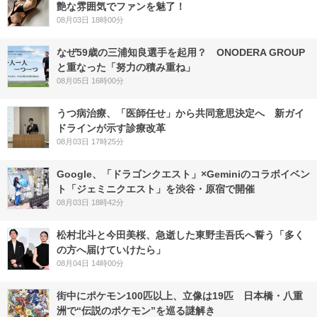
艶な雰囲気でファンを魅了！
08月03日 18時00分
なぜ59歳の三浦知良選手を起用？ ONODERA GROUP
と重なった「努力の積み重ね」
08月05日 16時00分
うつ病治療、「医師任せ」から共同意思決定へ 新ガイ
ドラインが示す診療改革
08月03日 17時25分
Google、「ドラゴンクエスト」×Geminiのコラボイベン
ト「ジェミニクエスト」を渋谷・原宿で開催
08月03日 18時42分
松村北斗と今田美桜、急逝した東野圭吾氏へ誓う「多く
の方へ届けていけたら」
08月04日 14時00分
街中にポケモン100匹以上、立像は19匹 日本橋・八重
洲で“伝説のポケモン”を巡る謎解き