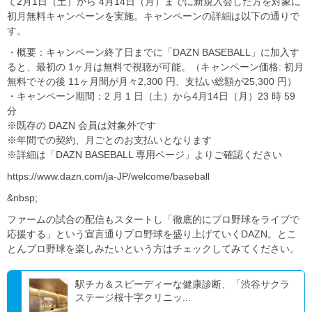
て2月1日（土）から 4月14日（月）までに新規入会した方を対象に
初月無料キャンペーンを実施。キャンペーンの詳細は以下の通りで
す。
・概要：キャンペーン終了日までに「DAZN BASEBALL」に加入す
ると、最初の 1ヶ月は無料で視聴が可能。（キャンペーン価格: 初月
無料でその後 11ヶ月間が月々2,300 円、支払い総額が25,300 円）
・キャンペーン期間：2 月 1 日（土）から4月14日（月）23 時 59
分
※既存の DAZN 会員は対象外です
※年間での契約、月ごとのお支払いとなります
※詳細は「DAZN BASEBALL 専用ページ」よりご確認ください
https://www.dazn.com/ja-JP/welcome/baseball
&nbsp;
ファームの試合の配信もスタートし「徹底的にプロ野球をライブで
応援する」という宣言通りプロ野球を盛り上げていくDAZN。とこ
とんプロ野球を楽しみたいという方はチェックしてみてください。
駅チカ＆スピーディーな健康診断、「渋谷サクラ
ステージ桜十字クリニッ...