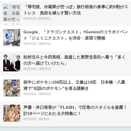
「帰宅後、冷蔵庫が空っぽ」旅行前後の食事に約5割がス
トレス 負担を減らす賢い方法
08月01日 20時33分
Google、「ドラゴンクエスト」×Geminiのコラボイベン
ト「ジェミニクエスト」を渋谷・原宿で開催
08月03日 18時42分
松村北斗と今田美桜、急逝した東野圭吾氏へ誓う「多く
の方へ届けていけたら」
08月04日 14時00分
街中にポケモン100匹以上、立像は19匹 日本橋・八重
洲で“伝説のポケモン”を巡る謎解き
08月05日 15時55分
声優・井口裕香が「FLASH」で圧巻のスタイルを披露！
計18ページにわたる大特集に！
08月05日 7時00分