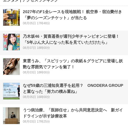
2027年のF1全レースを現地観戦！ 航空券・宿泊費付き
「夢のシーズンチケット」が当たる
08月05日 17時48分
乃木坂46・賀喜遥香が週刊少年チャンピオンに登場！
「5年ぶん大人になった私を見ていただけたら」
08月07日 18時00分
東雲うみ、「スピリッツ」の表紙＆グラビアに登場し妖
艶な雰囲気でファンを魅了！
08月03日 18時00分
なぜ59歳の三浦知良選手を起用？ ONODERA GROUP
と重なった「努力の積み重ね」
08月05日 16時00分
うつ病治療、「医師任せ」から共同意思決定へ 新ガイ
ドラインが示す診療改革
08月03日 17時25分