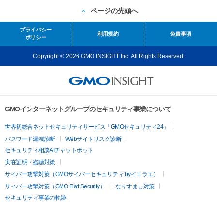
ページの先頭へ
プライバシー
利用規約
免責事項
ポリシー
Copyright © 2026 GMO INSIGHT Inc. All Rights Reserved.
GMOインターネットグループのセキュリティ事業について
世界初総合ネットセキュリティサービス「GMOセキュリティ24」
パスワード漏洩診断
Webサイトリスク診断
セキュリティ相談AIチャットボット
実在証明・盗聴対策
サイバー攻撃対策（GMOサイバーセキュリティ byイエラエ）
サイバー攻撃対策（GMO Flatt Security）
なりすまし対策
セキュリティ事業の軌跡