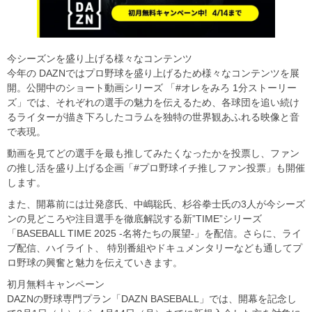
今シーズンを盛り上げる様々なコンテンツ
今年の DAZNではプロ野球を盛り上げるため様々なコンテンツを展
開。公開中のショート動画シリーズ 「#オレをみろ 1分ストーリー
ズ」では、それぞれの選手の魅力を伝えるため、各球団を追い続け
るライターが描き下ろしたコラムを独特の世界観あふれる映像と音
で表現。
動画を見てどの選手を最も推してみたくなったかを投票し、ファン
の推し活を盛り上げる企画「#プロ野球イチ推しファン投票」も開催
します。
また、開幕前には辻発彦氏、中嶋聡氏、杉谷拳士氏の3人が今シーズ
ンの見どころや注目選手を徹底解説する新”TIME”シリーズ
「BASEBALL TIME 2025 -名将たちの展望-」を配信。さらに、ライ
ブ配信、ハイライト、 特別番組やドキュメンタリーなども通してプ
ロ野球の興奮と魅力を伝えていきます。
初月無料キャンペーン
DAZNの野球専門プラン「DAZN BASEBALL」では、開幕を記念し