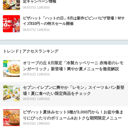
定キャンペーン情報
08月07日 11時30分
ピザハット「ハットの日」8月は新作ビビンバピザ登場！Mサ
イズ810円～の特大セール開催
08月07日 11時30分
トレンド | アクセスランキング
オリーブの丘 8月限定「冷製カッペリーニ 赤海老のレモ
ンガーリック」新登場！爽やか夏メニューを徹底解説
08月01日 11時30分
セブン‐イレブンに爽やか「レモン」スイーツ＆パン新登
場！夏に食べたい限定商品をチェック
08月03日 11時30分
ピザハット夏休みセット3種が3,000円から！お盆や集ま
りにぴったりのボリューム&おトクな期間限定メニュー
08月03日 13時00分