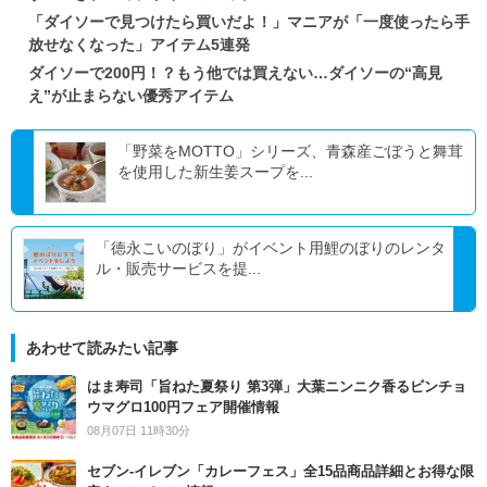
「ダイソーで見つけたら買いだよ！」マニアが「一度使ったら手
放せなくなった」アイテム5連発
ダイソーで200円！？もう他では買えない…ダイソーの“高見
え”が止まらない優秀アイテム
「野菜をMOTTO」シリーズ、青森産ごぼうと舞茸
を使用した新生姜スープを...
「徳永こいのぼり」がイベント用鯉のぼりのレンタ
ル・販売サービスを提...
あわせて読みたい記事
はま寿司「旨ねた夏祭り 第3弾」大葉ニンニク香るビンチョ
ウマグロ100円フェア開催情報
08月07日 11時30分
セブン‐イレブン「カレーフェス」全15品商品詳細とお得な限