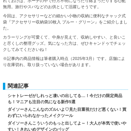
れておけば、ポーチの中で行方不明になったり絡まったりする心配
無用。旅行やスパなどのお供として活躍しそうです。
今回は、アクセサリーなどの細かい小物の収納に便利なチャック式
袋『アクセサリー収納袋10枚入 ブルー・グリーン』をご紹介しまし
た。
カラーリングが可愛くて、中身が見えて、収納しやすい、と良いこ
と尽くしの整理グッズ。気になった方は、ぜひキャンドゥでチェッ
クしてみてくださいね！
※記事内の商品情報は筆者購入時点（2025年3月）です。店舗によ
り在庫切れ、取り扱っていない場合があります。
関連記事
シャトレーゼがしれっと凄いの出してる…！今だけの限定商品
も！マニアも注目の気になる新作5選
ダイソーさんこんなのズルいよ♡見た目重視だけど悪くない！買
わずにいられなかったメイクツール
ダイソーさんこういうのもっと出してよ～！大人が本気で使いや
すい！きれいめデザインのバッグ