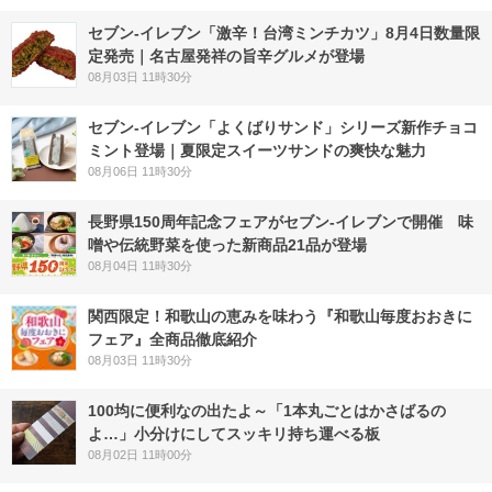
セブン-イレブン「激辛！台湾ミンチカツ」8月4日数量限
定発売｜名古屋発祥の旨辛グルメが登場
08月03日 11時30分
セブン‐イレブン「よくばりサンド」シリーズ新作チョコ
ミント登場｜夏限定スイーツサンドの爽快な魅力
08月06日 11時30分
長野県150周年記念フェアがセブン-イレブンで開催 味
噌や伝統野菜を使った新商品21品が登場
08月04日 11時30分
関西限定！和歌山の恵みを味わう『和歌山毎度おおきに
フェア』全商品徹底紹介
08月03日 11時30分
100均に便利なの出たよ～「1本丸ごとはかさばるの
よ…」小分けにしてスッキリ持ち運べる板
08月02日 11時00分