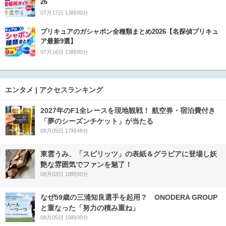
26
07月17日 13時00分
プリキュアのガシャポン全種類まとめ2026【名探偵プリキュ
ア最新9選】
07月16日 13時00分
エンタメ | アクセスランキング
2027年のF1全レースを現地観戦！ 航空券・宿泊費付き
「夢のシーズンチケット」が当たる
08月05日 17時48分
東雲うみ、「スピリッツ」の表紙＆グラビアに登場し妖
艶な雰囲気でファンを魅了！
08月03日 18時00分
なぜ59歳の三浦知良選手を起用？ ONODERA GROUP
と重なった「努力の積み重ね」
08月05日 16時00分