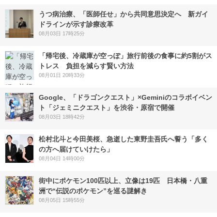
うつ病治療、「医師任せ」から共同意思決定へ 新ガイ
ドラインが示す診療改革
08月03日 17時25分
「帰宅後、冷蔵庫が空っぽ」旅行前後の食事に約5割がス
トレス 負担を減らす賢い方法
08月01日 20時33分
Google、「ドラゴンクエスト」×Geminiのコラボイベン
ト「ジェミニクエスト」を渋谷・原宿で開催
08月03日 18時42分
松村北斗と今田美桜、急逝した東野圭吾氏へ誓う「多く
の方へ届けていけたら」
08月04日 14時00分
街中にポケモン100匹以上、立像は19匹 日本橋・八重
洲で“伝説のポケモン”を巡る謎解き
08月05日 15時55分