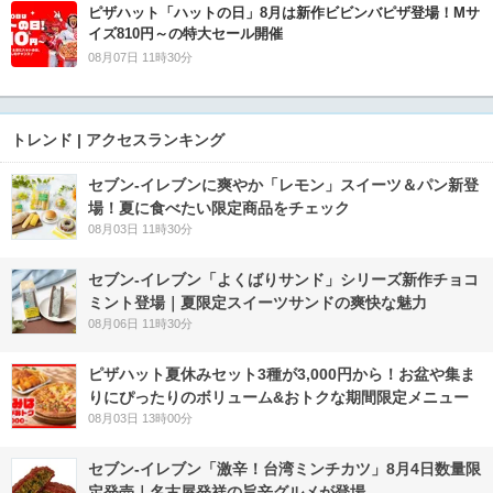
ピザハット「ハットの日」8月は新作ビビンバピザ登場！Mサ
イズ810円～の特大セール開催
08月07日 11時30分
トレンド | アクセスランキング
セブン‐イレブンに爽やか「レモン」スイーツ＆パン新登
場！夏に食べたい限定商品をチェック
08月03日 11時30分
セブン‐イレブン「よくばりサンド」シリーズ新作チョコ
ミント登場｜夏限定スイーツサンドの爽快な魅力
08月06日 11時30分
ピザハット夏休みセット3種が3,000円から！お盆や集ま
りにぴったりのボリューム&おトクな期間限定メニュー
08月03日 13時00分
セブン-イレブン「激辛！台湾ミンチカツ」8月4日数量限
定発売｜名古屋発祥の旨辛グルメが登場