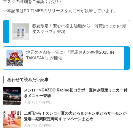
マスクの詳細をご確認ください。
※本記事はPR TIMESのリリースを元にAIが執筆しています。
春夏限定！安心の松山油脂から「薄荷(はっか)の頭
皮スクラブ」登場
地元のお肉を一堂に! 「群馬お肉の祭典2025 IN
TAKASAKI」が開催
あわせて読みたい記事
スシロー×GAZOO Racing初コラボ！夏休み限定ミニカー付
きメニュー登場
08月08日 11時30分
110円から！スシロー夏の大とろ＆ジャンボとろサーモンが
登場―期間限定寿司キャンペーンまとめ
08月07日 11時30分