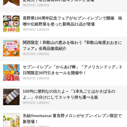
08月03日 11時30分
長野県150周年記念フェアがセブン-イレブンで開催 味
噌や伝統野菜を使った新商品21品が登場
08月04日 11時30分
関西限定！和歌山の恵みを味わう『和歌山毎度おおきに
フェア』全商品徹底紹介
08月03日 11時30分
セブン‐イレブン「からあげ棒」「アメリカンドッグ」3
日間限定30円引きセールを開催中！
08月07日 11時30分
100均に便利なの出たよ～「1本丸ごとはかさばるの
よ…」小分けにしてスッキリ持ち運べる板
08月02日 11時00分
氷結®mottainai 富良野メロンがセブン‐イレブン限定で
新登場！