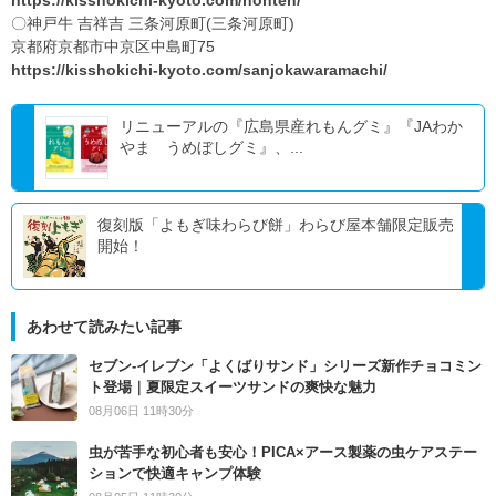
https://kisshokichi-kyoto.com/honten/
〇神戸牛 吉祥吉 三条河原町(三条河原町)
京都府京都市中京区中島町75
https://kisshokichi-kyoto.com/sanjokawaramachi/
リニューアルの『広島県産れもんグミ』『JAわか
やま うめぼしグミ』、...
復刻版「よもぎ味わらび餅」わらび屋本舗限定販売
開始！
あわせて読みたい記事
セブン‐イレブン「よくばりサンド」シリーズ新作チョコミン
ト登場｜夏限定スイーツサンドの爽快な魅力
08月06日 11時30分
虫が苦手な初心者も安心！PICA×アース製薬の虫ケアステー
ションで快適キャンプ体験