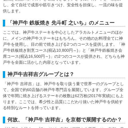
し、全て自社で成形や筋引きつけ、安全性を担保し、一流の味を提
供します。
「神戸牛 鉄板焼き 先斗町 之いち」のメニュー
ここでは、神戸牛ステーキを中心としたアラカルトメニューのほか
に、メインの神戸牛ステーキはもちろん、その他のお料理全てに神
戸牛を使用し、目の前で焼き上げる2つのコースを提供します。「神
戸牛鉄板焼き割烹コース(税込10,800円～)」と「神戸牛鉄板焼き会
席コース(税込16,500円～)」の2つのコースが提供され、どちらも神
戸牛を全面に活かした内容となっています。
神戸牛吉祥吉グループとは？
「神戸牛 吉祥吉」は、神戸牛を取り扱う量で世界一のグループとし
て、全国で約60店舗の神戸牛専門店を展開しています。グループ全
体で年間に焼き上げるステーキの枚数は62万枚(2017年実績)にも上
ります。ここでは、希少性と品質にこだわり抜いた神戸牛を供給す
る特別なルートを持っています。
何故、「神戸牛 吉祥吉」を京都で展開するのか？