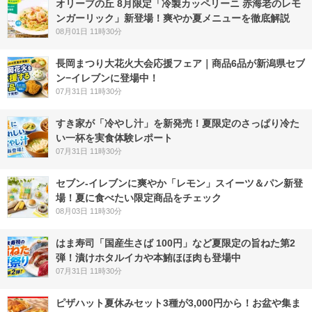
オリーブの丘 8月限定「冷製カッペリーニ 赤海老のレモ
ンガーリック」新登場！爽やか夏メニューを徹底解説
08月01日 11時30分
長岡まつり大花火大会応援フェア｜商品6品が新潟県セブ
ン−イレブンに登場中！
07月31日 11時30分
すき家が「冷やし汁」を新発売！夏限定のさっぱり冷た
い一杯を実食体験レポート
07月31日 11時30分
セブン‐イレブンに爽やか「レモン」スイーツ＆パン新登
場！夏に食べたい限定商品をチェック
08月03日 11時30分
はま寿司「国産生さば 100円」など夏限定の旨ねた第2
弾！漬けホタルイカや本鮪ほほ肉も登場中
07月31日 11時30分
ピザハット夏休みセット3種が3,000円から！お盆や集ま