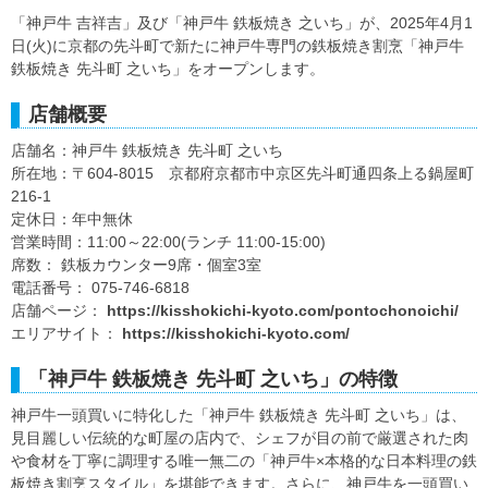
「神戸牛 吉祥吉」及び「神戸牛 鉄板焼き 之いち」が、2025年4月1
日(火)に京都の先斗町で新たに神戸牛専門の鉄板焼き割烹「神戸牛
鉄板焼き 先斗町 之いち」をオープンします。
店舗概要
店舗名：神戸牛 鉄板焼き 先斗町 之いち
所在地：〒604-8015 京都府京都市中京区先斗町通四条上る鍋屋町
216-1
定休日：年中無休
営業時間：11:00～22:00(ランチ 11:00-15:00)
席数： 鉄板カウンター9席・個室3室
電話番号： 075-746-6818
店舗ページ：
https://kisshokichi-kyoto.com/pontochonoichi/
エリアサイト：
https://kisshokichi-kyoto.com/
「神戸牛 鉄板焼き 先斗町 之いち」の特徴
神戸牛一頭買いに特化した「神戸牛 鉄板焼き 先斗町 之いち」は、
見目麗しい伝統的な町屋の店内で、シェフが目の前で厳選された肉
や食材を丁寧に調理する唯一無二の「神戸牛×本格的な日本料理の鉄
板焼き割烹スタイル」を堪能できます。さらに、神戸牛を一頭買い