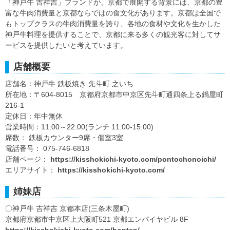
「神戸牛 吉祥吉」ブランドが、京都で展開する背景には、京都の豊
富な牛肉消費量と京都ならではの食文化があります。京都は全国で
もトップクラスの牛肉消費量を誇り、各地の食材や文化を生かした
神戸牛料理を提供することで、京都に来る多くの観光客に対してサ
ービスを提供したいと考えています。
店舗概要
店舗名：神戸牛 鉄板焼き 先斗町 之いち
所在地：〒604-8015 京都府京都市中京区先斗町通四条上る鍋屋町
216-1
定休日：年中無休
営業時間：11:00～22:00(ランチ 11:00-15:00)
席数： 鉄板カウンター9席・個室3室
電話番号： 075-746-6818
店舗ページ：
https://kisshokichi-kyoto.com/pontochonoichi/
エリアサイト：
https://kisshokichi-kyoto.com/
姉妹店
〇神戸牛 吉祥吉 京都本店(三条木屋町)
京都府京都市中京区上大阪町521 京都エンパイヤビル 8F