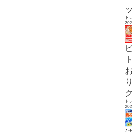
ト
202
ト
ト
202