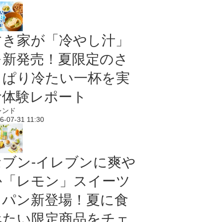
すき家が「冷やし汁」
を新発売！夏限定のさ
っぱり冷たい一杯を実
食体験レポート
レンド
6-07-31 11:30
セブン‐イレブンに爽や
か「レモン」スイーツ
＆パン新登場！夏に食
べたい限定商品をチェ