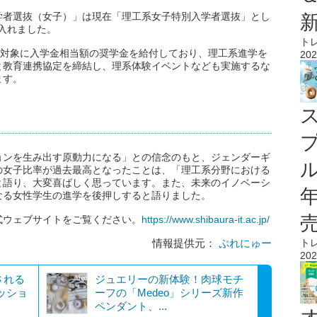
学者選抜（女子）」は現在「理工系女子特別入学者選抜」とし
け入れました。
ト
を対象に入学金相当額の奨学金を給付しており、理工系進学を
202
と教育連携協定を締結し、理系体験イベントなども実施するな
ます。
ョンを生み出す原動力になる」との信念のもと、ジェンダーギ
ル
の女子比率が過去最高となったことは、「理工系分野における
と語り、大変喜ばしく思っています。また、未来のイノベーシ
なる女性学生の進学を後押しすると語りました。
式ウェブサイトをご覧ください。
https://www.shibaura-it.ac.jp/
情報提供元：
ぷれにゅー
ト
202
される
ジュエリーの新体験！肉球モチ
パッショ
ーフの「Medeo」シリーズ新作
ペンダント、...