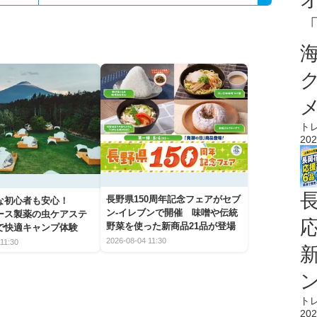
ト
202
長野県150周年記念フェアがセブ
な初心者も安心！
ン-イレブンで開催 味噌や伝統
アース製薬の虫ケアステ
野菜を使った新商品21品が登場
で快適キャンプ体験
2026-08-04 11:30
11:30
ト
202