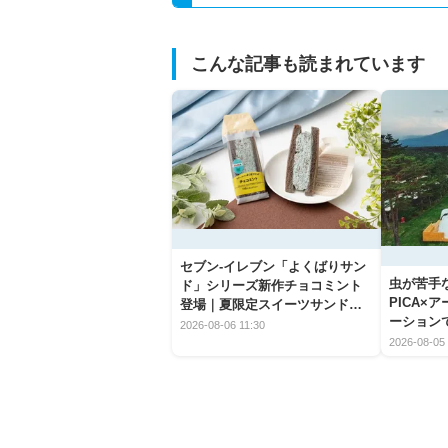
こんな記事も読まれています
セブン‐イレブン「よくばりサン
虫が苦手
ド」シリーズ新作チョコミント
PICA×
登場｜夏限定スイーツサンドの
ーション
爽快な魅力
2026-08-06 11:30
2026-08-05 