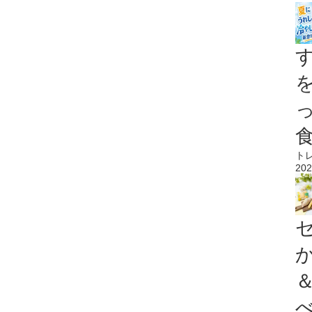
ト
202