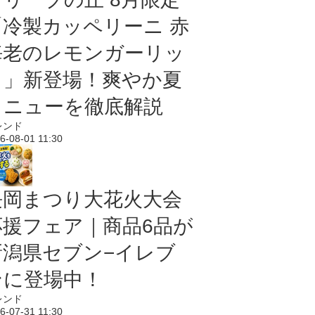
「冷製カッペリーニ 赤
海老のレモンガーリッ
ク」新登場！爽やか夏
メニューを徹底解説
レンド
6-08-01 11:30
長岡まつり大花火大会
応援フェア｜商品6品が
新潟県セブン−イレブ
ンに登場中！
レンド
6-07-31 11:30