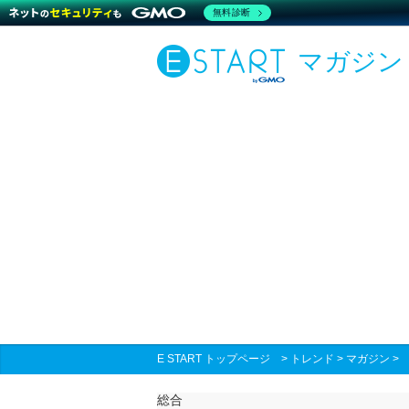
無料診断
マガジン
E START トップページ
>
トレンド
>
マガジン
総合