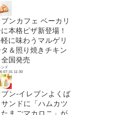
セブンカフェ ベーカリ
ーに本格ピザ新登場！
手軽に味わうマルゲリ
ータ＆照り焼きチキン
を全国発売
レンド
6-07-31 11:30
セブン‐イレブンよくば
りサンドに「ハムカツ
＆たまごマカロニ」が