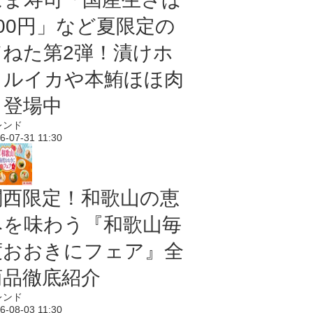
100円」など夏限定の
旨ねた第2弾！漬けホ
タルイカや本鮪ほほ肉
も登場中
レンド
6-07-31 11:30
関西限定！和歌山の恵
みを味わう『和歌山毎
度おおきにフェア』全
商品徹底紹介
レンド
6-08-03 11:30