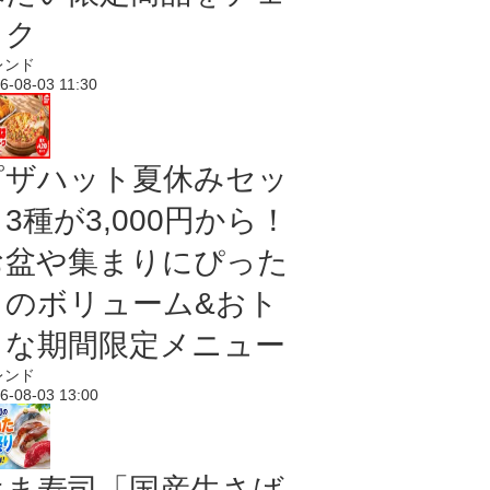
ック
レンド
6-08-03 11:30
ピザハット夏休みセッ
3種が3,000円から！
お盆や集まりにぴった
りのボリューム&おト
クな期間限定メニュー
レンド
6-08-03 13:00
はま寿司「国産生さば