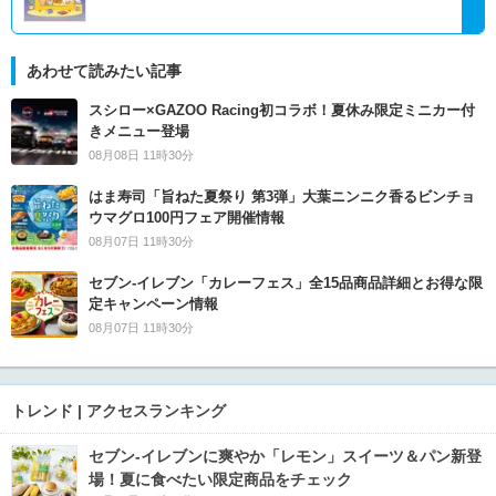
あわせて読みたい記事
スシロー×GAZOO Racing初コラボ！夏休み限定ミニカー付
きメニュー登場
08月08日 11時30分
はま寿司「旨ねた夏祭り 第3弾」大葉ニンニク香るビンチョ
ウマグロ100円フェア開催情報
08月07日 11時30分
セブン‐イレブン「カレーフェス」全15品商品詳細とお得な限
定キャンペーン情報
08月07日 11時30分
トレンド | アクセスランキング
セブン‐イレブンに爽やか「レモン」スイーツ＆パン新登
場！夏に食べたい限定商品をチェック