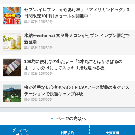
セブン‐イレブン「からあげ棒」「アメリカンドッグ」3
日間限定30円引きセールを開催中！
08月07日 11時30分
氷結®mottainai 富良野メロンがセブン‐イレブン限定で
新登場！
08月03日 11時30分
100均に便利なの出たよ～「1本丸ごとはかさばるの
よ…」小分けにしてスッキリ持ち運べる板
08月02日 11時00分
虫が苦手な初心者も安心！PICA×アース製薬の虫ケアス
テーションで快適キャンプ体験
08月05日 11時30分
ページの先頭へ
プライバシー
利用規約
免責事項