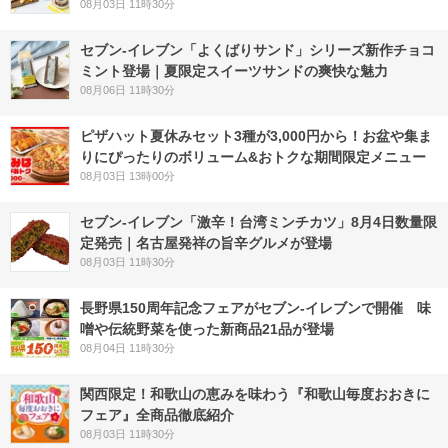
08月03日 11時30分
セブン‐イレブン「よくばりサンド」シリーズ新作チョコ
ミント登場｜夏限定スイーツサンドの爽快な魅力
08月06日 11時30分
ピザハット夏休みセット3種が3,000円から！お盆や集ま
りにぴったりのボリューム&おトクな期間限定メニュー
08月03日 13時00分
セブン-イレブン「激辛！台湾ミンチカツ」8月4日数量限
定発売｜名古屋発祥の旨辛グルメが登場
08月03日 11時30分
長野県150周年記念フェアがセブン-イレブンで開催 味
噌や伝統野菜を使った新商品21品が登場
08月04日 11時30分
関西限定！和歌山の恵みを味わう『和歌山毎度おおきに
フェア』全商品徹底紹介
08月03日 11時30分