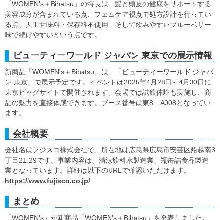
「WOMEN's＋Bihatsu」の特長は、髪と頭皮の健康をサポートする
美容成分が含まれている点、フェムケア視点で処方設計を行ってい
る点、人工甘味料・保存料不使用、そして飲みやすいブルーベリー
味で続けやすいという点です。
ビューティーワールド ジャパン 東京での展示情報
新商品「WOMEN's＋Bihatsu」は、「ビューティーワールド ジャパ
ン 東京」で展示予定です。イベントは2025年4月28日～4月30日に
東京ビッグサイトで開催されます。会場では試飲体験も実施し、商
品の魅力を直接体感できます。ブース番号は東8 A008となってい
ます。
会社概要
会社名はフジスコ株式会社で、所在地は広島県広島市安芸区船越南3
丁目21-29です。事業内容は、清涼飲料水製造業、瓶缶詰食品製造
業となっています。詳細は以下のURLで確認いただけます。
https://www.fujisco.co.jp/
まとめ
「WOMEN's」が新商品「WOMEN's＋Bihatsu」を発表しました。