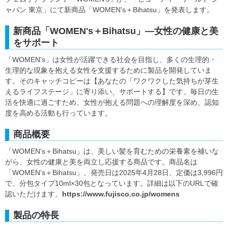
ャパン 東京」にて新商品「WOMEN's＋Bihatsu」を発表します。
新商品「WOMEN's＋Bihatsu」―女性の健康と美
をサポート
「WOMEN's」は女性が活躍できる社会を目指し、多くの生理的・
生理的な現象を抱える女性を支援するために製品を開発していま
す。そのキャッチコピーは【あなたの「ワクワクした気持ちが芽生
えるライフステージ」に寄り添い、サポートする】です。毎日の生
活を快適に過ごすため、女性が抱える問題への理解度を深め、認知
度を高める活動も行っています。
商品概要
「WOMEN's＋Bihatsu」は、美しい髪を育むための栄養素を補いな
がら、女性の健康と美を両立し応援する商品です。商品名は
「WOMEN's＋Bihatsu」、発売日は2025年4月28日、定価は3,996円
で、分包タイプ10ml×30包となっています。詳細は以下のURLで確
認いただけます。
https://www.fujisco.co.jp/womens
製品の特長