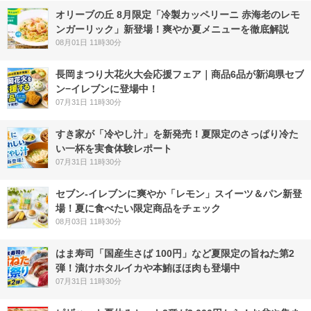
オリーブの丘 8月限定「冷製カッペリーニ 赤海老のレモ
ンガーリック」新登場！爽やか夏メニューを徹底解説
08月01日 11時30分
長岡まつり大花火大会応援フェア｜商品6品が新潟県セブ
ン−イレブンに登場中！
07月31日 11時30分
すき家が「冷やし汁」を新発売！夏限定のさっぱり冷た
い一杯を実食体験レポート
07月31日 11時30分
セブン‐イレブンに爽やか「レモン」スイーツ＆パン新登
場！夏に食べたい限定商品をチェック
08月03日 11時30分
はま寿司「国産生さば 100円」など夏限定の旨ねた第2
弾！漬けホタルイカや本鮪ほほ肉も登場中
07月31日 11時30分