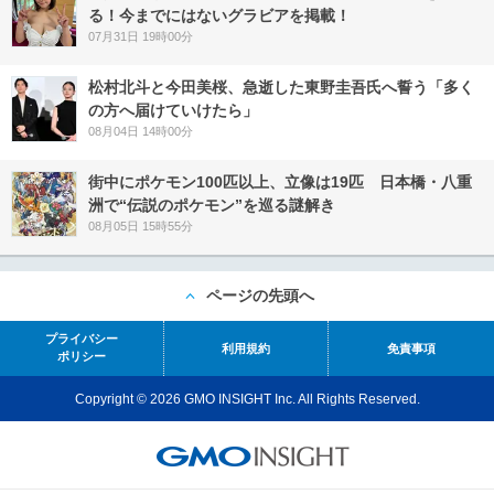
る！今までにはないグラビアを掲載！
07月31日 19時00分
松村北斗と今田美桜、急逝した東野圭吾氏へ誓う「多く
の方へ届けていけたら」
08月04日 14時00分
街中にポケモン100匹以上、立像は19匹 日本橋・八重
洲で“伝説のポケモン”を巡る謎解き
08月05日 15時55分
ページの先頭へ
プライバシー
利用規約
免責事項
ポリシー
Copyright © 2026 GMO INSIGHT Inc. All Rights Reserved.