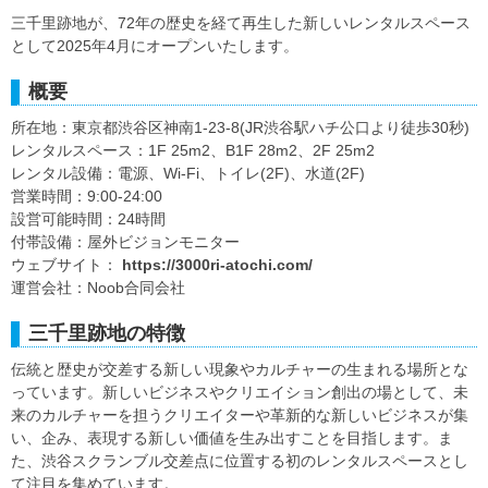
三千里跡地が、72年の歴史を経て再生した新しいレンタルスペース
として2025年4月にオープンいたします。
概要
所在地：東京都渋谷区神南1-23-8(JR渋谷駅ハチ公口より徒歩30秒)
レンタルスペース：1F 25m2、B1F 28m2、2F 25m2
レンタル設備：電源、Wi-Fi、トイレ(2F)、水道(2F)
営業時間：9:00-24:00
設営可能時間：24時間
付帯設備：屋外ビジョンモニター
ウェブサイト：
https://3000ri-atochi.com/
運営会社：Noob合同会社
三千里跡地の特徴
伝統と歴史が交差する新しい現象やカルチャーの生まれる場所とな
っています。新しいビジネスやクリエイション創出の場として、未
来のカルチャーを担うクリエイターや革新的な新しいビジネスが集
い、企み、表現する新しい価値を生み出すことを目指します。ま
た、渋谷スクランブル交差点に位置する初のレンタルスペースとし
て注目を集めています。