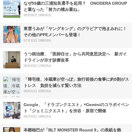
なぜ59歳の三浦知良選手を起用？ ONODERA GROUP
と重なった「努力の積み重ね」
08月05日 16時00分
東雲うみが「ヤングキング」のグラビアで泡まみれに！
その他のPPEメンバーも登場！
07月31日 19時00分
うつ病治療、「医師任せ」から共同意思決定へ 新ガイ
ドラインが示す診療改革
08月03日 17時25分
「帰宅後、冷蔵庫が空っぽ」旅行前後の食事に約5割がス
トレス 負担を減らす賢い方法
08月01日 20時33分
Google、「ドラゴンクエスト」×Geminiのコラボイベン
ト「ジェミニクエスト」を渋谷・原宿で開催
08月03日 18時42分
本郷柚巴が「BLT MONSTER Round 9」の表紙を飾