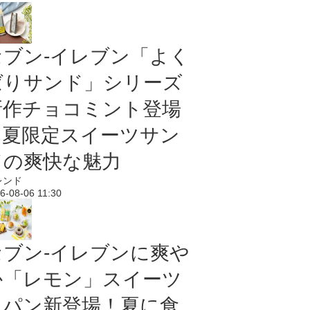
セブン‐イレブン「よく
ばりサンド」シリーズ
新作チョコミント登場
｜夏限定スイーツサン
ドの爽快な魅力
レンド
6-08-06 11:30
セブン‐イレブンに爽や
か「レモン」スイーツ
＆パン新登場！夏に食