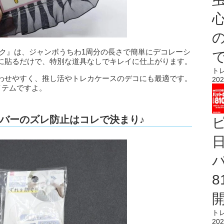
心
ック』は、ジャンボうちわ1周分の長さで簡単にデコレーシ
に貼るだけで、特別な道具なしでキレイに仕上がります。
ト
わせやすく、推し活やトレカケースのデコにも最適です。
202
イテムですよ。
バーのズレ防止はコレで決まり♪
ト
202