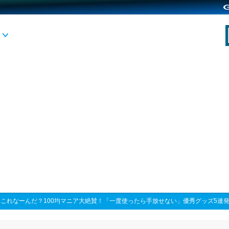
>
これなーんだ？100均マニア大絶賛！「一度使ったら手放せない」優秀グッズ5連