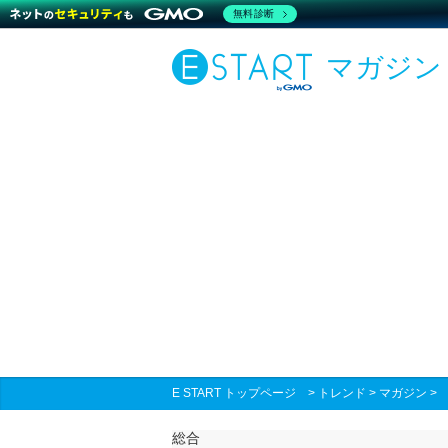
無料診断
マガジン
E START トップページ
>
トレンド
>
マガジン
総合