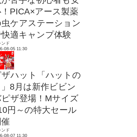
！PICA×アース製薬
の虫ケアステーション
で快適キャンプ体験
レンド
6-08-05 11:30
ピザハット「ハットの
日」8月は新作ビビン
バピザ登場！Mサイズ
810円～の特大セール
開催
レンド
6-08-07 11:30