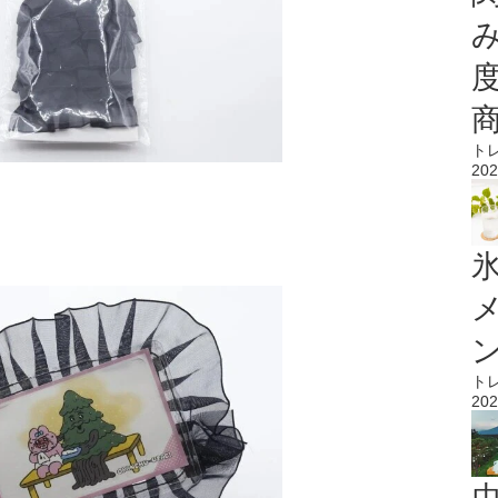
ト
202
氷
ト
202