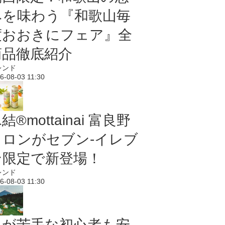
みを味わう『和歌山毎
度おおきにフェア』全
商品徹底紹介
レンド
6-08-03 11:30
結®mottainai 富良野
メロンがセブン‐イレブ
ン限定で新登場！
レンド
6-08-03 11:30
虫が苦手な初心者も安