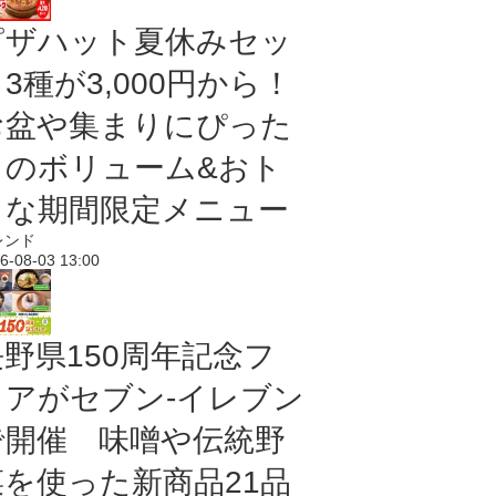
ピザハット夏休みセッ
3種が3,000円から！
お盆や集まりにぴった
りのボリューム&おト
クな期間限定メニュー
レンド
6-08-03 13:00
長野県150周年記念フ
ェアがセブン-イレブン
で開催 味噌や伝統野
菜を使った新商品21品