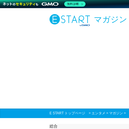
無料診断
マガジン
E START トップページ
>
エンタメ
>
マガジン
総合