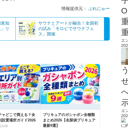
情報提供元：
ぷれにゅー
O
感覚知
サウナとアートが融合！全国初
ん」リ
の試み「モロビでサウナフェ
ス」開催
エ
202
エ
チャどこで買える？全
プリキュアのガシャポン全種類
202
設置場所ガイド2026
まとめ2026【名探偵プリキュア
最新9選】
13:00