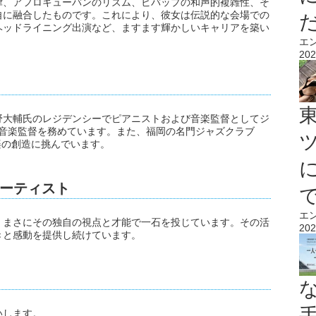
律、アフロキューバンのリズム、ビバップの和声的複雑性、そ
自に融合したものです。これにより、彼女は伝説的な会場での
ヘッドライニング出演など、ますます輝かしいキャリアを築い
エ
202
野大輔氏のレジデンシーでピアニストおよび音楽監督としてジ
スト兼音楽監督を務めています。また、福岡の名門ジャズクラブ
音楽の創造に挑んでいます。
ーティスト
エ
、まさにその独自の視点と才能で一石を投じています。その活
202
きと感動を提供し続けています。
いします。