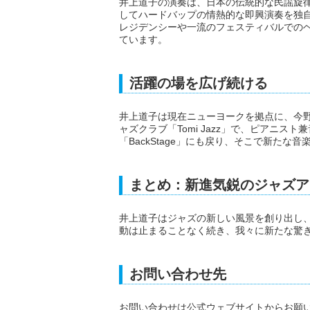
井上道子の演奏は、日本の伝統的な民謡旋
してハードバップの情熱的な即興演奏を独
レジデンシーや一流のフェスティバルでの
ています。
活躍の場を広げ続ける
井上道子は現在ニューヨークを拠点に、今
ャズクラブ「Tomi Jazz」で、ピアニ
「BackStage」にも戻り、そこで新たな
まとめ：新進気鋭のジャズア
井上道子はジャズの新しい風景を創り出し
動は止まることなく続き、我々に新たな驚
お問い合わせ先
お問い合わせは公式ウェブサイトからお願