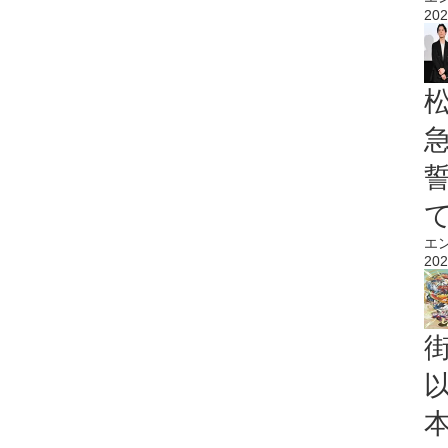
202
エ
202