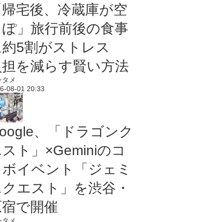
「帰宅後、冷蔵庫が空
っぽ」旅行前後の食事
に約5割がストレス
負担を減らす賢い方法
ンタメ
6-08-01 20:33
oogle、「ドラゴンク
スト」×Geminiのコ
ラボイベント「ジェミ
ニクエスト」を渋谷・
原宿で開催
ンタメ