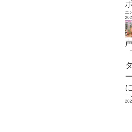
エ
202
エ
202