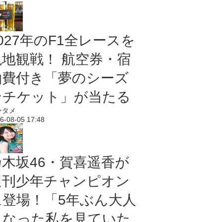
027年のF1全レースを
現地観戦！ 航空券・宿
泊費付き「夢のシーズ
ンチケット」が当たる
ンタメ
6-08-05 17:48
乃木坂46・賀喜遥香が
週刊少年チャンピオン
に登場！「5年ぶん大人
になった私を見ていた