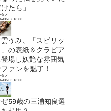
だけたら」
ンタメ
6-08-07 18:00
東雲うみ、「スピリッ
ツ」の表紙＆グラビア
に登場し妖艶な雰囲気
でファンを魅了！
ンタメ
6-08-03 18:00
なぜ59歳の三浦知良選
手を起用？