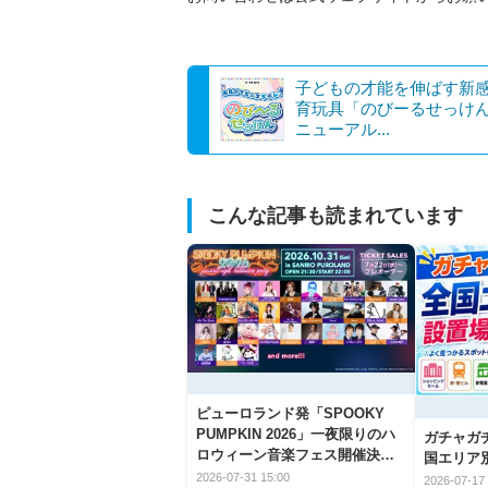
子どもの才能を伸ばす新
育玩具「のびーるせっけ
ニューアル...
こんな記事も読まれています
ピューロランド発「SPOOKY
PUMPKIN 2026」一夜限りのハ
ガチャガ
ロウィーン音楽フェス開催決
国エリア別
定！
2026-07-31 15:00
2026-07-17 