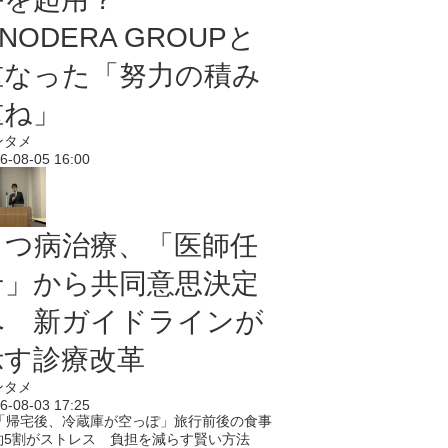
NODERA GROUPと
重なった「努力の積み
重ね」
ンタメ
6-08-05 16:00
うつ病治療、「医師任
せ」から共同意思決定
へ 新ガイドラインが
示す診療改革
ンタメ
6-08-03 17:25