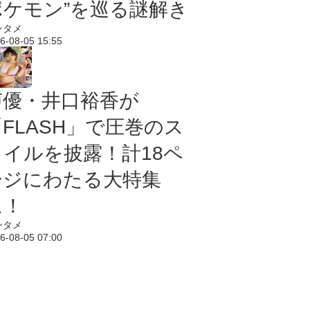
ポケモン”を巡る謎解き
ンタメ
6-08-05 15:55
声優・井口裕香が
「FLASH」で圧巻のス
タイルを披露！計18ペ
ージにわたる大特集
に！
ンタメ
6-08-05 07:00