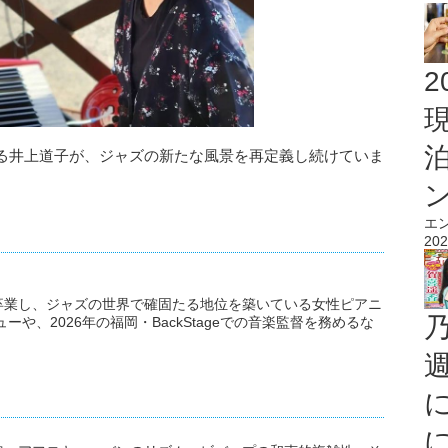
2
る井上道子が、ジャズの新たな風景を再定義し続けていま
エ
202
卒業し、ジャズの世界で確固たる地位を築いている女性ピアニ
ーや、2026年の福岡・BackStageでの音楽監督を務めるな
。