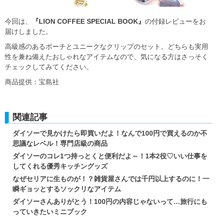
今回は、
『LION COFFEE SPECIAL BOOK』
の付録レビューをお
届けしました。
高級感のあるポーチとユニークなクリップのセット。どちらも実用
性を兼ね備えたおしゃれなアイテムなので、気になる方はさっそく
チェックしてみてください。
商品提供：宝島社
関連記事
ダイソーで見かけたら即買いだよ！なんで100円で買えるのか不
思議なレベル！専門店級の商品
ダイソーのコレ1つ持っとくと便利だよ～！1本2役♡いい仕事を
してくれる優秀キッチングッズ
なぜセリアに生ものが！？雑貨屋さんでは千円以上するのに！一
瞬ギョッとするソックリなアイテム
ダイソーさんありがとう！100円の内容じゃないって…旅行にも
っていきたいミニブック