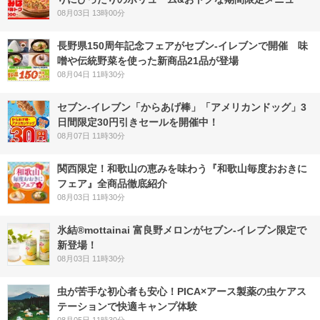
08月03日 13時00分
長野県150周年記念フェアがセブン-イレブンで開催 味
噌や伝統野菜を使った新商品21品が登場
08月04日 11時30分
セブン‐イレブン「からあげ棒」「アメリカンドッグ」3
日間限定30円引きセールを開催中！
08月07日 11時30分
関西限定！和歌山の恵みを味わう『和歌山毎度おおきに
フェア』全商品徹底紹介
08月03日 11時30分
氷結®mottainai 富良野メロンがセブン‐イレブン限定で
新登場！
08月03日 11時30分
虫が苦手な初心者も安心！PICA×アース製薬の虫ケアス
テーションで快適キャンプ体験