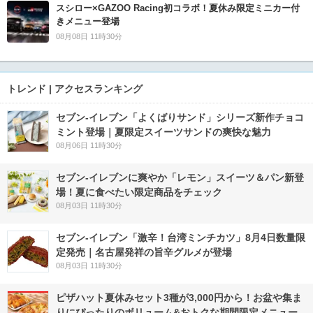
スシロー×GAZOO Racing初コラボ！夏休み限定ミニカー付
きメニュー登場
08月08日 11時30分
トレンド | アクセスランキング
セブン‐イレブン「よくばりサンド」シリーズ新作チョコ
ミント登場｜夏限定スイーツサンドの爽快な魅力
08月06日 11時30分
セブン‐イレブンに爽やか「レモン」スイーツ＆パン新登
場！夏に食べたい限定商品をチェック
08月03日 11時30分
セブン-イレブン「激辛！台湾ミンチカツ」8月4日数量限
定発売｜名古屋発祥の旨辛グルメが登場
08月03日 11時30分
ピザハット夏休みセット3種が3,000円から！お盆や集ま
りにぴったりのボリューム&おトクな期間限定メニュー