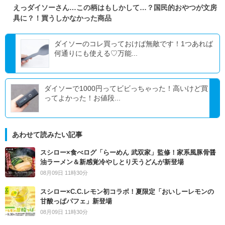
えっダイソーさん…この柄はもしかして…？国民的おやつが文房
具に？！買うしかなかった商品
ダイソーのコレ買っておけば無敵です！1つあれば
何通りにも使える♡万能...
ダイソーで1000円ってビビっちゃった！高いけど買
ってよかった！お値段...
あわせて読みたい記事
スシロー×食べログ「らーめん 武双家」監修！家系風豚骨醤
油ラーメン＆新感覚冷やしとり天うどんが新登場
08月09日 11時30分
スシロー×C.C.レモン初コラボ！夏限定「おいしーレモンの
甘酸っぱパフェ」新登場
08月09日 11時30分