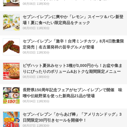
08月06日 11時30分
セブン‐イレブンに爽やか「レモン」スイーツ＆パン新登
場！夏に食べたい限定商品をチェック
08月03日 11時30分
セブン-イレブン「激辛！台湾ミンチカツ」8月4日数量限
定発売｜名古屋発祥の旨辛グルメが登場
08月03日 11時30分
ピザハット夏休みセット3種が3,000円から！お盆や集ま
りにぴったりのボリューム&おトクな期間限定メニュー
08月03日 13時00分
長野県150周年記念フェアがセブン-イレブンで開催 味
噌や伝統野菜を使った新商品21品が登場
08月04日 11時30分
セブン‐イレブン「からあげ棒」「アメリカンドッグ」3
日間限定30円引きセールを開催中！
08月07日 11時30分