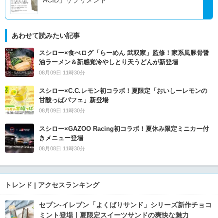
あわせて読みたい記事
スシロー×食べログ「らーめん 武双家」監修！家系風豚骨醤
油ラーメン＆新感覚冷やしとり天うどんが新登場
08月09日 11時30分
スシロー×C.C.レモン初コラボ！夏限定「おいしーレモンの
甘酸っぱパフェ」新登場
08月09日 11時30分
スシロー×GAZOO Racing初コラボ！夏休み限定ミニカー付
きメニュー登場
08月08日 11時30分
トレンド | アクセスランキング
セブン‐イレブン「よくばりサンド」シリーズ新作チョコ
ミント登場｜夏限定スイーツサンドの爽快な魅力