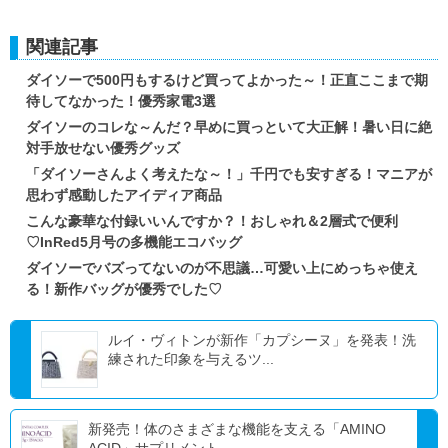
関連記事
ダイソーで500円もするけど買ってよかった～！正直ここまで期
待してなかった！優秀家電3選
ダイソーのコレな～んだ？早めに買っといて大正解！暑い日に絶
対手放せない優秀グッズ
「ダイソーさんよく考えたな～！」千円でも安すぎる！マニアが
思わず感動したアイディア商品
こんな豪華な付録いいんですか？！おしゃれ＆2層式で便利
♡InRed5月号の多機能エコバッグ
ダイソーでバズってないのが不思議…可愛い上にめっちゃ使え
る！新作バッグが優秀でした♡
ルイ・ヴィトンが新作「カプシーヌ」を発表！洗
練された印象を与えるツ...
新発売！体のさまざまな機能を支える「AMINO
ACID」サプリメント