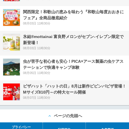
関西限定！和歌山の恵みを味わう『和歌山毎度おおきに
フェア』全商品徹底紹介
08月03日 11時30分
氷結®mottainai 富良野メロンがセブン‐イレブン限定で
新登場！
08月03日 11時30分
虫が苦手な初心者も安心！PICA×アース製薬の虫ケアス
テーションで快適キャンプ体験
08月05日 11時30分
ピザハット「ハットの日」8月は新作ビビンバピザ登場！
Mサイズ810円～の特大セール開催
08月07日 11時30分
ページの先頭へ
プライバシー