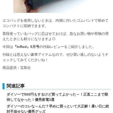
エコバッグを使用しないときは、内側に付いたゴムバンドで留めて
コンパクトに収納できます。
普段使っているバッグに忍ばせておけば、急なお買い物や荷物の増
えたときにも頼りになりますよ◎
今回は
『InRed』5月号
の付録レビューをご紹介しました。
付録とは思えない豪華アイテムなので、ぜひ買い逃しのないようチ
ェックしてみてくださいね！
商品提供：宝島社
関連記事
ダイソーで500円もするけど買ってよかった～！正直ここまで期
待してなかった！優秀家電3選
ダイソーのコレな～んだ？早めに買っといて大正解！暑い日に絶
対手放せない優秀グッズ