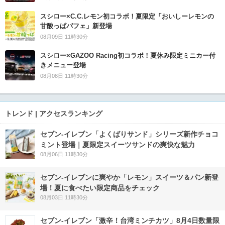
スシロー×C.C.レモン初コラボ！夏限定「おいしーレモンの
甘酸っぱパフェ」新登場
08月09日 11時30分
スシロー×GAZOO Racing初コラボ！夏休み限定ミニカー付
きメニュー登場
08月08日 11時30分
トレンド | アクセスランキング
セブン‐イレブン「よくばりサンド」シリーズ新作チョコ
ミント登場｜夏限定スイーツサンドの爽快な魅力
08月06日 11時30分
セブン‐イレブンに爽やか「レモン」スイーツ＆パン新登
場！夏に食べたい限定商品をチェック
08月03日 11時30分
セブン-イレブン「激辛！台湾ミンチカツ」8月4日数量限