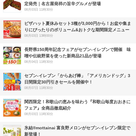
定発売｜名古屋発祥の旨辛グルメが登場
08月03日 11時30分
ピザハット夏休みセット3種が3,000円から！お盆や集ま
りにぴったりのボリューム&おトクな期間限定メニュー
08月03日 13時00分
長野県150周年記念フェアがセブン-イレブンで開催 味
噌や伝統野菜を使った新商品21品が登場
08月04日 11時30分
セブン‐イレブン「からあげ棒」「アメリカンドッグ」3
日間限定30円引きセールを開催中！
08月07日 11時30分
関西限定！和歌山の恵みを味わう『和歌山毎度おおきに
フェア』全商品徹底紹介
08月03日 11時30分
氷結®mottainai 富良野メロンがセブン‐イレブン限定で
新登場！