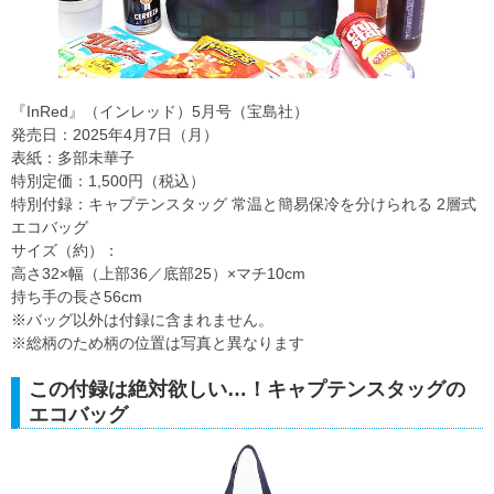
『InRed』（インレッド）5月号（宝島社）
発売日：2025年4月7日（月）
表紙：多部未華子
特別定価：1,500円（税込）
特別付録：キャプテンスタッグ 常温と簡易保冷を分けられる 2層式
エコバッグ
サイズ（約）：
高さ32×幅（上部36／底部25）×マチ10cm
持ち手の長さ56cm
※バッグ以外は付録に含まれません。
※総柄のため柄の位置は写真と異なります
この付録は絶対欲しい…！キャプテンスタッグの
エコバッグ