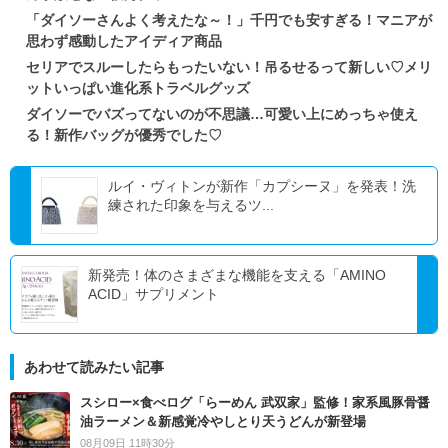
「ダイソーさんよく考えたな～！」千円でも安すぎる！マニアが
思わず感動したアイディア商品
セリアでスルーしたらもったいない！吊るせるって新しい♡メリ
ットいっぱい進化系トラベルグッズ
ダイソーでバズってないのが不思議…可愛い上にめっちゃ使え
る！新作バッグが優秀でした♡
ルイ・ヴィトンが新作「カプシーヌ」を発表！洗
練された印象を与えるツ...
新発売！体のさまざまな機能を支える「AMINO
ACID」サプリメント
あわせて読みたい記事
スシロー×食べログ「らーめん 武双家」監修！家系風豚骨醤
油ラーメン＆新感覚冷やしとり天うどんが新登場
08月09日 11時30分