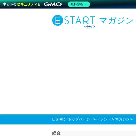
無料診断
マガジン
E START トップページ
>
トレンド
>
マガジン
総合