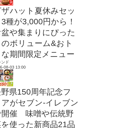
ピザハット夏休みセッ
3種が3,000円から！
お盆や集まりにぴった
りのボリューム&おト
クな期間限定メニュー
レンド
6-08-03 13:00
長野県150周年記念フ
ェアがセブン-イレブン
で開催 味噌や伝統野
菜を使った新商品21品