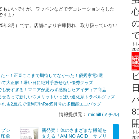
てもいいですが、ワッペンなどでデコレーションをした
心
ですよ♪
25年3月）です。店舗により在庫切れ、取り扱っていない
ト
202
った～！正直ここまで期待してなかった！優秀家電3選
いて大正解！暑い日に絶対手放せない優秀グッズ
でも安すぎる！マニアが思わず感動したアイディア商品
るせるって新しい♡メリットいっぱい進化系トラベルグッズ
れ＆2層式で便利♡InRed5月号の多機能エコバッグ
情報提供元：
michill (ミチル)
カプシ
新発売！体のさまざまな機能を
ト
た印象
支える「AMINO ACID」サプリ
202