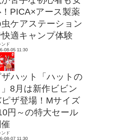
！PICA×アース製薬
の虫ケアステーション
で快適キャンプ体験
レンド
6-08-05 11:30
ピザハット「ハットの
日」8月は新作ビビン
バピザ登場！Mサイズ
810円～の特大セール
開催
レンド
6-08-07 11:30