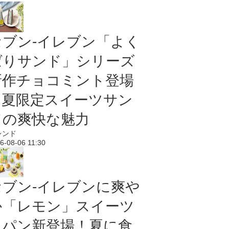
セブン‐イレブン「よく
ばりサンド」シリーズ
新作チョコミント登場
｜夏限定スイーツサン
ドの爽快な魅力
レンド
6-08-06 11:30
セブン‐イレブンに爽や
か「レモン」スイーツ
＆パン新登場！夏に食