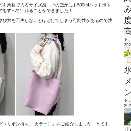
も余裕で入るサイズ感。そのほかにも500mlペットボト
のをすべていれることができました！
結び方を工夫しないとほどけてしまう可能性があるので注
ト
202
氷
ト
202
グ（リボン持ち手 カラー）』をご紹介しました。とても