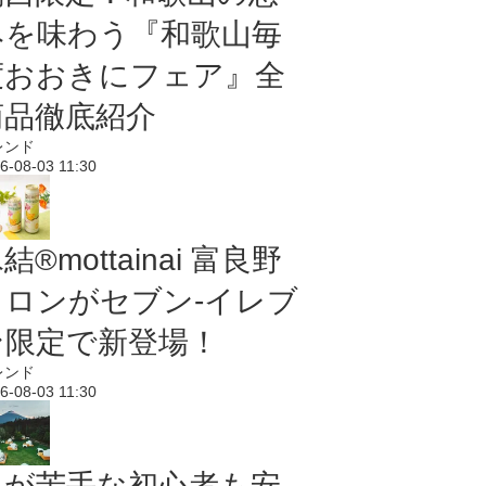
みを味わう『和歌山毎
度おおきにフェア』全
商品徹底紹介
レンド
6-08-03 11:30
結®mottainai 富良野
メロンがセブン‐イレブ
ン限定で新登場！
レンド
6-08-03 11:30
虫が苦手な初心者も安