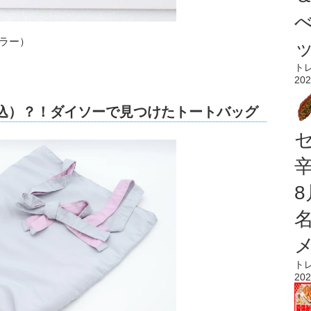
ラー）
ト
202
税込）？！ダイソーで見つけたトートバッグ
ト
202