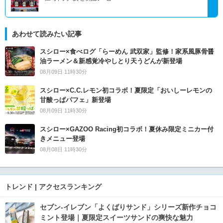
あわせて読みたい記事
スシロー×食べログ「らーめん 武双家」監修！家系風豚骨醤
油ラーメン＆新感覚冷やしとり天うどんが新登場
08月09日 11時30分
スシロー×C.C.レモン初コラボ！夏限定「おいしーレモンの
甘酸っぱパフェ」新登場
08月09日 11時30分
スシロー×GAZOO Racing初コラボ！夏休み限定ミニカー付
きメニュー登場
08月08日 11時30分
トレンド | アクセスランキング
セブン‐イレブン「よくばりサンド」シリーズ新作チョコ
ミント登場｜夏限定スイーツサンドの爽快な魅力