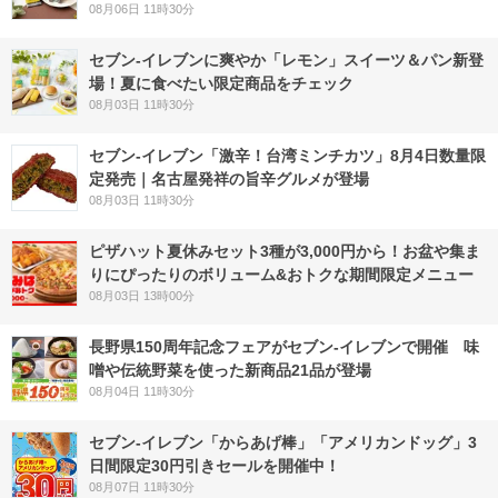
08月06日 11時30分
セブン‐イレブンに爽やか「レモン」スイーツ＆パン新登
場！夏に食べたい限定商品をチェック
08月03日 11時30分
セブン-イレブン「激辛！台湾ミンチカツ」8月4日数量限
定発売｜名古屋発祥の旨辛グルメが登場
08月03日 11時30分
ピザハット夏休みセット3種が3,000円から！お盆や集ま
りにぴったりのボリューム&おトクな期間限定メニュー
08月03日 13時00分
長野県150周年記念フェアがセブン-イレブンで開催 味
噌や伝統野菜を使った新商品21品が登場
08月04日 11時30分
セブン‐イレブン「からあげ棒」「アメリカンドッグ」3
日間限定30円引きセールを開催中！
08月07日 11時30分