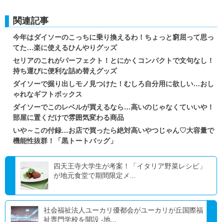
関連記事
今年はダイソーのこっちに乗り換えるわ！ちょっと窮屈って思っ
てた…楽に使えるひんやりグッズ
セリアのこれがパーフェクト！とにかくコンパクトで文句なし！
持ち運びに便利な詰め替えグッズ
ダイソーで掘り出しモノ見つけた！むしろ自分用に欲しい…おし
ゃれなギフトボックス
ダイソーでこのレベルが買えるなら…高いのじゃなくていいや！
部屋に置くだけで雰囲気変わる商品
いや～この付録…お店で買ったら絶対高いやつじゃん♡大容量で
機能性抜群！「黒トートバッグ」
四天王寺大学生が考案！「イタリア野菜レシピ」
が地元食堂で期間限定メ...
社会福祉法人ユーカリ優都会がユーカリが丘国際福
祉専門学校を開設 -地...