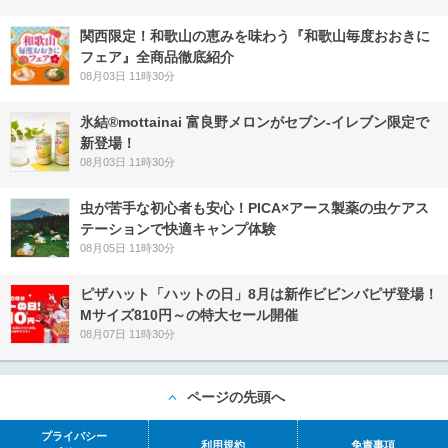
関西限定！和歌山の恵みを味わう『和歌山毎度おおきに
フェア』全商品徹底紹介
08月03日 11時30分
氷結®mottainai 富良野メロンがセブン‐イレブン限定で
新登場！
08月03日 11時30分
虫が苦手な初心者も安心！PICA×アース製薬の虫ケアス
テーションで快適キャンプ体験
08月05日 11時30分
ピザハット「ハットの日」8月は新作ビビンバピザ登場！
Mサイズ810円～の特大セール開催
08月07日 11時30分
ページの先頭へ
プライバシー
利用規約
免責事項