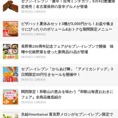
セブン-イレブン「激辛！台湾ミンチカツ」8月4日数量限
定発売｜名古屋発祥の旨辛グルメが登場
08月03日 11時30分
ピザハット夏休みセット3種が3,000円から！お盆や集ま
りにぴったりのボリューム&おトクな期間限定メニュー
08月03日 13時00分
長野県150周年記念フェアがセブン-イレブンで開催 味
噌や伝統野菜を使った新商品21品が登場
08月04日 11時30分
セブン‐イレブン「からあげ棒」「アメリカンドッグ」3
日間限定30円引きセールを開催中！
08月07日 11時30分
関西限定！和歌山の恵みを味わう『和歌山毎度おおきに
フェア』全商品徹底紹介
08月03日 11時30分
氷結®mottainai 富良野メロンがセブン‐イレブン限定で