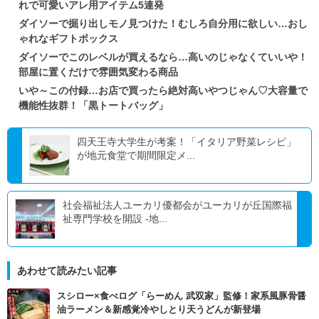
れで可愛いアレ用アイテム5連発
ダイソーで掘り出しモノ見つけた！むしろ自分用に欲しい…おし
ゃれなギフトボックス
ダイソーでこのレベルが買えるなら…高いのじゃなくていいや！
部屋に置くだけで雰囲気変わる商品
いや～この付録…お店で買ったら絶対高いやつじゃん♡大容量で
機能性抜群！「黒トートバッグ」
四天王寺大学生が考案！「イタリア野菜レシピ」
が地元食堂で期間限定メ...
社会福祉法人ユーカリ優都会がユーカリが丘国際福
祉専門学校を開設 -地...
あわせて読みたい記事
スシロー×食べログ「らーめん 武双家」監修！家系風豚骨醤
油ラーメン＆新感覚冷やしとり天うどんが新登場