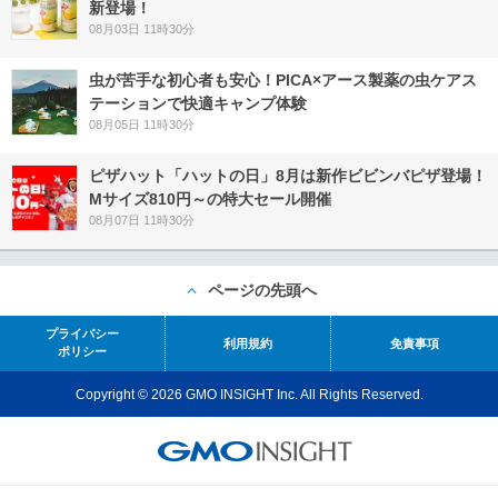
新登場！
08月03日 11時30分
虫が苦手な初心者も安心！PICA×アース製薬の虫ケアス
テーションで快適キャンプ体験
08月05日 11時30分
ピザハット「ハットの日」8月は新作ビビンバピザ登場！
Mサイズ810円～の特大セール開催
08月07日 11時30分
ページの先頭へ
プライバシー
利用規約
免責事項
ポリシー
Copyright © 2026 GMO INSIGHT Inc. All Rights Reserved.