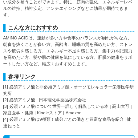
い成分を補うことができます。特に、筋肉の強化、エネルギーレベ
ルの維持、精神安定、アンチエイジングなどに効果が期待できま
す。
こんな方におすすめ
AMINO ACIDは、運動が多い方や食事のバランスが崩れがちな方、
朝食を抜くことが多い方、高齢者、睡眠の質を高めたい方、ストレ
スや疲労を感じる方、エネルギー不足を感じる方、集中力や記憶力
を高めたい方、髪や肌の健康を気にしている方、肝臓の健康をサポ
ートしたい方など、幅広くおすすめします。
参考リンク
[1] 必須アミノ酸と非必須アミノ酸 - オーソモレキュラー栄養医学研
究所
[2] 必須アミノ酸 | 日本理化学薬品株式会社
[3] 必須アミノ酸について世界一詳しく解説している本 | 高山大可 |
家庭医学・健康 | Kindleストア | Amazon
[4] 必須アミノ酸は9種類！成分ごとの働きと豊富な食品を紹介│健
達ねっと