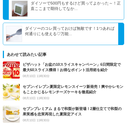
ダイソーで500円もするけど買ってよかった～！正
直ここまで期待してなか...
ダイソーのコレ買っておけば無敵です！1つあれば
何通りにも使える♡万能...
あわせて読みたい記事
ピザハット「お盆の10スライスキャンペーン」6日間限定で
最大60スライス獲得！お得なポイント活用術を紹介
08月10日 11時30分
セブン‐イレブン夏限定レモンスイーツ新発売！爽やかレモン
もことかじるレモンチーズケーキを徹底紹介
08月10日 11時30分
セブンプレミアム まるで和梨が新登場！2層仕立てで和梨の
果実感を忠実再現した夏限定アイス
08月10日 11時30分