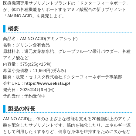
医療機関専用サプリメントブランドの「ドクターフィーネボーテ」
が、体の各種機能をサポートするアミノ酸配合の新サプリメント
「AMINO ACID」を発売します。
概要
商品名：AMINO ACID(アミノアシッド)
名称：グリシン含有食品
原材料名：還元麦芽糖水飴、グレープフルーツ果汁パウダー、各種
アミノ酸など
内容量：375g(25g×15包)
希望小売価格：11,664円(税込み)
開発・販売：セリスタ株式会社ドクターフィーネボーテ事業部
会社URL：
https://www.selista.jp/
発売日：2025年4月6日(日)
予約受付：予約受付中
製品の特長
AMINO ACIDは、体のさまざまな機能を支える20種類以上のアミノ
酸を配合したサプリメントです。筋肉を強化したり、エネルギー源
として利用したりするなど、健康な身体を維持するために欠かせな