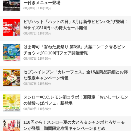
ー付きメニュー登場
08月08日 11時30分
ピザハット「ハットの日」8月は新作ビビンバピザ登場！
Mサイズ810円～の特大セール開催
08月07日 11時30分
はま寿司「旨ねた夏祭り 第3弾」大葉ニンニク香るビン
チョウマグロ100円フェア開催情報
08月07日 11時30分
セブン‐イレブン「カレーフェス」全15品商品詳細とお得
な限定キャンペーン情報
08月07日 11時30分
スシロー×C.C.レモン初コラボ！夏限定「おいしーレモン
の甘酸っぱパフェ」新登場
08月09日 11時30分
110円から！スシロー夏の大とろ＆ジャンボとろサーモ
ンが登場―期間限定寿司キャンペーンまとめ