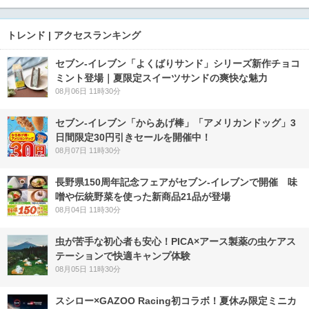
トレンド | アクセスランキング
セブン‐イレブン「よくばりサンド」シリーズ新作チョコ
ミント登場｜夏限定スイーツサンドの爽快な魅力
08月06日 11時30分
セブン‐イレブン「からあげ棒」「アメリカンドッグ」3
日間限定30円引きセールを開催中！
08月07日 11時30分
長野県150周年記念フェアがセブン-イレブンで開催 味
噌や伝統野菜を使った新商品21品が登場
08月04日 11時30分
虫が苦手な初心者も安心！PICA×アース製薬の虫ケアス
テーションで快適キャンプ体験
08月05日 11時30分
スシロー×GAZOO Racing初コラボ！夏休み限定ミニカ