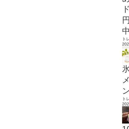
ト
202
氷
ト
202