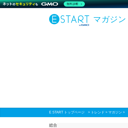
無料診断
マガジン
E START トップページ
>
トレンド
>
マガジン
総合