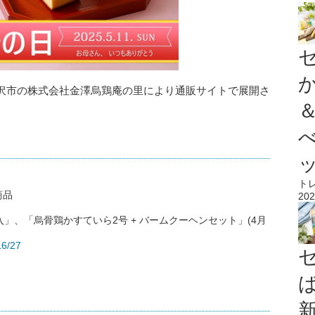
沢市の株式会社金澤烏鶏庵の里により通販サイトで展開さ
ト
商品
202
」、「烏骨鶏かすていら2号 + バームクーヘンセット」(4月
16/27