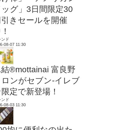
ドッグ」3日間限定30
円引きセールを開催
中！
レンド
6-08-07 11:30
結®mottainai 富良野
メロンがセブン‐イレブ
ン限定で新登場！
レンド
6-08-03 11:30
100均に便利なの出た