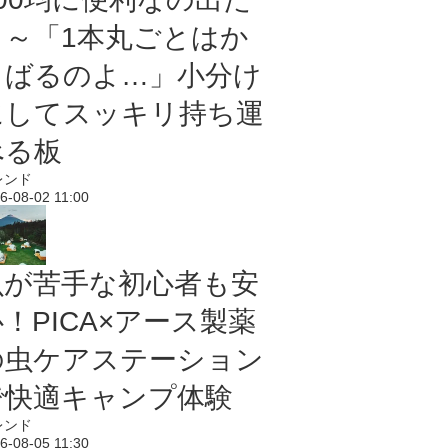
よ～「1本丸ごとはか
さばるのよ…」小分け
にしてスッキリ持ち運
べる板
レンド
6-08-02 11:00
虫が苦手な初心者も安
！PICA×アース製薬
の虫ケアステーション
で快適キャンプ体験
レンド
6-08-05 11:30