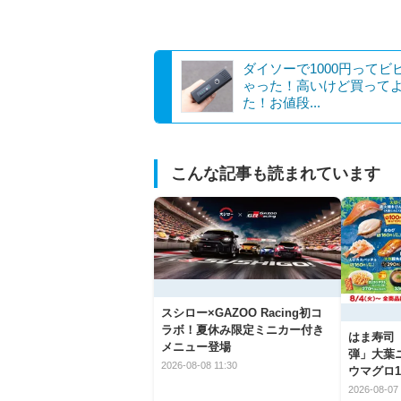
ダイソーで1000円ってビ
ゃった！高いけど買って
た！お値段...
こんな記事も読まれています
スシロー×GAZOO Racing初コ
ラボ！夏休み限定ミニカー付き
はま寿司
メニュー登場
弾」大葉
2026-08-08 11:30
ウマグロ1
2026-08-07 