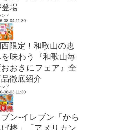
が登場
レンド
6-08-04 11:30
関西限定！和歌山の恵
みを味わう『和歌山毎
度おおきにフェア』全
商品徹底紹介
レンド
6-08-03 11:30
セブン‐イレブン「から
あげ棒」「アメリカン