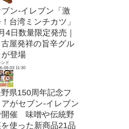
セブン-イレブン「激
辛！台湾ミンチカツ」
8月4日数量限定発売｜
名古屋発祥の旨辛グル
メが登場
レンド
6-08-03 11:30
長野県150周年記念フ
ェアがセブン-イレブン
で開催 味噌や伝統野
菜を使った新商品21品