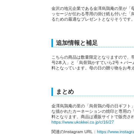
金沢の地元企業である金澤烏鶏庵の里が「
ッセージが伝わる専用の掛け紙も付いた「
るための最適なプレゼントとなりそうです
追加情報と補足
こちらの商品は数量限定となりますので、
号2本入」と「烏骨鶏かすていら2号 + バ
料となっています。母の日の贈り物をお考
まとめ
金澤烏鶏庵の里の「烏骨鶏の母の日ギフト
な描かれたカーネーションの焼印と専用の
料となります。商品は通販サイトで販売され
https://www.ukokkei.co.jp/c/16/27
関連のInstagram URL：
https://www.instagr