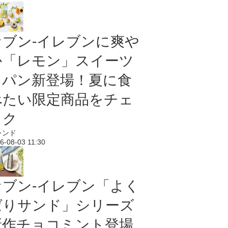
セブン‐イレブンに爽や
か「レモン」スイーツ
＆パン新登場！夏に食
べたい限定商品をチェ
ック
レンド
6-08-03 11:30
セブン‐イレブン「よく
ばりサンド」シリーズ
新作チョコミント登場