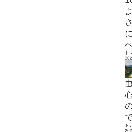
ト
202
心
ト
202