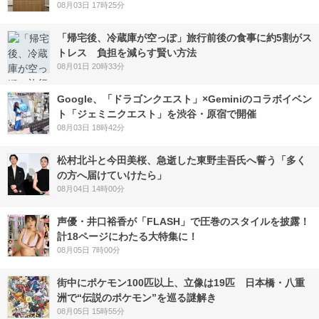
08月03日 17時25分
「帰宅後、冷蔵庫が空っぽ」旅行前後の食事に約5割がス
トレス 負担を減らす賢い方法
08月01日 20時33分
Google、「ドラゴンクエスト」×Geminiのコラボイベン
ト「ジェミニクエスト」を渋谷・原宿で開催
08月03日 18時42分
松村北斗と今田美桜、急逝した東野圭吾氏へ誓う「多く
の方へ届けていけたら」
08月04日 14時00分
声優・井口裕香が「FLASH」で圧巻のスタイルを披露！
計18ページにわたる大特集に！
08月05日 7時00分
街中にポケモン100匹以上、立像は19匹 日本橋・八重
洲で“伝説のポケモン”を巡る謎解き
08月05日 15時55分