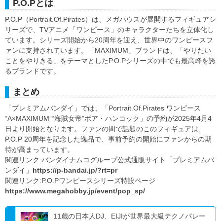
P.O.Pとは
P.O.P（Portrait.Of.Pirates）は、メガハウスが展開するフィギュアシ
リーズで、TVアニメ「ワンピース」のキャラクターたちを立体化し
ています。シリーズ開始から20周年を迎え、世界中のワンピースフ
ァンに支持されています。「MAXIMUM」ブランドは、「やりたい
ことをやりきる」をテーマとしたP.O.Pシリーズの中でも最高峰を誇
るブランドです。
まとめ
「プレミアムバンダイ」では、「Portrait.Of.Pirates ワンピース
“A×MAXIMUM”“海賊女帝”ボア・ハンコック」の予約が2025年4月4
日より開始となります。ファンの間で話題のこのフィギュアは、
P.O.P 20周年を記念した逸品で、事前予約の開始にファンからの期
待が高まっています。
関連リンク:バンダイナムコグループ公式通販サイト「プレミアムバ
ンダイ」
https://p-bandai.jp/?rt=pr
関連リンク:P.O.Pワンピースシリーズ特設ページ
https://www.megahobby.jp/event/pop_sp/
11歳の日本人DJ、EIJIが世界最大級テクノパレー