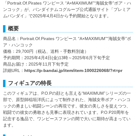
「Portrait.Of.Pirates ワンピース “A×MAXIMUM”“海賊女帝”ボア・ハ
ンコック」が、バンダイナムコグループ公式通販サイト「プレミア
ムバンダイ」で2025年4月4日から予約開始となります。
概要
商品名：Portrait.Of.Pirates ワンピース “A×MAXIMUM”“海賊女帝”ボ
ア・ハンコック
価格：29,700円（税込、送料・手数料別途）
予約期間：2025年4月4日(金)13時～2025年6月下旬予定
商品お届け：2025年11月下旬予定
詳細URL：
https://p-bandai.jp/item/item-1000226068/?rt=pr
フィギュアの特長
このフィギュアは、P.O.Pの顔とも言える“MAXIMUM”シリーズの一
部で、原型師稲垣洋氏によって制作された、海賊女帝ボア・ハンコ
ックの勇ましい戦闘シーンの再現です。彼女の美しさを捉えつつ、
戦闘での彼女の勇敢さも見事に表現されています。P.O.P20周年を
記念する逸品で、ワンピースファンの間で大いに期待が高まってい
ます。