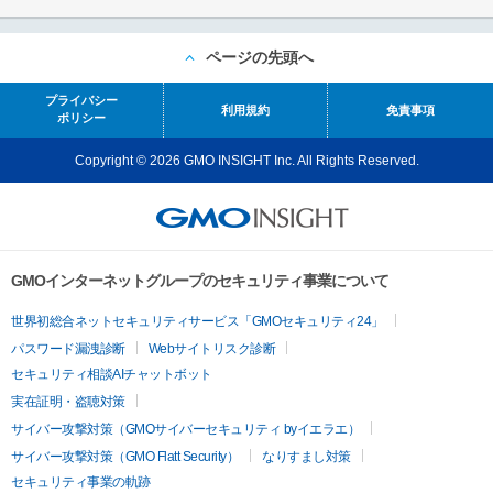
ページの先頭へ
プライバシー
利用規約
免責事項
ポリシー
Copyright © 2026 GMO INSIGHT Inc. All Rights Reserved.
GMOインターネットグループのセキュリティ事業について
世界初総合ネットセキュリティサービス「GMOセキュリティ24」
パスワード漏洩診断
Webサイトリスク診断
セキュリティ相談AIチャットボット
実在証明・盗聴対策
サイバー攻撃対策（GMOサイバーセキュリティ byイエラエ）
サイバー攻撃対策（GMO Flatt Security）
なりすまし対策
セキュリティ事業の軌跡