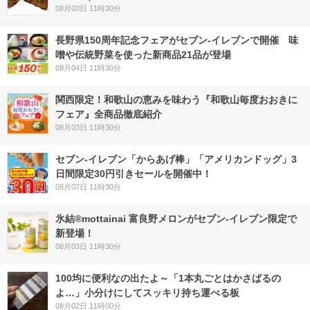
08月03日 11時30分
長野県150周年記念フェアがセブン-イレブンで開催 味
噌や伝統野菜を使った新商品21品が登場
08月04日 11時30分
関西限定！和歌山の恵みを味わう『和歌山毎度おおきに
フェア』全商品徹底紹介
08月03日 11時30分
セブン‐イレブン「からあげ棒」「アメリカンドッグ」3
日間限定30円引きセールを開催中！
08月07日 11時30分
氷結®mottainai 富良野メロンがセブン‐イレブン限定で
新登場！
08月03日 11時30分
100均に便利なの出たよ～「1本丸ごとはかさばるの
よ…」小分けにしてスッキリ持ち運べる板
08月02日 11時00分