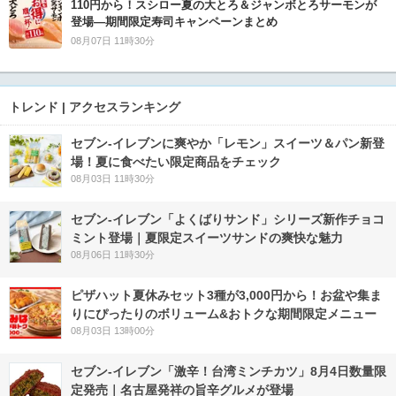
110円から！スシロー夏の大とろ＆ジャンボとろサーモンが
登場―期間限定寿司キャンペーンまとめ
08月07日 11時30分
トレンド | アクセスランキング
セブン‐イレブンに爽やか「レモン」スイーツ＆パン新登
場！夏に食べたい限定商品をチェック
08月03日 11時30分
セブン‐イレブン「よくばりサンド」シリーズ新作チョコ
ミント登場｜夏限定スイーツサンドの爽快な魅力
08月06日 11時30分
ピザハット夏休みセット3種が3,000円から！お盆や集ま
りにぴったりのボリューム&おトクな期間限定メニュー
08月03日 13時00分
セブン-イレブン「激辛！台湾ミンチカツ」8月4日数量限
定発売｜名古屋発祥の旨辛グルメが登場