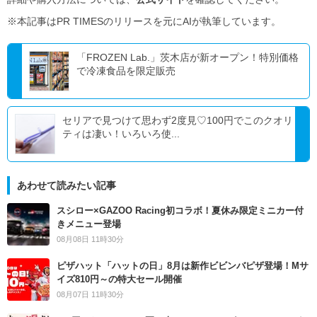
※本記事はPR TIMESのリリースを元にAIが執筆しています。
「FROZEN Lab.」茨木店が新オープン！特別価格
で冷凍食品を限定販売
セリアで見つけて思わず2度見♡100円でこのクオリ
ティは凄い！いろいろ使...
あわせて読みたい記事
スシロー×GAZOO Racing初コラボ！夏休み限定ミニカー付
きメニュー登場
08月08日 11時30分
ピザハット「ハットの日」8月は新作ビビンバピザ登場！Mサ
イズ810円～の特大セール開催
08月07日 11時30分