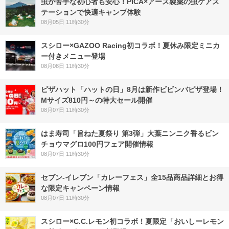
虫が苦手な初心者も安心！PICA×アース製薬の虫ケアス
テーションで快適キャンプ体験
08月05日 11時30分
スシロー×GAZOO Racing初コラボ！夏休み限定ミニカ
ー付きメニュー登場
08月08日 11時30分
ピザハット「ハットの日」8月は新作ビビンバピザ登場！
Mサイズ810円～の特大セール開催
08月07日 11時30分
はま寿司「旨ねた夏祭り 第3弾」大葉ニンニク香るビン
チョウマグロ100円フェア開催情報
08月07日 11時30分
セブン‐イレブン「カレーフェス」全15品商品詳細とお得
な限定キャンペーン情報
08月07日 11時30分
スシロー×C.C.レモン初コラボ！夏限定「おいしーレモン