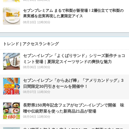
セブンプレミアム まるで和梨が新登場！2層仕立てで和梨の
果実感を忠実再現した夏限定アイス
08月10日 11時30分
トレンド | アクセスランキング
セブン‐イレブン「よくばりサンド」シリーズ新作チョコ
ミント登場｜夏限定スイーツサンドの爽快な魅力
08月06日 11時30分
セブン‐イレブン「からあげ棒」「アメリカンドッグ」3
日間限定30円引きセールを開催中！
08月07日 11時30分
長野県150周年記念フェアがセブン-イレブンで開催 味
噌や伝統野菜を使った新商品21品が登場
08月04日 11時30分