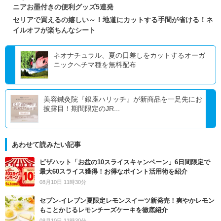
ニアお墨付きの便利グッズ5連発
セリアで買えるの嬉しい～！地道にカットする手間が省ける！ネ
イルオフが楽ちんなシート
ネオナチュラル、夏の日差しをカットするオーガ
ニックヘチマ種を無料配布
美容鍼灸院『銀座ハリッチ』が新商品を一足先にお
披露目！期間限定のJR...
あわせて読みたい記事
ピザハット「お盆の10スライスキャンペーン」6日間限定で
最大60スライス獲得！お得なポイント活用術を紹介
08月10日 11時30分
セブン‐イレブン夏限定レモンスイーツ新発売！爽やかレモン
もことかじるレモンチーズケーキを徹底紹介
08月10日 11時30分