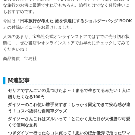
な旅行のお供に最適ですね♡もちろん、旅行だけでなく普段使いに
もおすすめです。
今回は『
日本旅行が考えた 旅を快適にするショルダーバッグ BOOK
』の付録レビューをお届けしました。
人気のあまり、宝島社公式オンラインストアではすでに売り切れ状
態に…。ぜひ書店やオンラインストアでお早めにチェックしてみて
くださいね！
商品提供：宝島社
関連記事
セリアですんごいの見つけたよ～！まるで生きてるみたい！人に
贈りたくなる100円
ダイソーのこれ使い勝手良すぎ！しっかり固定できて安心感が違
う！コスパ抜群な自転車グッズ
ダイソーさんこれはズルいって！とにかく見た目が大優勝♡可愛
くて便利な文具
つぎダイソー行ったらコレ買って！思いのほか優秀で沼った♡マ