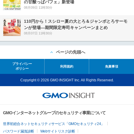
の甘酸っぱパフェ」新登場
08月09日 11時30分
110円から！スシロー夏の大とろ＆ジャンボとろサーモ
ンが登場―期間限定寿司キャンペーンまとめ
08月07日 11時30分
ページの先頭へ
プライバシー
利用規約
免責事項
ポリシー
Copyright © 2026 GMO INSIGHT Inc. All Rights Reserved.
GMOインターネットグループのセキュリティ事業について
世界初総合ネットセキュリティサービス「GMOセキュリティ24」
パスワード漏洩診断
Webサイトリスク診断