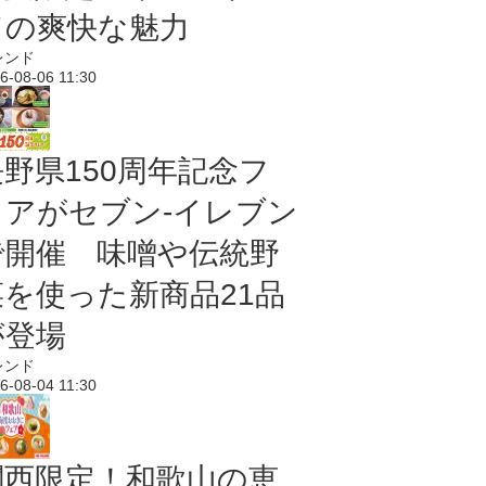
ドの爽快な魅力
レンド
6-08-06 11:30
長野県150周年記念フ
ェアがセブン-イレブン
で開催 味噌や伝統野
菜を使った新商品21品
が登場
レンド
6-08-04 11:30
関西限定！和歌山の恵