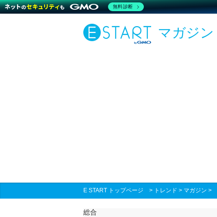
無料診断
マガジン
E START トップページ
>
トレンド
>
マガジン
総合