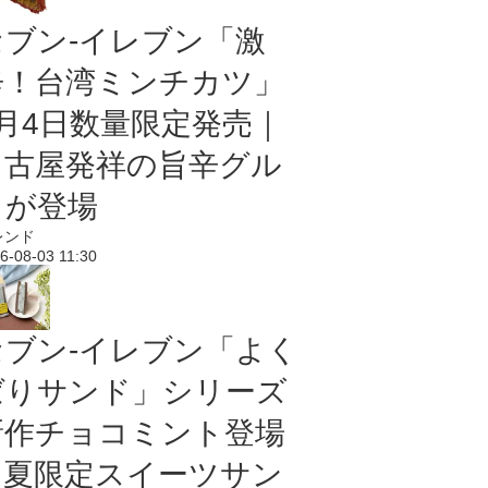
セブン-イレブン「激
辛！台湾ミンチカツ」
8月4日数量限定発売｜
名古屋発祥の旨辛グル
メが登場
レンド
6-08-03 11:30
セブン‐イレブン「よく
ばりサンド」シリーズ
新作チョコミント登場
｜夏限定スイーツサン