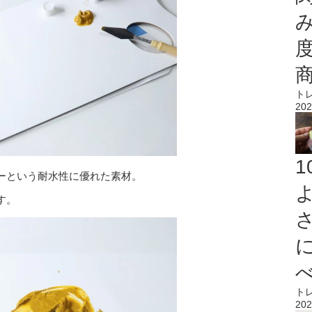
ト
202
ーという耐水性に優れた素材。
す。
ト
202