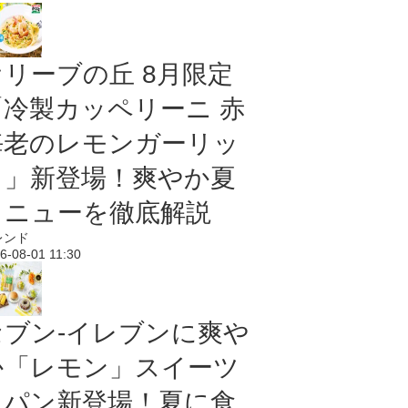
オリーブの丘 8月限定
「冷製カッペリーニ 赤
海老のレモンガーリッ
ク」新登場！爽やか夏
メニューを徹底解説
レンド
6-08-01 11:30
セブン‐イレブンに爽や
か「レモン」スイーツ
＆パン新登場！夏に食