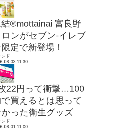
結®mottainai 富良野
メロンがセブン‐イレブ
ン限定で新登場！
レンド
6-08-03 11:30
枚22円って衝撃…100
均で買えるとは思って
なかった衛生グッズ
レンド
6-08-01 11:00