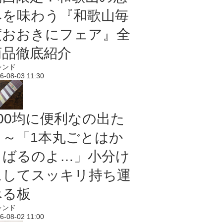
みを味わう『和歌山毎
度おおきにフェア』全
商品徹底紹介
レンド
6-08-03 11:30
100均に便利なの出た
よ～「1本丸ごとはか
さばるのよ…」小分け
にしてスッキリ持ち運
べる板
レンド
6-08-02 11:00