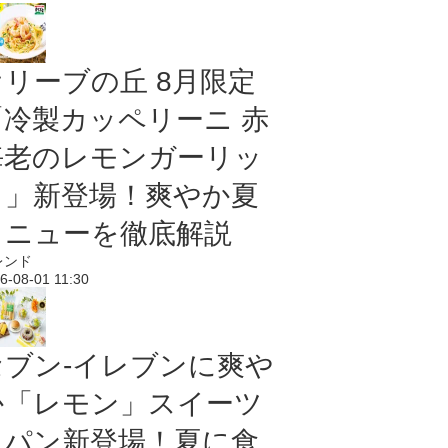
オリーブの丘 8月限定
「冷製カッペリーニ 赤
海老のレモンガーリッ
ク」新登場！爽やか夏
メニューを徹底解説
レンド
6-08-01 11:30
セブン‐イレブンに爽や
か「レモン」スイーツ
＆パン新登場！夏に食