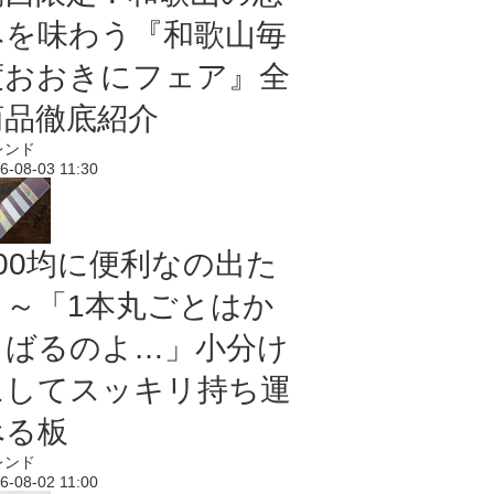
みを味わう『和歌山毎
度おおきにフェア』全
商品徹底紹介
レンド
6-08-03 11:30
100均に便利なの出た
よ～「1本丸ごとはか
さばるのよ…」小分け
にしてスッキリ持ち運
べる板
レンド
6-08-02 11:00