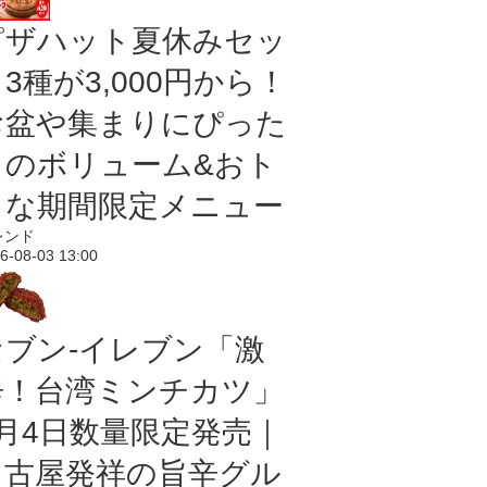
ピザハット夏休みセッ
3種が3,000円から！
お盆や集まりにぴった
りのボリューム&おト
クな期間限定メニュー
レンド
6-08-03 13:00
セブン-イレブン「激
辛！台湾ミンチカツ」
8月4日数量限定発売｜
名古屋発祥の旨辛グル