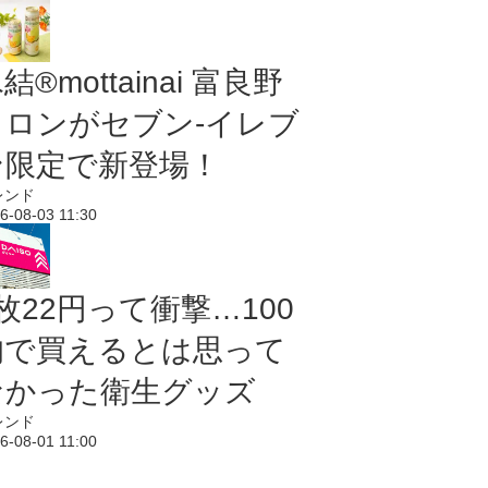
結®mottainai 富良野
メロンがセブン‐イレブ
ン限定で新登場！
レンド
6-08-03 11:30
枚22円って衝撃…100
均で買えるとは思って
なかった衛生グッズ
レンド
6-08-01 11:00