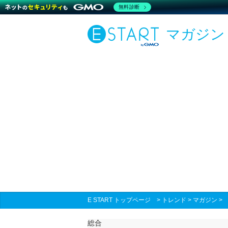
無料診断
マガジン
E START トップページ
>
トレンド
>
マガジン
総合