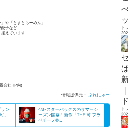
ン」や「とまとらーめん」
ト
凍餃子など
202
り揃えています
(親会社HP内)
情報提供元：
ぷれにゅー
ト
グラン
4/9~スターバックスのサマーシ
202
火”」
ーズン開幕！新作「THE 苺 フラ
ペチーノ®...