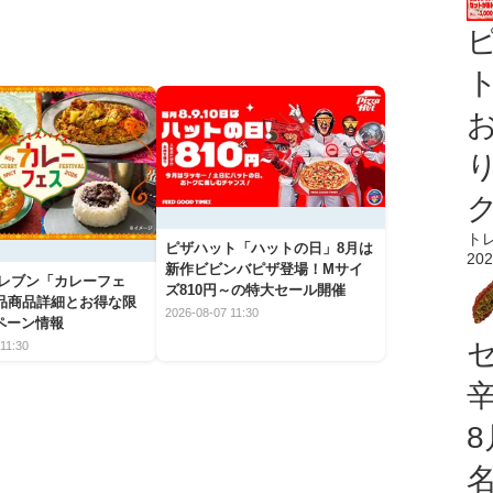
ト
ト
ピザハット「ハットの日」8月は
202
新作ビビンバピザ登場！Mサイ
イレブン「カレーフェ
ズ810円～の特大セール開催
5品商品詳細とお得な限
2026-08-07 11:30
ペーン情報
11:30