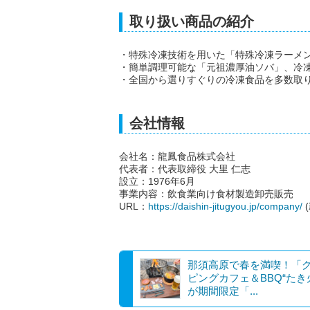
取り扱い商品の紹介
・特殊冷凍技術を用いた「特殊冷凍ラーメ
・簡単調理可能な「元祖濃厚油ソバ」、冷
・全国から選りすぐりの冷凍食品を多数取
会社情報
会社名：龍鳳食品株式会社
代表者：代表取締役 大里 仁志
設立：1976年6月
事業内容：飲食業向け食材製造卸売販売
URL：
https://daishin-jitugyou.jp/company/
那須高原で春を満喫！「
ピングカフェ＆BBQ“たき
が期間限定「...