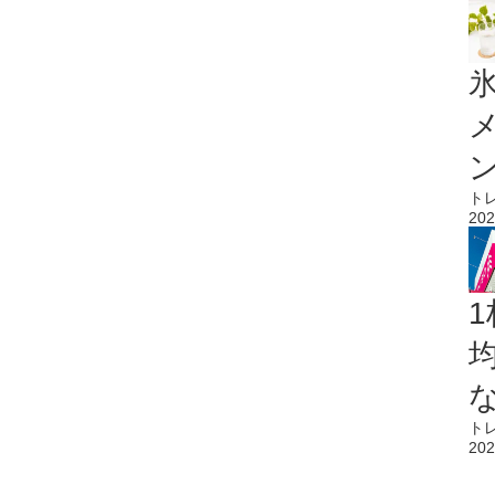
氷
ト
202
1
ト
202