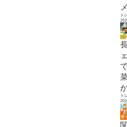
ト
202
ト
202