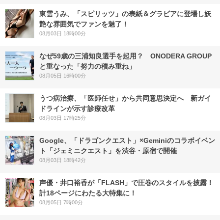
東雲うみ、「スピリッツ」の表紙＆グラビアに登場し妖
艶な雰囲気でファンを魅了！
08月03日 18時00分
なぜ59歳の三浦知良選手を起用？ ONODERA GROUP
と重なった「努力の積み重ね」
08月05日 16時00分
うつ病治療、「医師任せ」から共同意思決定へ 新ガイ
ドラインが示す診療改革
08月03日 17時25分
Google、「ドラゴンクエスト」×Geminiのコラボイベン
ト「ジェミニクエスト」を渋谷・原宿で開催
08月03日 18時42分
声優・井口裕香が「FLASH」で圧巻のスタイルを披露！
計18ページにわたる大特集に！
08月05日 7時00分