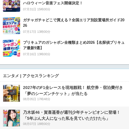
ハロウィーン音楽フェス開催決定！
07月31日 15時00分
ガチャガチャどこで買える？全国エリア別設置場所ガイド20
26
07月17日 13時00分
プリキュアのガシャポン全種類まとめ2026【名探偵プリキュ
ア最新9選】
07月16日 13時00分
エンタメ | アクセスランキング
2027年のF1全レースを現地観戦！ 航空券・宿泊費付き
「夢のシーズンチケット」が当たる
08月05日 17時48分
乃木坂46・賀喜遥香が週刊少年チャンピオンに登場！
「5年ぶん大人になった私を見ていただけたら」
08月07日 18時00分