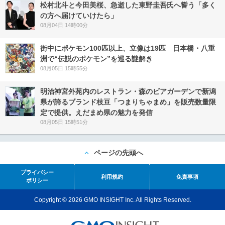
松村北斗と今田美桜、急逝した東野圭吾氏へ誓う「多く
の方へ届けていけたら」
08月04日 14時00分
街中にポケモン100匹以上、立像は19匹 日本橋・八重
洲で“伝説のポケモン”を巡る謎解き
08月05日 15時55分
明治神宮外苑内のレストラン・森のビアガーデンで新潟
県が誇るブランド枝豆「つまりちゃまめ」を販売数量限
定で提供。えだまめ県の魅力を発信
08月05日 15時51分
ページの先頭へ
プライバシー
利用規約
免責事項
ポリシー
Copyright © 2026 GMO INSIGHT Inc. All Rights Reserved.