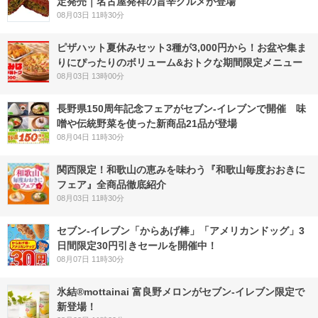
定発売｜名古屋発祥の旨辛グルメが登場
08月03日 11時30分
ピザハット夏休みセット3種が3,000円から！お盆や集ま
りにぴったりのボリューム&おトクな期間限定メニュー
08月03日 13時00分
長野県150周年記念フェアがセブン-イレブンで開催 味
噌や伝統野菜を使った新商品21品が登場
08月04日 11時30分
関西限定！和歌山の恵みを味わう『和歌山毎度おおきに
フェア』全商品徹底紹介
08月03日 11時30分
セブン‐イレブン「からあげ棒」「アメリカンドッグ」3
日間限定30円引きセールを開催中！
08月07日 11時30分
氷結®mottainai 富良野メロンがセブン‐イレブン限定で
新登場！