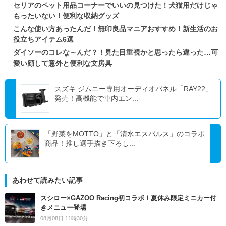
セリアのペット用品コーナーでいいの見つけた！犬猫用だけじゃ
もったいない！便利な収納グッズ
こんな使い方あったんだ！無印良品マニアおすすめ！新生活のお
役立ちアイテム6選
ダイソーのコレな～んだ？！見た目重視かと思ったら違った…可
愛い顔して意外と便利な文房具
スズキ ジムニー専用オーディオパネル「RAY22」
発売！高機能で車内エン...
「野菜をMOTTO」と「清水エスパルス」のコラボ
商品！推し選手描き下ろし...
あわせて読みたい記事
スシロー×GAZOO Racing初コラボ！夏休み限定ミニカー付
きメニュー登場
08月08日 11時30分