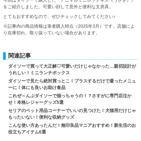
今回はダイソーで購入した『アニマルミニホッチキス（うさぎ）』
をご紹介しました。可愛い顔して意外と便利な文房具。
とてもおすすめなので、ぜひチェックしてみてください♪
※記事内の商品情報は筆者購入時点（2025年3月）です。店舗によ
り在庫切れ、取り扱っていない場合があります。
関連記事
ダイソーで買って大正解♡可愛いだけじゃなかった…親切設計が
うれしい！ミニランチボックス
ダイソーで見たら絶対買っとこ！プラスするだけで凝ったメニュ
ーに！体にも良いお助け食品
これぜ～んぶダイソーで揃っちゃうの！？さすがに専門店泣か
せ！本格レジャーグッズ5選
セリアのペット用品コーナーでいいの見つけた！犬猫用だけじゃ
もったいない！便利な収納グッズ
こんな使い方あったんだ！無印良品マニアおすすめ！新生活のお
役立ちアイテム6選