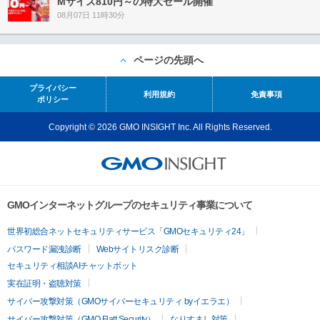
Mサイズ810円～の特大セール開催
08月07日 11時30分
ページの先頭へ
プライバシー
利用規約
免責事項
ポリシー
Copyright © 2026 GMO INSIGHT Inc. All Rights Reserved.
GMOインターネットグループのセキュリティ事業について
世界初総合ネットセキュリティサービス「GMOセキュリティ24」
パスワード漏洩診断
Webサイトリスク診断
セキュリティ相談AIチャットボット
実在証明・盗聴対策
サイバー攻撃対策（GMOサイバーセキュリティ byイエラエ）
サイバー攻撃対策（GMO Flatt Security）
なりすまし対策