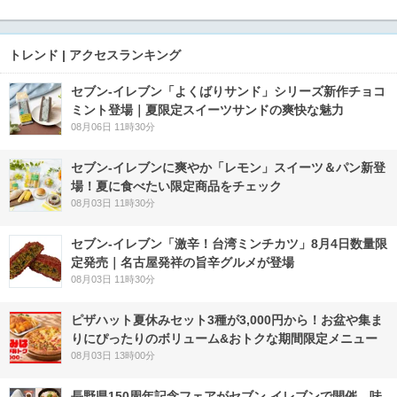
トレンド | アクセスランキング
セブン‐イレブン「よくばりサンド」シリーズ新作チョコ
ミント登場｜夏限定スイーツサンドの爽快な魅力
08月06日 11時30分
セブン‐イレブンに爽やか「レモン」スイーツ＆パン新登
場！夏に食べたい限定商品をチェック
08月03日 11時30分
セブン-イレブン「激辛！台湾ミンチカツ」8月4日数量限
定発売｜名古屋発祥の旨辛グルメが登場
08月03日 11時30分
ピザハット夏休みセット3種が3,000円から！お盆や集ま
りにぴったりのボリューム&おトクな期間限定メニュー
08月03日 13時00分
長野県150周年記念フェアがセブン-イレブンで開催 味