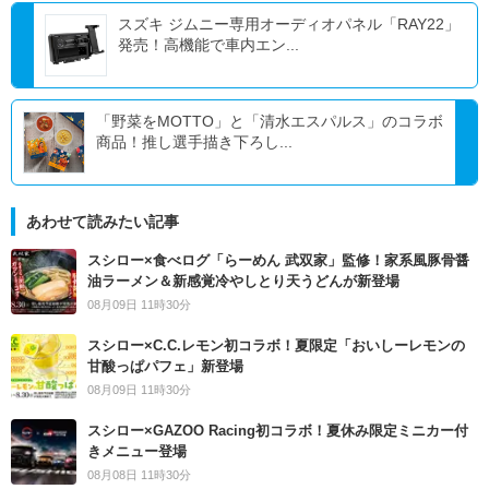
スズキ ジムニー専用オーディオパネル「RAY22」
発売！高機能で車内エン...
「野菜をMOTTO」と「清水エスパルス」のコラボ
商品！推し選手描き下ろし...
あわせて読みたい記事
スシロー×食べログ「らーめん 武双家」監修！家系風豚骨醤
油ラーメン＆新感覚冷やしとり天うどんが新登場
08月09日 11時30分
スシロー×C.C.レモン初コラボ！夏限定「おいしーレモンの
甘酸っぱパフェ」新登場
08月09日 11時30分
スシロー×GAZOO Racing初コラボ！夏休み限定ミニカー付
きメニュー登場
08月08日 11時30分