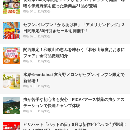
噌や伝統野菜を使った新商品21品が登場
08月04日 11時30分
セブン‐イレブン「からあげ棒」「アメリカンドッグ」3
日間限定30円引きセールを開催中！
08月07日 11時30分
関西限定！和歌山の恵みを味わう『和歌山毎度おおきに
フェア』全商品徹底紹介
08月03日 11時30分
氷結®mottainai 富良野メロンがセブン‐イレブン限定で
新登場！
08月03日 11時30分
虫が苦手な初心者も安心！PICA×アース製薬の虫ケアス
テーションで快適キャンプ体験
08月05日 11時30分
ピザハット「ハットの日」8月は新作ビビンバピザ登場！