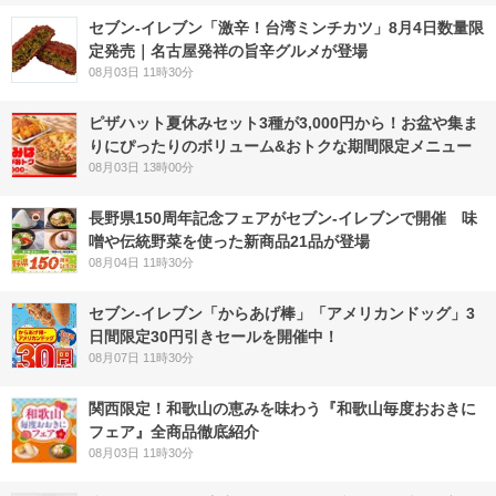
セブン-イレブン「激辛！台湾ミンチカツ」8月4日数量限
定発売｜名古屋発祥の旨辛グルメが登場
08月03日 11時30分
ピザハット夏休みセット3種が3,000円から！お盆や集ま
りにぴったりのボリューム&おトクな期間限定メニュー
08月03日 13時00分
長野県150周年記念フェアがセブン-イレブンで開催 味
噌や伝統野菜を使った新商品21品が登場
08月04日 11時30分
セブン‐イレブン「からあげ棒」「アメリカンドッグ」3
日間限定30円引きセールを開催中！
08月07日 11時30分
関西限定！和歌山の恵みを味わう『和歌山毎度おおきに
フェア』全商品徹底紹介
08月03日 11時30分