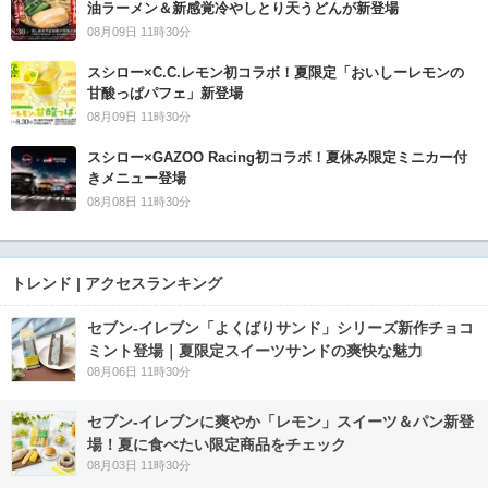
油ラーメン＆新感覚冷やしとり天うどんが新登場
08月09日 11時30分
スシロー×C.C.レモン初コラボ！夏限定「おいしーレモンの
甘酸っぱパフェ」新登場
08月09日 11時30分
スシロー×GAZOO Racing初コラボ！夏休み限定ミニカー付
きメニュー登場
08月08日 11時30分
トレンド | アクセスランキング
セブン‐イレブン「よくばりサンド」シリーズ新作チョコ
ミント登場｜夏限定スイーツサンドの爽快な魅力
08月06日 11時30分
セブン‐イレブンに爽やか「レモン」スイーツ＆パン新登
場！夏に食べたい限定商品をチェック
08月03日 11時30分