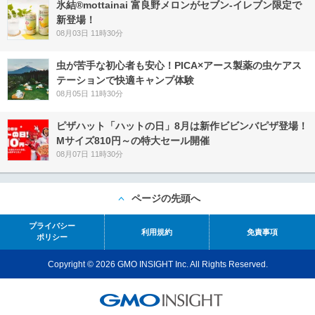
氷結®mottainai 富良野メロンがセブン‐イレブン限定で
新登場！
08月03日 11時30分
虫が苦手な初心者も安心！PICA×アース製薬の虫ケアス
テーションで快適キャンプ体験
08月05日 11時30分
ピザハット「ハットの日」8月は新作ビビンバピザ登場！
Mサイズ810円～の特大セール開催
08月07日 11時30分
ページの先頭へ
プライバシー
利用規約
免責事項
ポリシー
Copyright © 2026 GMO INSIGHT Inc. All Rights Reserved.