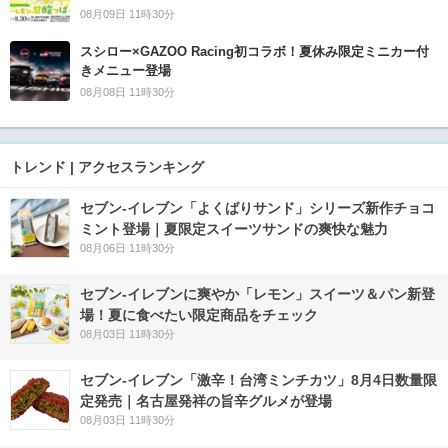
08月09日 11時30分
スシロー×GAZOO Racing初コラボ！夏休み限定ミニカー付
きメニュー登場
08月08日 11時30分
トレンド | アクセスランキング
セブン‐イレブン「よくばりサンド」シリーズ新作チョコ
ミント登場｜夏限定スイーツサンドの爽快な魅力
08月06日 11時30分
セブン‐イレブンに爽やか「レモン」スイーツ＆パン新登
場！夏に食べたい限定商品をチェック
08月03日 11時30分
セブン-イレブン「激辛！台湾ミンチカツ」8月4日数量限
定発売｜名古屋発祥の旨辛グルメが登場
08月03日 11時30分