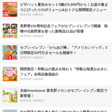
ピザハット夏休みセット3種が3,000円から！お盆や集ま
りにぴったりのボリューム&おトクな期間限定メニュー
08月03日 13時00分
長野県150周年記念フェアがセブン-イレブンで開催 味
噌や伝統野菜を使った新商品21品が登場
08月04日 11時30分
セブン‐イレブン「からあげ棒」「アメリカンドッグ」3
日間限定30円引きセールを開催中！
08月07日 11時30分
関西限定！和歌山の恵みを味わう『和歌山毎度おおきに
フェア』全商品徹底紹介
08月03日 11時30分
氷結®mottainai 富良野メロンがセブン‐イレブン限定で
新登場！
08月03日 11時30分