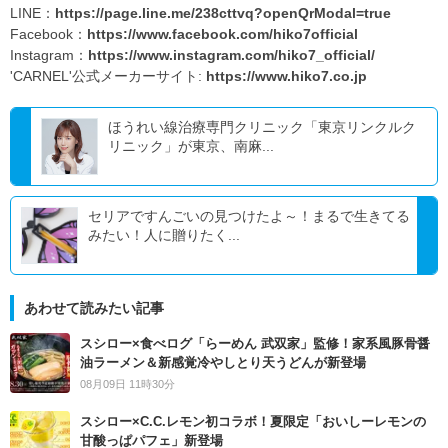
LINE：
https://page.line.me/238cttvq?openQrModal=true
Facebook：
https://www.facebook.com/hiko7official
Instagram：
https://www.instagram.com/hiko7_official/
'CARNEL'公式メーカーサイト:
https://www.hiko7.co.jp
ほうれい線治療専門クリニック「東京リンクルク
リニック」が東京、南麻...
セリアですんごいの見つけたよ～！まるで生きてる
みたい！人に贈りたく...
あわせて読みたい記事
スシロー×食べログ「らーめん 武双家」監修！家系風豚骨醤
油ラーメン＆新感覚冷やしとり天うどんが新登場
08月09日 11時30分
スシロー×C.C.レモン初コラボ！夏限定「おいしーレモンの
甘酸っぱパフェ」新登場