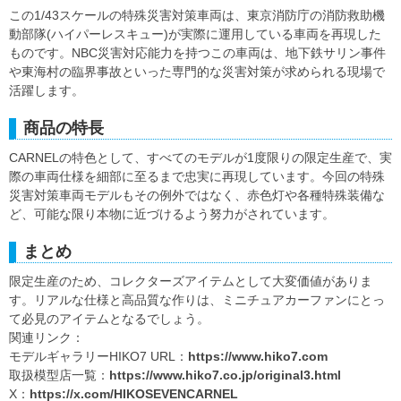
この1/43スケールの特殊災害対策車両は、東京消防庁の消防救助機
動部隊(ハイパーレスキュー)が実際に運用している車両を再現した
ものです。NBC災害対応能力を持つこの車両は、地下鉄サリン事件
や東海村の臨界事故といった専門的な災害対策が求められる現場で
活躍します。
商品の特長
CARNELの特色として、すべてのモデルが1度限りの限定生産で、実
際の車両仕様を細部に至るまで忠実に再現しています。今回の特殊
災害対策車両モデルもその例外ではなく、赤色灯や各種特殊装備な
ど、可能な限り本物に近づけるよう努力がされています。
まとめ
限定生産のため、コレクターズアイテムとして大変価値がありま
す。リアルな仕様と高品質な作りは、ミニチュアカーファンにとっ
て必見のアイテムとなるでしょう。
関連リンク：
モデルギャラリーHIKO7 URL：
https://www.hiko7.com
取扱模型店一覧：
https://www.hiko7.co.jp/original3.html
X：
https://x.com/HIKOSEVENCARNEL