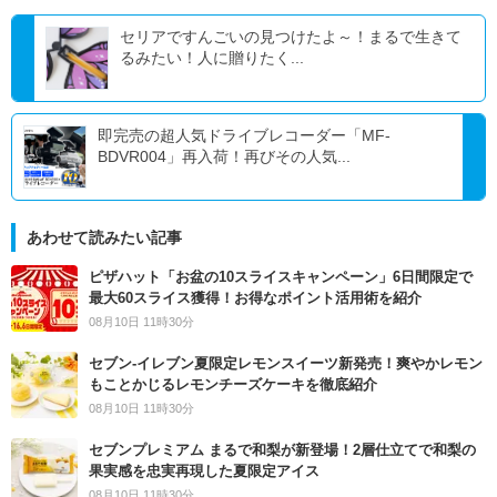
セリアですんごいの見つけたよ～！まるで生きて
るみたい！人に贈りたく...
即完売の超人気ドライブレコーダー「MF-
BDVR004」再入荷！再びその人気...
あわせて読みたい記事
ピザハット「お盆の10スライスキャンペーン」6日間限定で
最大60スライス獲得！お得なポイント活用術を紹介
08月10日 11時30分
セブン‐イレブン夏限定レモンスイーツ新発売！爽やかレモン
もことかじるレモンチーズケーキを徹底紹介
08月10日 11時30分
セブンプレミアム まるで和梨が新登場！2層仕立てで和梨の
果実感を忠実再現した夏限定アイス
08月10日 11時30分