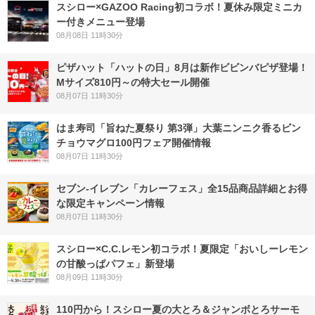
スシロー×GAZOO Racing初コラボ！夏休み限定ミニカ
ー付きメニュー登場
08月08日 11時30分
ピザハット「ハットの日」8月は新作ビビンバピザ登場！
Mサイズ810円～の特大セール開催
08月07日 11時30分
はま寿司「旨ねた夏祭り 第3弾」大葉ニンニク香るビン
チョウマグロ100円フェア開催情報
08月07日 11時30分
セブン‐イレブン「カレーフェス」全15品商品詳細とお得
な限定キャンペーン情報
08月07日 11時30分
スシロー×C.C.レモン初コラボ！夏限定「おいしーレモン
の甘酸っぱパフェ」新登場
08月09日 11時30分
110円から！スシロー夏の大とろ＆ジャンボとろサーモ