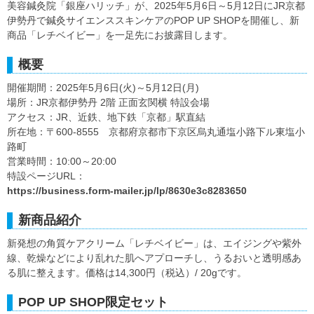
美容鍼灸院「銀座ハリッチ」が、2025年5月6日～5月12日にJR京都
伊勢丹で鍼灸サイエンススキンケアのPOP UP SHOPを開催し、新
商品「レチベイビー」を一足先にお披露目します。
概要
開催期間：2025年5月6日(火)～5月12日(月)
場所：JR京都伊勢丹 2階 正面玄関横 特設会場
アクセス：JR、近鉄、地下鉄「京都」駅直結
所在地：〒600-8555 京都府京都市下京区烏丸通塩小路下ル東塩小
路町
営業時間：10:00～20:00
特設ページURL：
https://business.form-mailer.jp/lp/8630e3c8283650
新商品紹介
新発想の角質ケアクリーム「レチベイビー」は、エイジングや紫外
線、乾燥などにより乱れた肌へアプローチし、うるおいと透明感あ
る肌に整えます。価格は14,300円（税込）/ 20gです。
POP UP SHOP限定セット