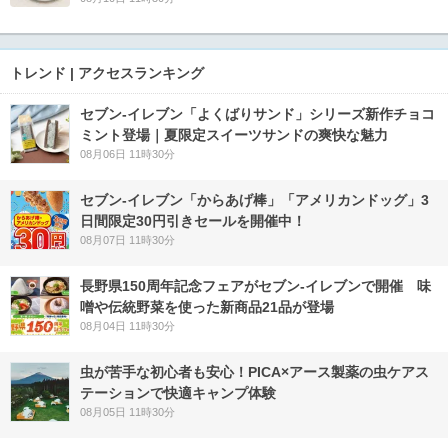
トレンド | アクセスランキング
セブン‐イレブン「よくばりサンド」シリーズ新作チョコ
ミント登場｜夏限定スイーツサンドの爽快な魅力
08月06日 11時30分
セブン‐イレブン「からあげ棒」「アメリカンドッグ」3
日間限定30円引きセールを開催中！
08月07日 11時30分
長野県150周年記念フェアがセブン-イレブンで開催 味
噌や伝統野菜を使った新商品21品が登場
08月04日 11時30分
虫が苦手な初心者も安心！PICA×アース製薬の虫ケアス
テーションで快適キャンプ体験
08月05日 11時30分