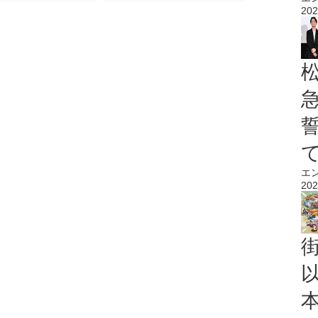
202
エ
202