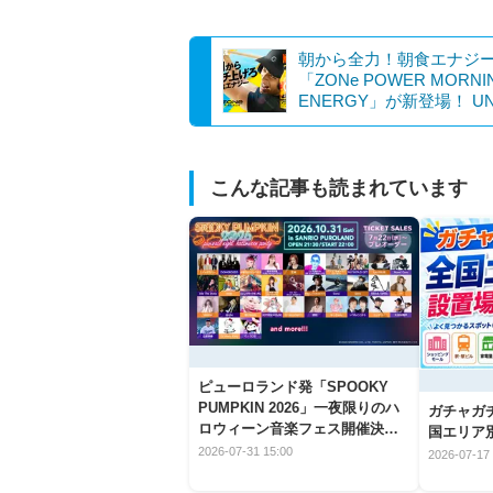
朝から全力！朝食エナジ
「ZONe POWER MORNI
ENERGY」が新登場！ UND
こんな記事も読まれています
ピューロランド発「SPOOKY
PUMPKIN 2026」一夜限りのハ
ガチャガ
ロウィーン音楽フェス開催決
国エリア別
定！
2026-07-31 15:00
2026-07-17 