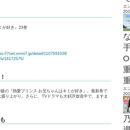
エ
202
ミが好き』23巻
ps://7net.omni7.jp/detail/1107591038
O
/rb/18172575/
！
エ
部突破の『熱愛プリンス お兄ちゃんはキミが好き』。最新巻で
202
盛り上がり。さらに、TVドラマも大好評放送中で、ますま
も