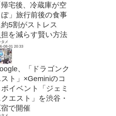
「帰宅後、冷蔵庫が空
っぽ」旅行前後の食事
に約5割がストレス
負担を減らす賢い方法
ンタメ
6-08-01 20:33
oogle、「ドラゴンク
スト」×Geminiのコ
ラボイベント「ジェミ
ニクエスト」を渋谷・
原宿で開催
ンタメ