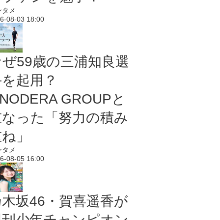
ンタメ
6-08-03 18:00
なぜ59歳の三浦知良選
手を起用？
NODERA GROUPと
重なった「努力の積み
重ね」
ンタメ
6-08-05 16:00
乃木坂46・賀喜遥香が
週刊少年チャンピオン