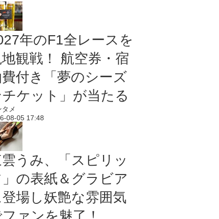
027年のF1全レースを
現地観戦！ 航空券・宿
泊費付き「夢のシーズ
ンチケット」が当たる
ンタメ
6-08-05 17:48
東雲うみ、「スピリッ
ツ」の表紙＆グラビア
に登場し妖艶な雰囲気
でファンを魅了！