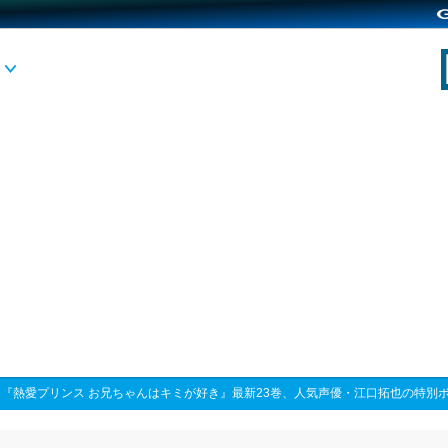
>
『熱愛プリンス お兄ちゃんはキミが好き』最新23巻、人気声優・江口拓也の特別