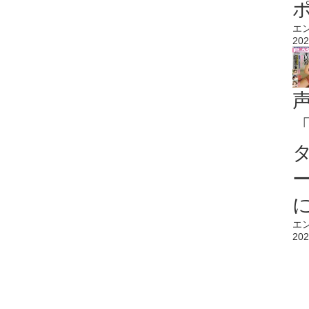
エ
202
エ
202