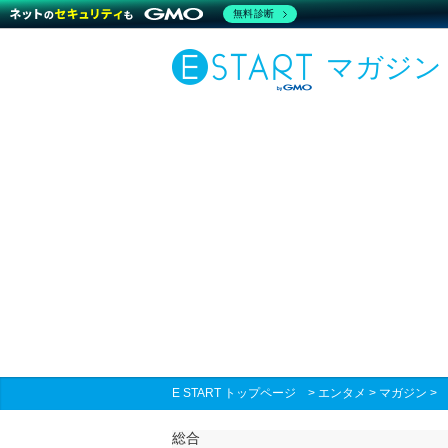
無料診断
マガジン
E START トップページ
>
エンタメ
>
マガジン
総合