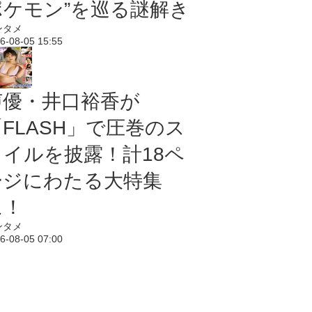
ポケモン”を巡る謎解き
ンタメ
6-08-05 15:55
声優・井口裕香が
「FLASH」で圧巻のス
タイルを披露！計18ペ
ージにわたる大特集
に！
ンタメ
6-08-05 07:00