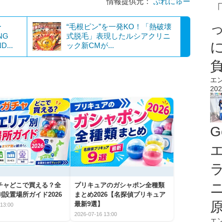
情報提供元：
ぷれにゅー
ー
“毛根ピン”を一発KO！「熱破壊
NG
式脱⽑」表現したルシアクリニ
...
ック新CMが...
エ
202
G
エ
チャどこで買える？全
プリキュアのガシャポン全種類
設置場所ガイド2026
まとめ2026【名探偵プリキュア
最新9選】
13:00
2026-07-16 13:00
エ