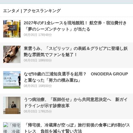
エンタメ | アクセスランキング
2027年のF1全レースを現地観戦！ 航空券・宿泊費付き
「夢のシーズンチケット」が当たる
08月05日 17時48分
東雲うみ、「スピリッツ」の表紙＆グラビアに登場し妖
艶な雰囲気でファンを魅了！
08月03日 18時00分
なぜ59歳の三浦知良選手を起用？ ONODERA GROUP
と重なった「努力の積み重ね」
08月05日 16時00分
うつ病治療、「医師任せ」から共同意思決定へ 新ガイ
ドラインが示す診療改革
08月03日 17時25分
「帰宅後、冷蔵庫が空っぽ」旅行前後の食事に約5割がス
トレス 負担を減らす賢い方法