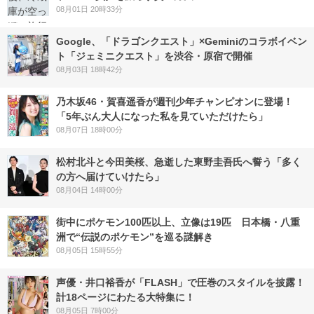
08月01日 20時33分
Google、「ドラゴンクエスト」×Geminiのコラボイベン
ト「ジェミニクエスト」を渋谷・原宿で開催
08月03日 18時42分
乃木坂46・賀喜遥香が週刊少年チャンピオンに登場！
「5年ぶん大人になった私を見ていただけたら」
08月07日 18時00分
松村北斗と今田美桜、急逝した東野圭吾氏へ誓う「多く
の方へ届けていけたら」
08月04日 14時00分
街中にポケモン100匹以上、立像は19匹 日本橋・八重
洲で“伝説のポケモン”を巡る謎解き
08月05日 15時55分
声優・井口裕香が「FLASH」で圧巻のスタイルを披露！
計18ページにわたる大特集に！
08月05日 7時00分