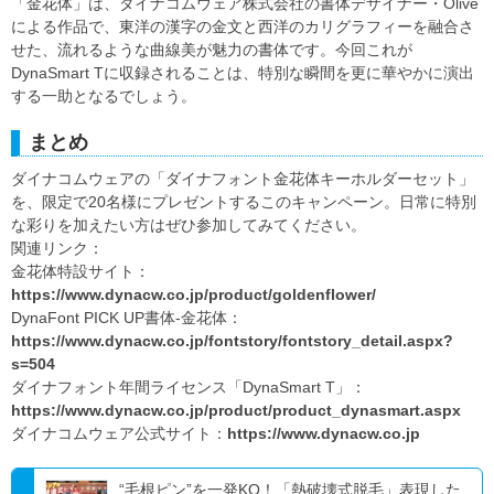
「金花体」は、ダイナコムウェア株式会社の書体デザイナー・Olive
による作品で、東洋の漢字の金文と西洋のカリグラフィーを融合さ
せた、流れるような曲線美が魅力の書体です。今回これが
DynaSmart Tに収録されることは、特別な瞬間を更に華やかに演出
する一助となるでしょう。
まとめ
ダイナコムウェアの「ダイナフォント金花体キーホルダーセット」
を、限定で20名様にプレゼントするこのキャンペーン。日常に特別
な彩りを加えたい方はぜひ参加してみてください。
関連リンク：
金花体特設サイト：
https://www.dynacw.co.jp/product/goldenflower/
DynaFont PICK UP書体-金花体：
https://www.dynacw.co.jp/fontstory/fontstory_detail.aspx?
s=504
ダイナフォント年間ライセンス「DynaSmart T」：
https://www.dynacw.co.jp/product/product_dynasmart.aspx
ダイナコムウェア公式サイト：
https://www.dynacw.co.jp
“毛根ピン”を一発KO！「熱破壊式脱⽑」表現した