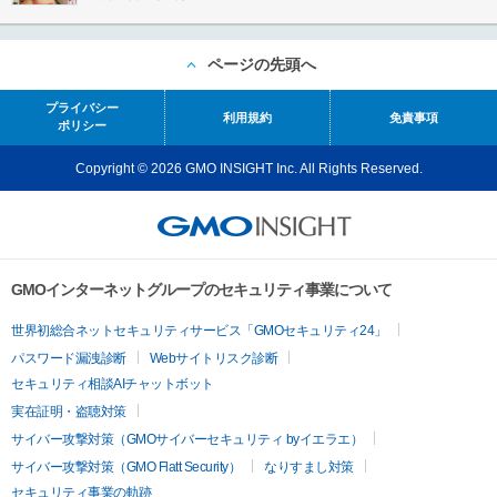
ページの先頭へ
プライバシー
利用規約
免責事項
ポリシー
Copyright © 2026 GMO INSIGHT Inc. All Rights Reserved.
GMOインターネットグループのセキュリティ事業について
世界初総合ネットセキュリティサービス「GMOセキュリティ24」
パスワード漏洩診断
Webサイトリスク診断
セキュリティ相談AIチャットボット
実在証明・盗聴対策
サイバー攻撃対策（GMOサイバーセキュリティ byイエラエ）
サイバー攻撃対策（GMO Flatt Security）
なりすまし対策
セキュリティ事業の軌跡