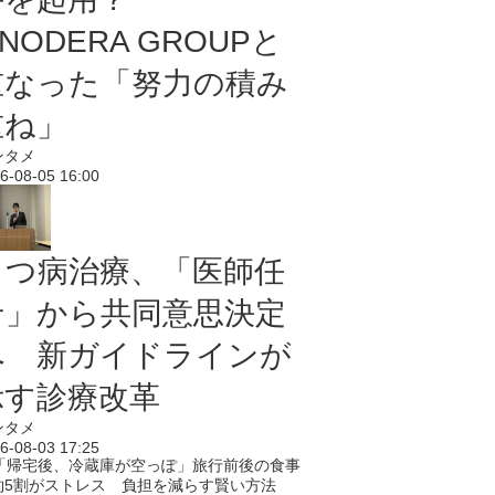
NODERA GROUPと
重なった「努力の積み
重ね」
ンタメ
6-08-05 16:00
うつ病治療、「医師任
せ」から共同意思決定
へ 新ガイドラインが
示す診療改革
ンタメ
6-08-03 17:25