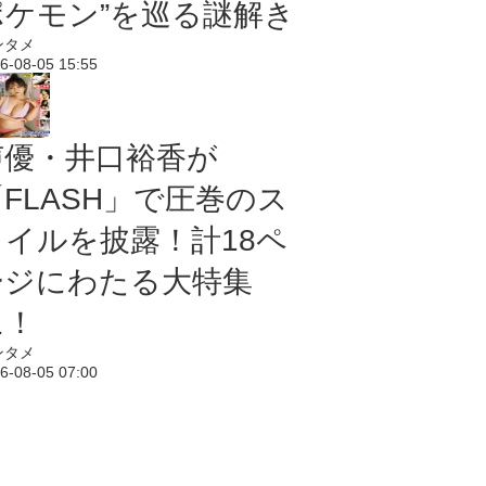
ポケモン”を巡る謎解き
ンタメ
6-08-05 15:55
声優・井口裕香が
「FLASH」で圧巻のス
タイルを披露！計18ペ
ージにわたる大特集
に！
ンタメ
6-08-05 07:00