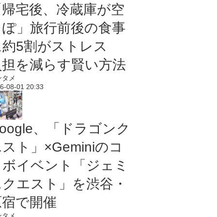
「帰宅後、冷蔵庫が空
っぽ」旅行前後の食事
に約5割がストレス
負担を減らす賢い方法
ンタメ
6-08-01 20:33
oogle、「ドラゴンク
スト」×Geminiのコ
ラボイベント「ジェミ
ニクエスト」を渋谷・
原宿で開催
ンタメ