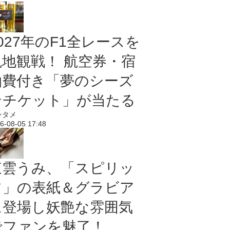
027年のF1全レースを
現地観戦！ 航空券・宿
泊費付き「夢のシーズ
ンチケット」が当たる
ンタメ
6-08-05 17:48
東雲うみ、「スピリッ
ツ」の表紙＆グラビア
に登場し妖艶な雰囲気
でファンを魅了！