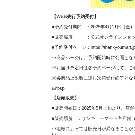
【WEB先行予約受付】
■予約受付期間 ：2025年4月11日（金）1
■販売場所 ：公式オンラインショ
■予約受付ページ：https://thankyoumart.jp/co
※商品ページは、予約開始時に公開とな
※お届け予定日は各予約ページにて、ご
※各商品上限数に達し次第受付終了とな
&nbsp;
【店頭販売】
■販売開始日：2025年5月上旬より、
■販売場所 ：サンキューマート各店舗（https://th
※地域によっては販売日が異なることが
い