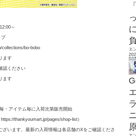
2:00～
ップ
llections/bo-bobo
エ
202
ります
確認ください
ります
G
エ
店舗毎・アイテム毎に入荷次第販売開始
ankyoumart.jp/pages/shop-list）
ございます。最新の入荷情報は各店舗のXをご確認くださ
エ