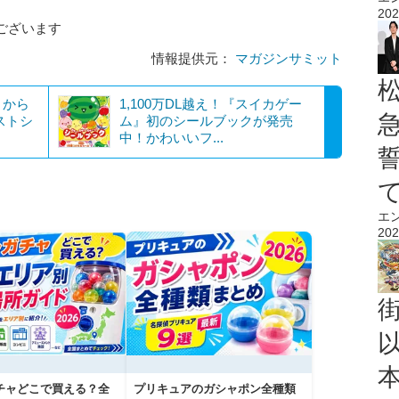
202
ございます
情報提供元：
マガジンサミット
』から
1,100万DL越え！『スイカゲー
ストシ
ム』初のシールブックが発売
中！かわいいフ...
エ
202
チャどこで買える？全
プリキュアのガシャポン全種類