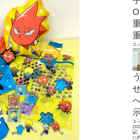
O
エ
202
エ
202