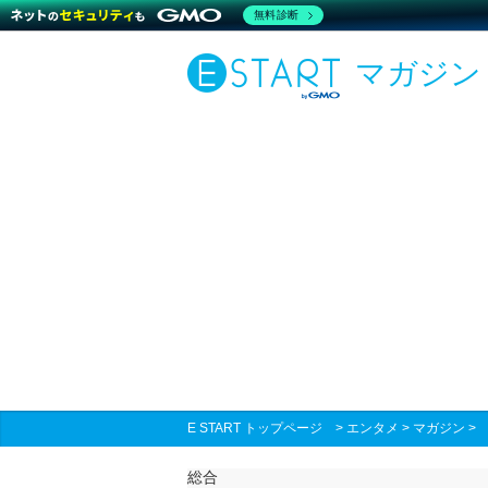
無料診断
マガジン
E START トップページ
>
エンタメ
>
マガジン
総合