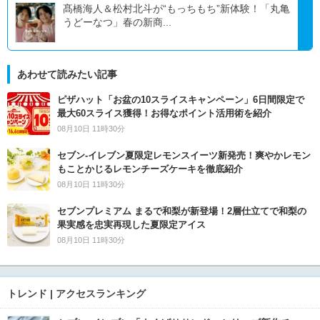
髙橋海人＆松村北斗が“もっちもち”新体験！「丸亀
うどーなつ」春の新商...
あわせて読みたい記事
ピザハット「お盆の10スライスキャンペーン」6日間限定で
最大60スライス獲得！お得なポイント活用術を紹介
08月10日 11時30分
セブン‐イレブン夏限定レモンスイーツ新発売！爽やかレモン
もことかじるレモンチーズケーキを徹底紹介
08月10日 11時30分
セブンプレミアム まるで和梨が新登場！2層仕立てで和梨の
果実感を忠実再現した夏限定アイス
08月10日 11時30分
トレンド | アクセスランキング