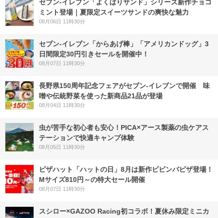
セブン‐イレブン「よくばりサンド」シリーズ新作チョコ
ミント登場｜夏限定スイーツサンドの爽快な魅力
08月06日 11時30分
セブン‐イレブン「からあげ棒」「アメリカンドッグ」3
日間限定30円引きセールを開催中！
08月07日 11時30分
長野県150周年記念フェアがセブン-イレブンで開催 味
噌や伝統野菜を使った新商品21品が登場
08月04日 11時30分
虫が苦手な初心者も安心！PICA×アース製薬の虫ケアス
テーションで快適キャンプ体験
08月05日 11時30分
ピザハット「ハットの日」8月は新作ビビンバピザ登場！
Mサイズ810円～の特大セール開催
08月07日 11時30分
スシロー×GAZOO Racing初コラボ！夏休み限定ミニカ