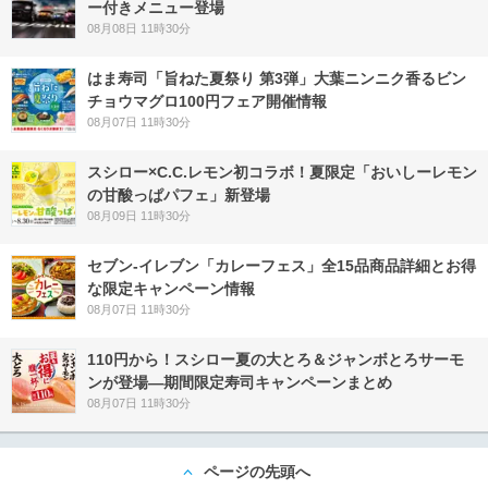
ー付きメニュー登場
08月08日 11時30分
はま寿司「旨ねた夏祭り 第3弾」大葉ニンニク香るビン
チョウマグロ100円フェア開催情報
08月07日 11時30分
スシロー×C.C.レモン初コラボ！夏限定「おいしーレモン
の甘酸っぱパフェ」新登場
08月09日 11時30分
セブン‐イレブン「カレーフェス」全15品商品詳細とお得
な限定キャンペーン情報
08月07日 11時30分
110円から！スシロー夏の大とろ＆ジャンボとろサーモ
ンが登場―期間限定寿司キャンペーンまとめ
08月07日 11時30分
ページの先頭へ