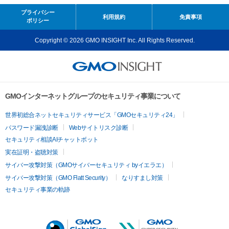
プライバシー
利用規約
免責事項
ポリシー
Copyright © 2026 GMO INSIGHT Inc. All Rights Reserved.
GMOインターネットグループのセキュリティ事業について
世界初総合ネットセキュリティサービス「GMOセキュリティ24」
パスワード漏洩診断
Webサイトリスク診断
セキュリティ相談AIチャットボット
実在証明・盗聴対策
サイバー攻撃対策（GMOサイバーセキュリティ byイエラエ）
サイバー攻撃対策（GMO Flatt Security）
なりすまし対策
セキュリティ事業の軌跡