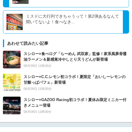
ミスドに大行列できちゃうって！第2弾あるなんて
聞いてないよ！食べなき...
あわせて読みたい記事
スシロー×食べログ「らーめん 武双家」監修！家系風豚骨醤
油ラーメン＆新感覚冷やしとり天うどんが新登場
08月09日 11時30分
スシロー×C.C.レモン初コラボ！夏限定「おいしーレモンの
甘酸っぱパフェ」新登場
08月09日 11時30分
スシロー×GAZOO Racing初コラボ！夏休み限定ミニカー付
きメニュー登場
08月08日 11時30分