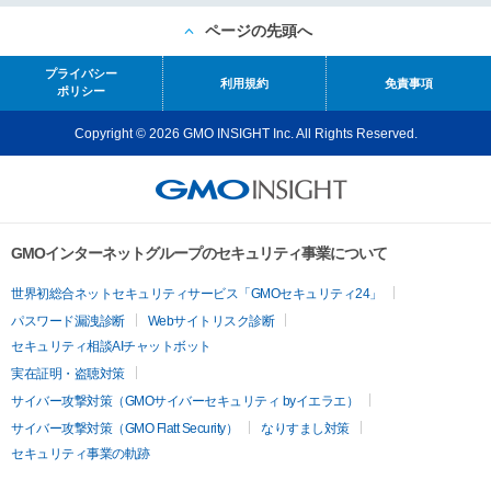
ページの先頭へ
プライバシー
利用規約
免責事項
ポリシー
Copyright © 2026 GMO INSIGHT Inc. All Rights Reserved.
GMOインターネットグループのセキュリティ事業について
世界初総合ネットセキュリティサービス「GMOセキュリティ24」
パスワード漏洩診断
Webサイトリスク診断
セキュリティ相談AIチャットボット
実在証明・盗聴対策
サイバー攻撃対策（GMOサイバーセキュリティ byイエラエ）
サイバー攻撃対策（GMO Flatt Security）
なりすまし対策
セキュリティ事業の軌跡