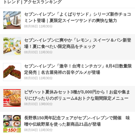
トレンド | アクセスランキング
セブン‐イレブン「よくばりサンド」シリーズ新作チョコ
ミント登場｜夏限定スイーツサンドの爽快な魅力
08月06日 11時30分
セブン‐イレブンに爽やか「レモン」スイーツ＆パン新登
場！夏に食べたい限定商品をチェック
08月03日 11時30分
セブン-イレブン「激辛！台湾ミンチカツ」8月4日数量限
定発売｜名古屋発祥の旨辛グルメが登場
08月03日 11時30分
ピザハット夏休みセット3種が3,000円から！お盆や集ま
りにぴったりのボリューム&おトクな期間限定メニュー
08月03日 13時00分
長野県150周年記念フェアがセブン-イレブンで開催 味
噌や伝統野菜を使った新商品21品が登場
08月04日 11時30分