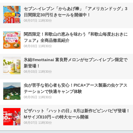
セブン‐イレブン「からあげ棒」「アメリカンドッグ」3
日間限定30円引きセールを開催中！
08月07日 11時30分
関西限定！和歌山の恵みを味わう『和歌山毎度おおきに
フェア』全商品徹底紹介
08月03日 11時30分
氷結®mottainai 富良野メロンがセブン‐イレブン限定で
新登場！
08月03日 11時30分
虫が苦手な初心者も安心！PICA×アース製薬の虫ケアス
テーションで快適キャンプ体験
08月05日 11時30分
ピザハット「ハットの日」8月は新作ビビンバピザ登場！
Mサイズ810円～の特大セール開催
08月07日 11時30分